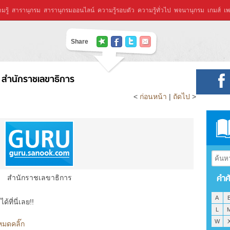
มรู้
สารานุกรม
สารานุกรมออนไลน์
ความรู้รอบตัว
ความรู้ทั่วไป
พจนานุกรม
เกมส์
เพ
Share
สำนักราชเลขาธิการ
<
ก่อนหน้า
|
ถัดไป
>
คำศ
สำนักราชเลขาธิการ
A
ที่นี่เลย!!
L
W
หมดคลิ๊ก