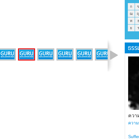
ก
ฌ
ท
ย
ธรร
รูปที่ 3 จาก 31
ความ
ความ
Suffe