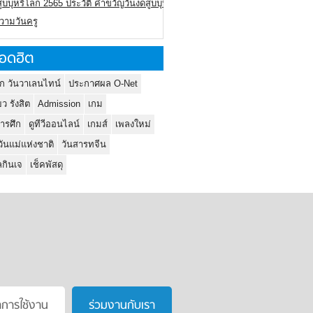
ูบบุหรี่โลก 2565 ประวัติ คำขวัญวันงดสูบบุหรี่โลก
ความวันครู
อดฮิต
ก วันวาเลนไทน์
ประกาศผล O-Net
ยว รังสิต
Admission
เกม
ารศึก
ดูทีวีออนไลน์
เกมส์
เพลงใหม่
วันแม่แห่งชาติ
วันสารทจีน
กินเจ
เช็คพัสดุ
าการใช้งาน
ร่วมงานกับเรา