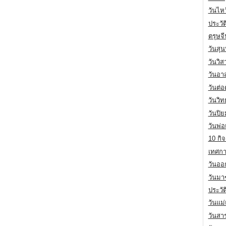
วันไห
ประวัต
ตรุษจ
วันสุน
วันวิ
วันอา
วันต่
วันวิ
วันปิ
วันพ่
10 กิจ
เทศกา
วันออก
วันมา
ประวั
วันแม
วันสา