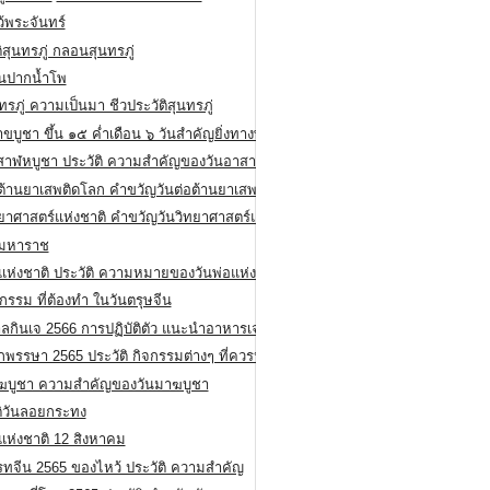
ว้พระจันทร์
ิสุนทรภู่ กลอนสุนทรภู่
ีนปากน้ำโพ
ทรภู่ ความเป็นมา ชีวประวัติสุนทรภู่
สาขบูชา ขึ้น ๑๕ ค่ำเดือน ๖ วันสำคัญยิ่งทางพระพุทธศาสนา
สาฬหบูชา ประวัติ ความสําคัญของวันอาสาฬหบูชา
อต้านยาเสพติดโลก คำขวัญวันต่อต้านยาเสพติดสากล
ทยาศาสตร์แห่งชาติ คำขวัญวันวิทยาศาสตร์แห่งชาติ
ยมหาราช
อแห่งชาติ ประวัติ ความหมายของวันพ่อแห่งชาติ
กรรม ที่ต้องทำ ในวันตรุษจีน
ลกินเจ 2566 การปฏิบัติตัว แนะนำอาหารเจ
พรรษา 2565 ประวัติ กิจกรรมต่างๆ ที่ควรปฏิบัติ
ฆบูชา ความสำคัญของวันมาฆบูชา
ติวันลอยกระทง
่แห่งชาติ 12 สิงหาคม
รทจีน 2565 ของไหว้ ประวัติ ความสำคัญ