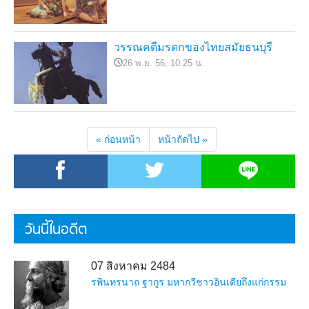
วรรณคดีมรดกของไทยสมัยธนบุรี
26 พ.ย. 56, 10.25 น.
« ก่อนหน้า
หน้าถัดไป »
วันนี้ในอดีต
07 สิงหาคม 2484
รพินทรนาถ ฐากูร มหากวีชาวอินเดียถึงแก่กรรม