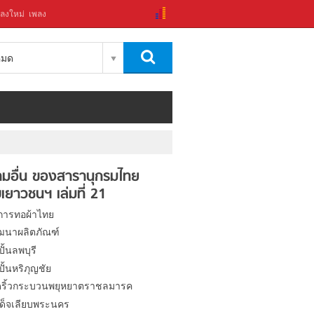
ลงใหม่
เพลง
งหมด
มอื่น ของสารานุกรมไทย
เยาวชนฯ เล่มที่ 21
การทอผ้าไทย
ฒนาผลิตภัณฑ์
ปั้นลพบุรี
งปั้นหริภุญชัย
ดริ้วกระบวนพยุหยาตราชลมารค
ด็จเลียบพระนคร