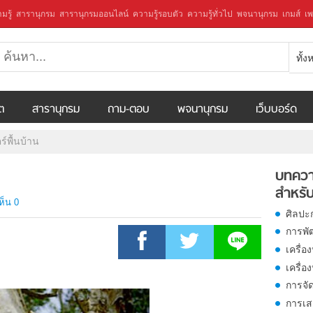
มรู้
สารานุกรม
สารานุกรมออนไลน์
ความรู้รอบตัว
ความรู้ทั่วไป
พจนานุกรม
เกมส์
เพ
ทั้
ีต
สารานุกรม
ถาม-ตอบ
พจนานุกรม
เว็บบอร์ด
์พื้นบ้าน
บทควา
สำหรับ
ห็น 0
ศิลปะ
การพั
เครื่อง
เครื่อ
การจั
การเส