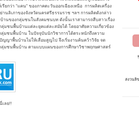
ี่เรียกว่า "แคน" ของภาคตะวันออกเฉียงเหนือ การผลิตเครื่อง
๋าย่านลิเภาของจังหวัดนครศรีธรรมราช ฯลฯ การผลิตดังกล่าว
นบ้านของกลุ่มชนในสังคมชนบท ดังนั้นเราสามารถสืบสาวเรื่อง
มชนพื้นบ้านแต่ละยุคแต่ละสมัยได้ โดยอาศัยความเกี่ยวข้อง
ลุ่มชนพื้นบ้าน ในปัจจุบันนักวิชาการได้ตระหนักถึงความ
ญาพื้นบ้านไม่ให้เสื่อมสูญไป จึงเริ่มงานค้นคว้าวิจัย จด
งกลุ่มชนพื้นบ้าน ตามแบบแผนของการศึกษาวิชาพฤกษศาสตร์
สงวนลิข
ี่เลย!!