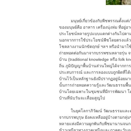
มนุษย์เกี่ยวข้องกับพืชพรรณตั้งแต่เริ
ของมนุษย์คือ อาหาร เครื่องนุ่งห่ม ที่อย
ประโยชน์หลายรูปแบบแตกต่างกันไปตามส
นอกจากการใช้ประโยชน์พืชโดยตรงแล้ว ม
โชคลางงานนักขัตฤกษ์ ฯลฯ หรือนำมาใช้
ถ่ายทอดต่อกันมาจากบรรพชนหลายรุ่น จนก
บ้าน (traditional knowledge หรือ folk 
ถิ่น ภูมิปัญญาพื้นบ้านส่วนใหญ่ได้จากการบอ
ประสบการณ์ และการลองแบบถูกผิดที่ได้ส
บ้านไว้เป็นหลักฐานยังมีปรากฏอยู่น้อย
นั้นการถ่ายทอดความรู้และวัฒนธรรมพื้น
บ้านโดยเฉพาะในชุมชนที่มีการพัฒนา โ
บ้านที่นับวันจะเสื่อมสูญไป
ในยุคโลกาภิวัฒน์ วัฒนธรรมและความรู
จากบรรพบุรุษ ยังคงเหลืออยู่บ้างตามกลุ่ม
หลายแห่งมีความผูกพันกับพืชมานานจนกล
ข้าวเหนียวทางภาคเหนือและภาคตะวันออ