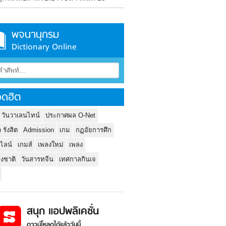
พจนานุกรม
Dictionary Online
ดฮิต
 วันวาเลนไทน์
ประกาศผล O-Net
ว รังสิต
Admission
เกม
กฏอัยการศึก
นไลน์
เกมส์
เพลงใหม่
เพลง
่งชาติ
วันสารทจีน
เทศกาลกินเจ
สนุก แอปพลิเคชั่น
ดาวน์โหลดได้แล้ววันนี้