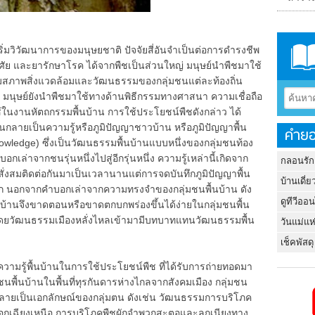
่มวิวัฒนาการของมนุษยชาติ ปัจจัยสี่อันจำเป็นต่อการดำรงชีพ
ู่อาศัย และยารักษาโรค ได้จากพืชเป็นส่วนใหญ่ มนุษย์นำพืชมาใช้
ภาพสิ่งแวดล้อมและวัฒนธรรมของกลุ่มชนแต่ละท้องถิ่น
นุษย์ยังนำพืชมาใช้ทางด้านพิธีกรรมทางศาสนา ความเชื่อถือ
ในงานหัตถกรรมพื้นบ้าน การใช้ประโยชน์พืชดังกล่าว ได้
ลายเป็นความรู้หรือภูมิปัญญาชาวบ้าน หรือภูมิปัญญาพื้น
คำยอ
knowledge) ซึ่งเป็นวัฒนธรรมพื้นบ้านแบบหนึ่งของกลุ่มชนท้อง
กเล่าจากชนรุ่นหนึ่งไปสู่อีกรุ่นหนึ่ง ความรู้เหล่านี้เกิดจาก
กลอนรัก
ั่งสมติดต่อกันมาเป็นเวลานานแต่การจดบันทึกภูมิปัญญาพื้น
บ้านเดี่ย
มาก นอกจากคำบอกเล่าจากความทรงจำของกลุ่มชนพื้นบ้าน ดัง
ดูทีวีออ
บ้านจึงขาดตอนหรือขาดตกบกพร่องขึ้นได้ง่ายในกลุ่มชนพื้น
ดยวัฒนธรรมเมืองหลั่งไหลเข้ามามีบทบาทแทนวัฒนธรรมพื้น
วันแม่แห
เช็คพัสดุ
้พื้นบ้านในการใช้ประโยชน์พืช ที่ได้รับการถ่ายทอดมา
ชนพื้นบ้านในพื้นที่ทุรกันดารห่างไกลจากสังคมเมือง กลุ่มชน
ายเป็นเอกลักษณ์ของกลุ่มตน ดังเช่น วัฒนธรรมการบริโภค
กเฉียงเหนือ การบริโภคพืชผักจำพวกสะตอและลูกเนียงทาง