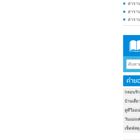
สาราน
สาราน
สาราน
คำยอ
กลอนรัก
บ้านเดี่ย
ดูทีวีออ
วันแม่แห
เช็คพัสดุ