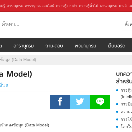
มรู้
สารานุกรม
สารานุกรมออนไลน์
ความรู้รอบตัว
ความรู้ทั่วไป
พจนานุกรม
เกมส์
เพ
ทั้
ีต
สารานุกรม
ถาม-ตอบ
พจนานุกรม
เว็บบอร์ด
้อมูล (Data Model)
ta Model)
บทควา
สำหรับ
ห็น 0
การคุ
(Intel
การป้
ความจร
การใช
โลกใน