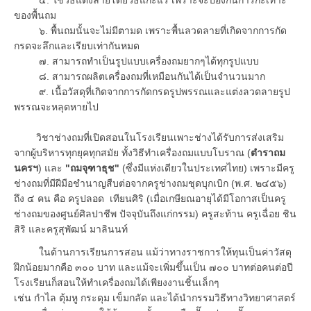
ของพื้นถม
๖. พื้นถมนั้นจะไม่มีตามด เพราะพื้นลวดลายที่เกิดจากการกัด
กรดจะลึกและเรียบเท่ากันหมด
๗. สามารถทำเป็นรูปแบบเครื่องถมยากๆได้ทุกรูปแบบ
๘. สามารถผลิตเครื่องถมที่เหมือนกันได้เป็นจำนวนมาก
๙. เนื้อวัสดุที่เกิดจากการกัดกรดรูปพรรณและแต่งลวดลายรูป
พรรณจะหลุดหายไป
วิชาช่างถมที่เปิดสอนในโรงเรียนเพาะช่างได้รับการส่งเสริม
จากผู้บริหารทุกยุคทุกสมัย ทั้งวิธีทำเครื่องถมแบบโบราณ (
ตำราถม
นครฯ
) และ
"ถมจุฑาธุช"
(ซึ่งมีแห่งเดียวในประเทศไทย) เพราะมีครู
ช่างถมที่มีฝีมือชำนาญสืบต่อจากครูช่างถมชุดบุกเบิก (พ.ศ. ๒๔๕๖)
ถึง ๔ คน คือ ครูปลอด เทียนศิริ (เมื่อเกษียณอายุได้มีโอกาสเป็นครู
ช่างถมของศูนย์ศิลปาชีพ ปัจจุบันถึงแก่กรรม) ครูสะท้าน ครูเฉื่อย ชิน
สิริ และครูสุพัฒน์ มาลินนท์
ในด้านการเรียนการสอน แม้ว่าทางราชการให้ทุนเป็นค่าวัสดุ
ฝึกน้อยมากคือ ๓๐๐ บาท และแม้จะเพิ่มขึ้นเป็น ๗๐๐ บาทต่อคนต่อปี
โรงเรียนก็สอนให้ทำเครื่องถมได้เพียงงานชิ้นเล็กๆ
เช่น กำไล ตุ้มหู กระดุม เข็มกลัด และได้นำกรรมวิธีทางวิทยาศาสตร์