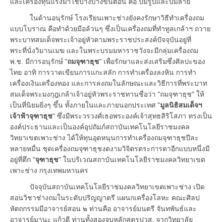
และเครื่องทุ่นแรงมาใช้บ้างบางขั้นตอน คือ ปั๊มรูปและปั๊มลาย
ในด้านอนุรักษ์ โรงเรียนเพาะช่างยังคงรักษาวิธีทำเครื่องถม
แบบโบราณ คือทำด้วยมือล้วนๆ ซึ่งเป็นเครื่องถมที่ทำทูลเกล้าฯ ถวาย
พระบาทสมเด็จพระเจ้าอยู่หัวตามพระราชประสงค์ปัจจุบันอยู่ที่
พระที่นั่งวิมานเมฆ และในพระบรมมหาราชวังจะมีกลุ่มเครื่องถม
พ.ช. มีการอนุรักษ์ "
ถมจุฑาธุช
" เพื่อรักษาและส่งเสริมซึ่งศิลปะของ
ไทย อาทิ การวาดเขียนการแกะสลัก การทำเครื่องลงหิน การทำ
เครื่องเงินเครื่องทอง และการลงถมในลักษณะและวิธีการที่พระบาท
สมเด็จพระมงกุฎเกล้าเจ้าอยู่หัวพระราชทานชื่อว่า "ถมจุฑาธุช" ให้
เป็นที่นิยมยิ่งๆ ขึ้น ทั้งภายในและภายนอกประเทศ "
มูลนิธิสมเด็จฯ
เจ้าฟ้าจุฑาธุช
" ซึ่งมีพระวรวงศ์เธอพระองค์เจ้าสุทธสิริโสภา ทรงเป็น
องค์ประธานและเป็นองค์อุปถัมภ์สถาบันเทคโนโลยีราชมงคล
วิทยาเขตเพาะช่าง ได้ให้ทุนอุดหนุนการทำเครื่องถมจุฑาธุชปีละ
หลายหมื่น ชุดเครื่องถมจุฑาธุชงดงามวิจิตรตระการตาอีกแบบหนึ่งมี
อยู่ที่ตึก "
จุฑาธุช
" ในบริเวณสถาบันเทคโนโลยีราชมงคลวิทยาเขต
เพาะช่าง กรุงเทพมหานคร
ปัจจุบันสถาบันเทคโนโลยีราชมงคลวิทยาเขตเพาะช่าง เปิด
สอนวิชาช่างถมในระดับปริญญาตรี แผนกเครื่องโลหะ คณะศิลป
หัตถกรรมมีอาจารย์สอน ๒ ท่านคือ อาจารย์มนตรี จันทพันธ์และ
อาจารย์มานะ แก้วดี ท่านทั้งสองจบหลักสูตรปวส. จากวิทยาลัย