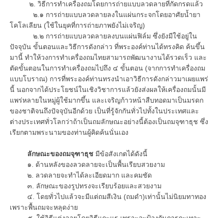
๒. วิธีการทำเครื่องถมโดยการถ่ายแบบลวดลายที่กัดกรดแล้ว
๒.๑
การถ่ายแบบลวดลายลงในแผ่นกระจกโดยอาศัยน้ำยา
โคโลเลียน (ใช้ในยุคที่การถ่ายภาพยังไม่เจริญ)
๒.๒ การถ่ายแบบลวดลายลงบนแผ่นฟิล์ม ซึ่งยังมีใช้อยู่ใน
ปัจจุบัน ขั้นตอนและวิธีการดังกล่าว ที่พระองค์ท่านได้ทรงคิด ค้นขึ้น
มานี้ ทำให้วงการทำเครื่องถมไทยสามารถพัฒนางานได้รวดเร็ว และ
ตัดขั้นตอนในการทำเครื่องถมไปถึง ๔ ขั้นตอน (จากการทำเครื่องถม
แบบโบราณ) การที่พระองค์ท่านทรงนำเอาวิธีการดังกล่าวมาเผยแพร่
นี้ นอกจากได้ประโยชน์ในเชิงวิชาการแล้วยังส่งผลให้เครื่องถมนั้นมี
แพร่หลายในหมู่ผู้ใช้มากขึ้น และเจริญก้าวหน้าสืบทอดมาเป็นมรดก
ของชาติจนถึงปัจจุบันอีกด้วย เป็นที่รู้จักกันทั่วไปทั้งในประเทศและ
ต่างประเทศทั่วโลกว่าถ้าเป็นถมลักษณะอย่างนี้ต้องเป็นถมจุฑาธุช ซึ่ง
เรียกตามพระนามของท่านผู้คิดค้นนั่นเอง
ลักษณะของถมจุฑาธุช
มีข้อสังเกตได้ดังนี้
๑. ด้านหลังของลวดลายจะเป็นพื้นเรียบสวยงาม
๒. ลวดลายจะทำได้ละเอียดมาก และคมชัด
๓. ลักษณะของรูปทรงจะเรียบร้อยและสวยงาม
๔. โดยทั่วไปแล้วจะมีแต่ถมสีเงิน (ถมดำ)เท่านั้นไม่นิยมทาทอง
เพราะพื้นถมจะหลุดง่าย
๕. ใช้วิธีแต่งลายโดยวิธีแกะแร เพราะจะป้องกันการกะเทาะ