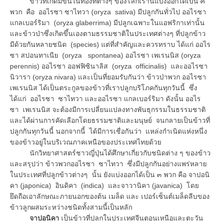
ข้าวที่เกิดมีขึ้นในท้องที่ต่างๆ ของโลกเรานี้แบ่งออกได้เป็น ๓
พวก คือ ออไรซา ซาไทวา (oryza sativa) มีปลูกกันทั่วไป ออไรซา
แกลเบอร์ริมา (oryza glaberrima) มีปลูกเฉพาะในแอฟริกาเท่านั้น
และข้าวป่าซึ่งเกิดขึ้นเองตามธรรมชาติในประเทศต่างๆ ที่ปลูกข้าว
มีด้วยกันหลายชนิด (species) แต่ที่สำคัญและควรทราบ ได้แก่ ออไร
ซา สปอนทาเนีย (oryza spontanea) ออไรซา เพเรนนิส (oryza
perennis) ออไรซา ออฟฟิซินาลิส (oryza officinalis) และออไรซา
นิวารา (oryza nivara) และเป็นที่ยอมรับกันว่า ข้าวป่าพวก ออไรซา
เพเรนนิส ได้เป็นตระกูลของข้าวที่เราปลูกบริโภคกันทุกวันนี้ ซึ่ง
ได้แก่ ออไรซา ซาไทวา และออไรซา แกลเบอร์ริมา ดังนั้น ออไร
ซา เพเรนนิส จะต้องมีการเปลี่ยนแปลงทางพันธุกรรมในธรรมชาติ
และได้ผ่านการคัดเลือกโดยธรรมชาติและมนุษย์ จนกลายเป็นข้าวที่
ปลูกกันทุกวันนี้ นอกจากนี้ ได้มีการเชื่อกันว่า แหล่งกำเนิดแห่งหนึ่ง
ของข้าวอยู่ในบริเวณภาคเหนือของประเทศไทยด้วย
นักวิทยาศาสตร์ชาวญี่ปุ่นได้ศึกษาเกี่ยวกับชนิดต่าง ๆ ของข้าว
และสรุปว่า ข้าวพวกออไรซา ซาไทวา ซึ่งมีปลูกกันอย่างแพร่หลาย
ในประเทศที่ปลูกข้าวต่างๆ นั้น ยังแบ่งออกได้เป็น ๓ พวก คือ จาปอนิ
คา (japonica) อินดิคา (indica) และจาวานิคา (javanica) โดย
ยึดถือเอาลักษณะภายนอกของต้น เมล็ด และ เปอร์เซ็นต์เมล็ดลีบของ
ข้าวลูกผสมระหว่างชนิดทั้งสามนี้เป็นหลัก
จาปอนิคา
เป็นข้าวที่ปลูกในประเทศจีนตอนเหนือและตะวัน