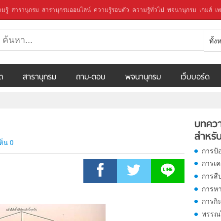
มรู้
สารานุกรม
สารานุกรมออนไลน์
ความรู้รอบตัว
ความรู้ทั่วไป
พจนานุกรม
เกมส์
เพ
ทั้
ีต
สารานุกรม
ถาม-ตอบ
พจนานุกรม
เว็บบอร์ด
บทควา
สำหรับ
ห็น 0
การป้
การเคล
การสืบ
การหา
การกิ
พรรณไ