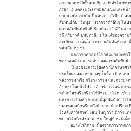
ภาษาศาสตร์ก็ตั้งสมมติฐานว่าคำในภาษา
กริยา...) แต่ละประเภทมีลักษณะและหน้าท
มากน้อยไม่เท่ากันเป็นต้นว่า "สีเขียว" สัมพ
สัมพันธ์กับ "วันพุธ" มากกว่าคำอื่นๆ ใ
ความสัมพันธ์หรือที่เรียกกันว่า "วลี" แล
วลี กริยาวลี บุพบทวลี...) ในแง่ของคว
ละเอียด จะเห็นได้ว่าความสัมพันธ์เหล่านี
หลั่นกัน ดังเช่น
นักภาษาศาสตร์ใช้วิธีแยกแยะคำในประ
ของกลุ่มคำ และระดับของความสัมพันธ์ว่าอ
ในแง่ของการเรียงคำ นักภาษาศาสตร์
ประโยคของภาษาต่างๆ ในโลก มี ๒ แบบใ
หลังกรรม หรือ กริยา+กรรม และกรรม+ก
อังกฤษ โดยทั่วไปวางคำกริยาไว้หน้ากรรม
หน้ากริยาหรือกริยาไว้ท้ายประโยค เช่น ภ
และการเรียงคำ ๒ แบบนี้ผูกพันกับการเรีย
บุพบทอยู่หน้าหรือหลังคำนาม คำเปรียบเท
ไว้หลังคำวิเศษณ์ เช่น ใหญ่กว่า ดีกว่าแต
ขยายไว้หน้าคำนาม เช่น ใหญ่บ้าน ดีเด็ก
อย่างไรก็ตาม เนื่องจากภาษาทุกภา