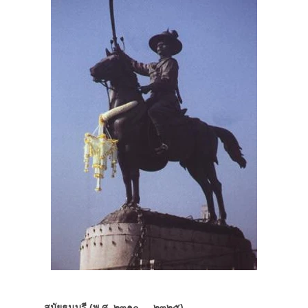
สมัยธนบุรี (พ.ศ. ๒๓๑๐ - ๒๓๒๕)