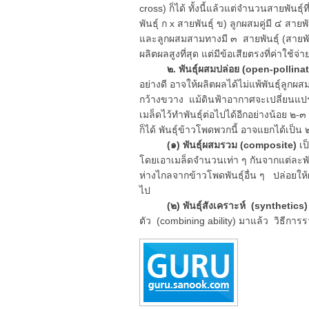
cross) ก็ได้ ทั้งนี้แล้วแต่จำนวนสายพันธุ์ท
พันธุ์ ก x สายพันธุ์ ข) ลูกผสมคู่มี ๔ สายพ
และลูกผสมสามทางมี ๓ สายพันธุ์ (สายพันธุ
ผลิตผลสูงที่สุด แต่มีข้อเสียตรงที่ค่าใช้จ่
๒. พันธุ์ผสมปล่อย (open-pollinat
อย่างดี อาจให้ผลิตผลได้ไม่แพ้พันธุ์ลูกผ
กว้างขวาง แม้ดินฟ้าอากาศจะเปลี่ยนแปรไ
เมล็ดไว้ทำพันธุ์ต่อไปได้อีกอย่างน้อย ๒-๓ ปี
ก็ได้ พันธุ์ข้าวโพดพวกนี้ อาจแยกได้เป็น 
(๑) พันธุ์ผสมรวม (composite)
เป
โดยเอาเมล็ดจำนวนเท่า ๆ กันจากแต่ละพั
ห่างไกลจากข้าวโพดพันธุ์อื่น ๆ ปล่อยให้
ไป
(๒) พันธุ์สังเคราะห์ (synthetics
ตัว (combining ability) มาแล้ว วิธีการ