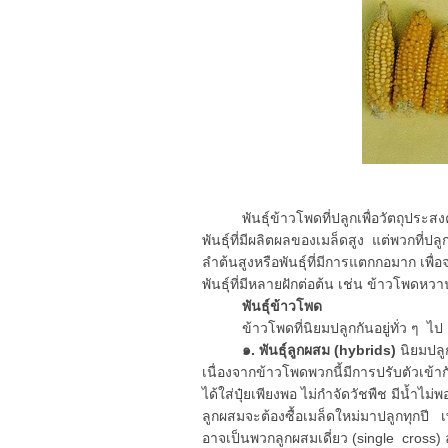
พันธุ์ข้าวโพดที่ปลูกเพื่อวัตถุประสงค์
พันธุ์ที่มีผลิตผลของเมล็ดสูง แต่พวกที่ปลู
ลำต้นสูงหรือพันธุ์ที่มีการแตกกอมาก เพื
พันธุ์ที่มีหลายฝักต่อต้น เช่น ข้าวโพดหวา
พันธุ์ข้าวโพด
ข้าวโพดที่นิยมปลูกกันอยู่ทั่ว ๆ ไป อ
๑. พันธุ์ลูกผสม (hybrids)
นิยมปลู
เนื่องจากข้าวโพดพวกนี้มีการปรับตัวเข้า
ได้ใส่ปุ๋ยเพียงพอ ไม่กำจัดวัชพืช มีน้ำไ
ลูกผสมจะต้องซื้อเมล็ดใหม่มาปลูกทุกปี 
อาจเป็นพวกลูกผสมเดี่ยว (single cross)