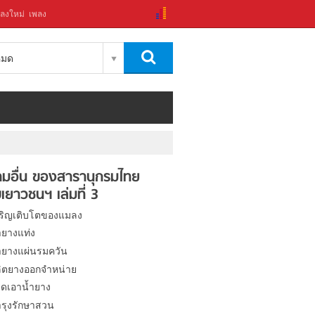
ลงใหม่
เพลง
งหมด
มอื่น ของสารานุกรมไทย
เยาวชนฯ เล่มที่ 3
ริญเติบโตของแมลง
ยางแท่ง
ยางแผ่นรมควัน
ิตยางออกจำหน่าย
ีดเอาน้ำยาง
รุงรักษาสวน