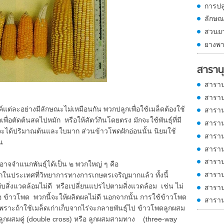
การปล
ลักษณ
สวนย
ยางพา
สารานุ
สาราน
สาราน
แต่ละอย่างมีลักษณะไม่เหมือนกัน พวกปลูกเพื่อใช้เมล็ดต้องใช้
สาราน
กเพื่อตัดต้นสดไปหมัก หรือให้สัตว์กินโดยตรง มักจะใช้พันธุ์ที่มี
สาราน
่อจะได้ปริมาณต้นและใบมาก ส่วนข้าวโพดฝักอ่อนนั้น นิยมใช้
สาราน
น
สาราน
สาราน
าจจำแนกพันธุ์ได้เป็น ๒ พวกใหญ่ ๆ คือ
สาราน
กในประเทศที่วิทยาการทางการเกษตรเจริญมากแล้ว ทั้งนี้
กับสิ่งแวดล้อมไม่ดี หรือเปลี่ยนแปรไปตามสิ่งแวดล้อม เช่น ไม่
สาราน
ม่พอ ข้าวโพด พวกนี้จะให้ผลิตผลไม่ดี นอกจากนั้น การใช้ข้าวโพด
สาราน
เพราะถ้าใช้เมล็ดเก่าเก็บจากไร่จะกลายพันธุ์ไป ข้าวโพดลูกผสม
 ลูกผสมคู่ (double cross) หรือ ลูกผสมสามทาง (three-way