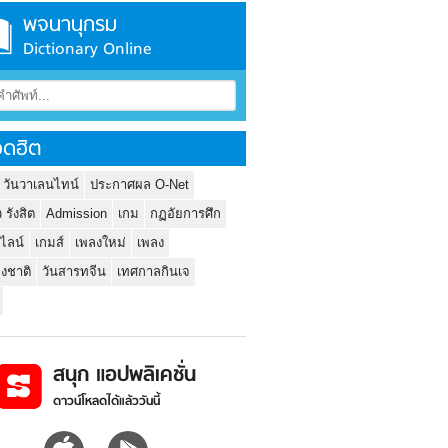
พจนานุกรม
Dictionary Online
ดฮิต
 วันวาเลนไทน์
ประกาศผล O-Net
ว รังสิต
Admission
เกม
กฏอัยการศึก
นไลน์
เกมส์
เพลงใหม่
เพลง
่งชาติ
วันสารทจีน
เทศกาลกินเจ
สนุก แอปพลิเคชั่น
ดาวน์โหลดได้แล้ววันนี้