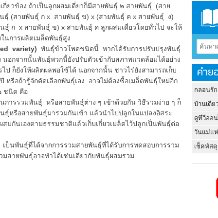
ี่เกี่ยวข้อง ถ้าเป็นลูกผสมเดี่ยวก็มีสายพันธุ์ ๒ สายพันธุ์ (สาย
ันธุ์ (สายพันธุ์ ก x สายพันธุ์ ข) x (สายพันธุ์ ค x สายพันธุ์ ง)
์ ก x สายพันธุ์ ข) x สายพันธุ์ ค ลูกผสมเดี่ยวโดยทั่วไป จะให้
ายในการผลิตเมล็ดพันธุ์สูง
ed variety)
พันธุ์ข้าวโพดชนิดนี้ หากได้รับการปรับปรุงพันธุ์
สม นอกจากนั้นพันธุ์พวกนี้ยังปรับตัวเข้ากับสภาพแวดล้อมได้อย่าง
คำยอ
ป ก็ยังให้ผลิตผลพอใช้ได้ นอกจากนั้น ชาวไร่ยังสามารถเก็บ
 หรือถ้ารู้จักคัดเลือกพันธุ์เอง อาจไม่ต้องซื้อเมล็ดพันธุ์ใหม่อีก
กลอนรัก
๒ ชนิด คือ
็นการรวมพันธุ์ หรือสายพันธุ์ต่าง ๆ เข้าด้วยกัน วิธีรวมง่าย ๆ ก็
บ้านเดี่ย
นธุ์หรือสายพันธุ์มารวมกันเข้า แล้วนำไปปลูกในแปลงอิสระ
ดูทีวีออ
ผสมกันเองตามธรรมชาติแล้วเก็บเกี่ยวเมล็ดไว้ปลูกเป็นพันธุ์ต่อ
วันแม่แห
)
เป็นพันธุ์ที่ได้จากการรวมสายพันธุ์ที่ได้รับการทดสอบการรวม
เช็คพัสดุ
รวมสายพันธุ์อาจทำได้เช่นเดียวกับพันธุ์ผสมรวม