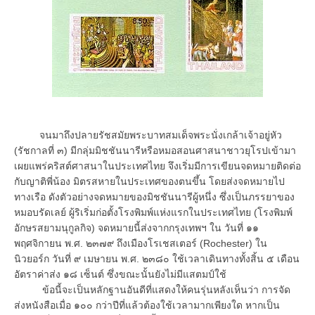
จนมาถึงปลายรัชสมัยพระบาทสมเด็จพระนั่งเกล้าเจ้าอยู่หัว
(รัชกาลที่ ๓) มีกลุ่มมิชชันนารีหรือหมอสอนศาสนาชาวยุโรปเข้ามา
เผยแพร่คริสต์ศาสนาในประเทศไทย จึงเริ่มมีการเขียนจดหมายติดต่อ
กับญาติพี่น้อง มิตรสหายในประเทศของตนขึ้น โดยส่งจดหมายไป
ทางเรือ ดังตัวอย่างจดหมายของมิชชันนารีผู้หนึ่ง ซึ่งเป็นภรรยาของ
หมอบรัดเลย์ ผู้ริเริ่มก่อตั้งโรงพิมพ์แห่งแรกในประเทศไทย (โรงพิมพ์
อักษรสยามนุกูลกิจ) จดหมายนี้ส่งจากกรุงเทพฯ ใน วันที่ ๑๑
พฤศจิกายน พ.ศ. ๒๓๗๙ ถึงเมืองโรเชสเตอร์ (Rochester) ใน
นิวยอร์ก วันที่ ๙ เมษายน พ.ศ. ๒๓๘๐ ใช้เวลาเดินทางทั้งสิ้น ๕ เดือน
อัตราค่าส่ง ๑๘ เซ็นต์ ซึ่งขณะนั้นยังไม่มีแสตมป์ใช้
ข้อนี้จะเป็นหลักฐานอันดีที่แสดงให้คนรุ่นหลังเห็นว่า การจัด
ส่งหนังสือเมื่อ ๑๐๐ กว่าปีที่แล้วต้องใช้เวลามากเพียงใด หากเป็น