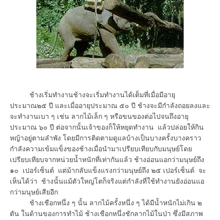
ช้างเริ่มทำงานช้างจะเริ่มทำงานได้เต็มที่เมื่อมีอายุ
ประมาณ๒๕ ปี และเมื่ออายุประมาณ ๕๐ ปี ช้างจะมีกำลังถอยลงและ
จะทำงานเบา ๆ เช่น ลากไม้เล็ก ๆ หรือขนของต่อไปจนถึงอายุ
ประมาณ ๖๐ ปี ต่อจากนั้นเจ้าของก็ให้หยุดทำงาน แล้วปล่อยให้กิน
หญ้าอยู่ตามลำพัง โดยมีการติดตามดูแลบ้างเป็นบางครั้งบางคราว
กำลังความเข้มแข็งของช้างเมื่อนำมาเปรียบเทียบกับมนุษย์โดย
เปรียบเทียบจากหน่วยน้ำหนักที่เท่ากันแล้ว ช้างอ่อนแอกว่ามนุษย์ถึง
๑๐ เปอร์เซ็นต์ แต่ม้ากลับแข็งแรงกว่ามนุษย์ถึง ๒๕ เปอร์เซ็นต์ จะ
เห็นได้ว่า ช้างนั้นแม้ตัวใหญ่โตก็จริงแต่กำลังที่ใช้ทำงานยังอ่อนแอ
กว่ามนุษย์เสียอีก
ช้างเชือกหนึ่ง ๆ นั้น ลากไม้ครั้งหนึ่ง ๆ ได้มีน้ำหนักไม่เกิน ๒
ตัน ในด้านของการทำไม้ ช้างเชือกหนึ่งชักลากไม้ในป่า ซึ่งมีสภาพ