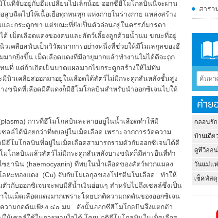
ที่จับอยู่กับฮีมเปลี่ยนไปเล็กน้อย ออกซีฮีโมโกลบินนี้จะผ่าน
สาราน
อสูบฉีดไปให้เนื้อเยื่อทุกหนทุก แห่งภายในร่างกาย แหล่งสร้าง
และกระดูกขา แต่ขณะที่ยังเป็นตัวอ่อนอยู่ในครรภ์มารดา
้ เม็ดเลือดแดงของคนและสัตว์เลี้ยงลูกด้วยน้ำนม ขณะที่อยู่
ิวเคลียสนับเป็นวิวัฒนาการอย่างหนึ่งที่ช่วยให้มีโมเลกุลของฮี
มากยิ่งขึ้น เม็ดเลือดแดงที่มีอายุมากแล้วทำงานไม่ได้ดีจะถูก
ที่ แต่ถ้าเกิดเป็นบาดแผลมากไขกระดูกสร้างให้ไม่ทัน
มีนิวเคลียสออกมาอยู่ในเลือดได้สัตว์ไม่มีกระดูกสันหลังชั้นสูง
งชนิดที่เลือดมีสีแดงก็มีฮีโมโกลบินสำหรับนำออกซิเจนไปให้
คำยอ
asma) การที่ฮีโมโกลบินละลายอยู่ในน้ำเลือดทำให้มี
กลอนรัก
ลล์ได้น้อยกว่าที่พบอยู่ในเม็ดเลือด เพราะจากการวัดความ
บ้านเดี่ย
ฮีโมโกลบินที่อยู่ในเม็ดเลือดสามารถรวมตัวกับออกซิเจนได้ดี
ดูทีวีออ
โมโกลบินแล้วสัตว์ไม่มีกระดูกสันหลังบางชนิดก็มีสารอื่นที่ทำ
โมไซยานิน (haemocyanin) ที่พบในน้ำเลือดของสัตว์พวกแมลง
วันแม่แห
โลหะทองแดง (Cu) จับกับโมเลกุลของโปรตีนในเลือด ทำให้
เช็คพัสดุ
วมตัวกับออกซิเจนจะพบมีสีน้ำเงินอ่อนๆ สำหรับไปถึงเซลล์ซึ่งเป็น
กว่าในเม็ดเลือดแดงมากเพราะโดยปกติความกดดันของออกซิเจน
ีความกดดันเพียง ๔๐ มม. ดังนั้นออกซีฮีโมโกลบินจึงแตกตัว
ปให้เซลล์ใช้ในการหายใจได้ โดยปกติฮีโมโกลบินในเม็ดเลือด