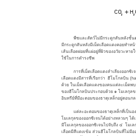
พืชและสัตว์ไม่มีกระดูกสันหลังชั้นต่ำ 
มีกระดูกสันหลังมีเม็ดเลือดแดงคอยทำหน้า
เส้นเลือดฝอยที่แผ่อยู่ที่ผิวของอวัยวะห
ใช้ในการดำรงชีพ
การที่เม็ดเลือดแดงลำเลียงออกซิเจน
เลือดแดงมีสารที่เรียกว่า ฮีโมโกลบิน (h
ด้วย ในเม็ดเลือดแดงของคนแต่ละเม็ดพบว
ของฮีโมโกลบินประกอบด้วย ๑ โมเลกุลข
อินทรีย์ที่มีอะตอมของธาตุเหล็กอยู่ตอนก
แต่ละอะตอมของธาตุเหล็กที่เป็นองค์
โมเลกุลของออกซิเจนได้อย่างหลวมๆ ได้เ
มีโมเลกุลของออกซิเจนไปจับถึง ๔ โมเลก
เลือดมีสีแดงเข้ม ส่วนฮีโมโกลบินที่ไม่มีอ