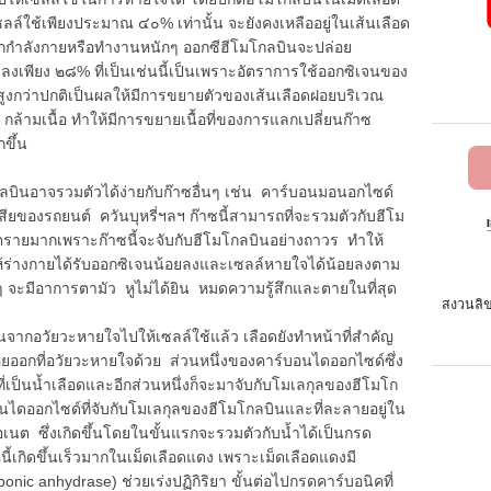
ลล์ใช้เพียงประมาณ ๔๐% เท่านั้น จะยังคงเหลืออยู่ในเส้นเลือด
กกำลังกายหรือทำงานหนักๆ ออกซีฮีโมโกลบินจะปล่อย
ลงเพียง ๒๘% ที่เป็นเช่นนี้เป็นเพราะอัตราการใช้ออกซิเจนของ
งกว่าปกติเป็นผลให้มีการขยายตัวของเส้นเลือดฝอยบริเวณ
กล้ามเนื้อ ทำให้มีการขยายเนื้อที่ของการแลกเปลี่ยนก๊าซ
ขึ้น
อาจรวมตัวได้ง่ายกับก๊าซอื่นๆ เช่น คาร์บอนมอนอกไซด์
ียของรถยนต์ ควันบุหรี่ฯลฯ ก๊าซนี้สามารถที่จะรวมตัวกับฮีโม
อันตรายมากเพราะก๊าซนี้จะจับกับฮีโมโกลบินอย่างถาวร ทำให้
ให้ร่างกายได้รับออกซิเจนน้อยลงและเซลล์หายใจได้น้อยลงตาม
ๆ จะมีอาการตามัว หูไม่ได้ยิน หมดความรู้สึกและตายในที่สุด
สงวนลิข
วัยวะหายใจไปให้เซลล์ใช้แล้ว เลือดยังทำหน้าที่สำคัญ
ออกที่อวัยวะหายใจด้วย ส่วนหนึ่งของคาร์บอนไดออกไซด์ซึ่ง
เป็นน้ำเลือดและอีกส่วนหนึ่งก็จะมาจับกับโมเลกุลของฮีโมโก
ไดออกไซด์ที่จับกับโมเลกุลของฮีโมโกลบินและที่ละลายอยู่ใน
บอเนต ซึ่งเกิดขึ้นโดยในขั้นแรกจะรวมตัวกับน้ำได้เป็นกรด
นี้เกิดขึ้นเร็วมากในเม็ดเลือดแดง เพราะเม็ดเลือดแดงมี
nic anhydrase) ช่วยเร่งปฏิกิริยา ขั้นต่อไปกรดคาร์บอนิคที่