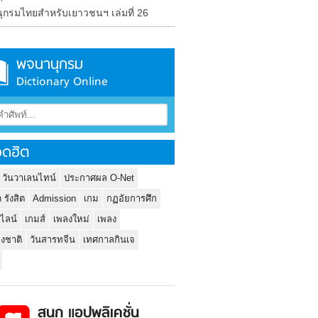
ุกรมไทยสำหรับเยาวชนฯ เล่มที่ 26
พจนานุกรม
Dictionary Online
ดฮิต
 วันวาเลนไทน์
ประกาศผล O-Net
ว รังสิต
Admission
เกม
กฏอัยการศึก
นไลน์
เกมส์
เพลงใหม่
เพลง
่งชาติ
วันสารทจีน
เทศกาลกินเจ
สนุก แอปพลิเคชั่น