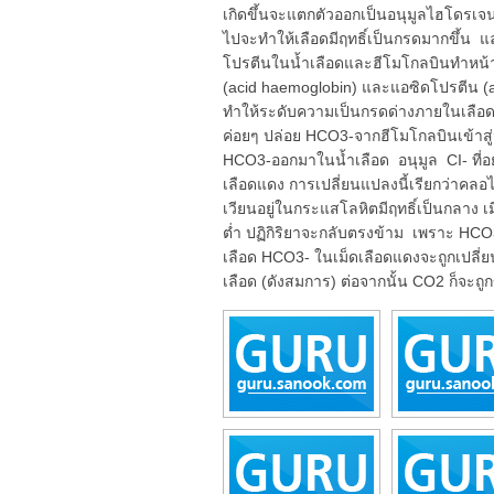
เกิดขึ้นจะแตกตัวออกเป็นอนุมูลไฮโดรเจ
ไปจะทำให้เลือดมีฤทธิ์เป็นกรดมากขึ้น แล
โปรตีนในน้ำเลือดและฮีโมโกลบินทำหน้าท
(acid haemoglobin) และแอซิดโปรตีน (aci
ทำให้ระดับความเป็นกรดด่างภายในเลือดไม
ค่อยๆ ปล่อย HCO3-จากฮีโมโกลบินเข้าสู่น้
HCO3-ออกมาในน้ำเลือด อนุมูล CI- ที่อย
เลือดแดง การเปลี่ยนแปลงนี้เรียกว่าคลอไรด
เวียนอยู่ในกระแสโลหิตมีฤทธิ์เป็นกลาง 
ต่ำ ปฏิกิริยาจะกลับตรงข้าม เพราะ HCO
เลือด HCO3- ในเม็ดเลือดแดงจะถูกเปลี่
เลือด (ดังสมการ) ต่อจากนั้น CO2 ก็จะ