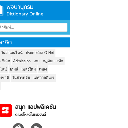
พจนานุกรม
Dictionary Online
ดฮิต
 วันวาเลนไทน์
ประกาศผล O-Net
ว รังสิต
Admission
เกม
กฏอัยการศึก
นไลน์
เกมส์
เพลงใหม่
เพลง
่งชาติ
วันสารทจีน
เทศกาลกินเจ
สนุก แอปพลิเคชั่น
ดาวน์โหลดได้แล้ววันนี้