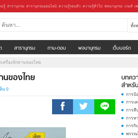
มรู้
สารานุกรม
สารานุกรมออนไลน์
ความรู้รอบตัว
ความรู้ทั่วไป
พจนานุกรม
เกมส์
เพ
ทั้
ีต
สารานุกรม
ถาม-ตอบ
พจนานุกรม
เว็บบอร์ด
ทำเครื่องจักสานของไทย
กสานของไทย
บทควา
สำหรับ
ห็น 0
การป้
การเคล
การสืบ
การหา
การกิ
พรรณไ