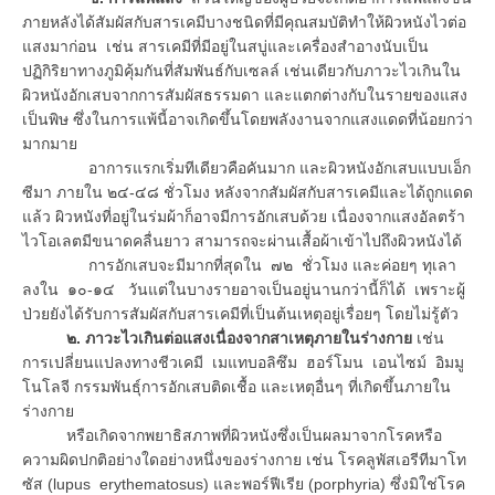
ภายหลังได้สัมผัสกับสารเคมีบางชนิดที่มีคุณสมบัติทำให้ผิวหนังไวต่อ
แสงมาก่อน เช่น สารเคมีที่มีอยู่ในสบู่และเครื่องสำอางนับเป็น
ปฏิกิริยาทางภูมิคุ้มกันที่สัมพันธ์กับเซลล์ เช่นเดียวกับภาวะไวเกินใน
ผิวหนังอักเสบจากการสัมผัสธรรมดา และแตกต่างกับในรายของแสง
เป็นพิษ ซึ่งในการแพ้นี้อาจเกิดขึ้นโดยพลังงานจากแสงแดดที่น้อยกว่า
มากมาย
อาการแรกเริ่มทีเดียวคือคันมาก และผิวหนังอักเสบแบบเอ็ก
ซีมา ภายใน ๒๔-๔๘ ชั่วโมง หลังจากสัมผัสกับสารเคมีและได้ถูกแดด
แล้ว ผิวหนังที่อยู่ในร่มผ้าก็อาจมีการอักเสบด้วย เนื่องจากแสงอัลตร้า
ไวโอเลตมีขนาดคลื่นยาว สามารถจะผ่านเสื้อผ้าเข้าไปถึงผิวหนังได้
การอักเสบจะมีมากที่สุดใน ๗๒ ชั่วโมง และค่อยๆ ทุเลา
ลงใน ๑๐-๑๔ วันแต่ในบางรายอาจเป็นอยู่นานกว่านี้ก็ได้ เพราะผู้
ป่วยยังได้รับการสัมผัสกับสารเคมีที่เป็นต้นเหตุอยู่เรื่อยๆ โดยไม่รู้ตัว
๒. ภาวะไวเกินต่อแสงเนื่องจากสาเหตุภายในร่างกาย
เช่น
การเปลี่ยนแปลงทางชีวเคมี เมแทบอลิซึม ฮอร์โมน เอนไซม์ อิมมู
โนโลจี กรรมพันธุ์การอักเสบติดเชื้อ และเหตุอื่นๆ ที่เกิดขึ้นภายใน
ร่างกาย
หรือเกิดจากพยาธิสภาพที่ผิวหนังซึ่งเป็นผลมาจากโรคหรือ
ความผิดปกติอย่างใดอย่างหนึ่งของร่างกาย เช่น โรคลูพัสเอรีทีมาโท
ซัส (lupus erythematosus) และพอร์ฟีเรีย (porphyria) ซึ่งมิใช่โรค