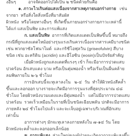
งอื่นๆ อาจจัดออกไปได้เป็น ๒ ชนิดด้วยกันคือ
๑. ภาวะไวเกินต่อแสงเนื่องจากสาเหตุภายนอกร่างกาย
เช่น
จากยา หรือสิ่งใดสิ่งหนึ่งที่มาสัมผัส
ผิวหนัง หรือโดยทางอื่นๆ ที่เกิดขึ้นภายนอกร่างกายภาวะเหล่านี้
ได้แก่ แสงเป็นพิษ และการแพ้แสง
ก. แสงเป็นพิษ
อาการที่เกิดแสงแดดเป็นพิษขึ้นนี้ หมายถึง
กรณีที่ถูกแสงแดดไหม้อย่างรุนแรงเกินควรเนื่องจากสารเคมีบางชนิด
เช่น พวกยาซัลโฟนาไมด์ และกริซีโอฟุลวิน (griseofulvin) สีบาง
ชนิด เช่น อะคริดิน (acridin) และอีโอซิน (eosin)เป็นปัจจัยสำคัญ
เมื่อผิวหนังถูกแสงแดดที่แรงๆ เข้า ก็จะมีอาการปวดแสบ
ปวดร้อน อักเสบแดง บวม หรือเป็นตุ่มพองน้ำ หรือเริ่มเป็นผื่นคล้าย
ลมพิษภายใน ๒-๖ ชั่วโมง
การอักเสบนี้จะทุเลาลงใน ๒-๔ วัน ทำให้ผิวหนังสีคล้ำ
ขึ้นและลอกออก บางรายจะเกิดมีอาการรุนแรงที่สุดประมาณ ๔๘
ชั่วโมง โดยผิวหนังบวมแดงและมีตุ่มพองน้ำ แต่ไม่มีอาการปวดแสบ
ปวดร้อน รวดเร็วเหมือนในรายที่เป็นชนิดเฉียบพลัน ปกติจะมีอาการ
ภายหลัง ๒๔ ชั่วโมงไปแล้ว และจะเจ็บอยู่เฉพาะบริเวณที่อักเสบ
เท่านั้น
อาการต่างๆ มักจะทุเลาลงภายหลังใน ๗-๑๔ วัน โดย
ผิวหนังจะคล้ำและลอกออกเล็กน้อย
ข. การแพ้แสง
ส่วนใหญ่ของผู้ป่วยจะเกิดอาการแพ้แสงขึ้น