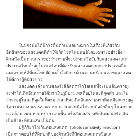
ในปัจจุบันได้มีการตื่นตัวเป็นอย่างมากในเรื่องที่เกี่ยวกับ
อิทธิพลของแสงแดดที่ทำให้เกิดโรคในมนุษย์โดยเฉพาะอย่างยิ่ง
ผิวหนังเป็นด่านแรกของร่างกายที่จะปะทะหรือรับกับแสงแดด และ
ประเทศไทยตั้งอยู่ในเขตร้อนที่ต้องรับแสงแดดมากกว่าประเทศอื่น
แต่เคราะห์ดีที่คนไทยมีผิวคล้ำจึงมีการต้านทานหรือทนต่อฃแสงแดด
ได้ดีกว่าผู้ที่มีผิวขาว
แสงแดด (จำนวนของรังสีอัลตราไวโอเลตที่จะเป็นอันตราย)
จะทำให้เกิดอันตรายได้มากในภูมิประเทศที่อยู่ในละติจูดต่ำ และไม่
ว่าจะอยู่ในละติจูดใดก็ตาม เวลาที่จะเกิดอันตรายมากที่สุดคือกลางฤดู
ร้อนระหว่าง ๑๐.๐๐-๑๔.๐๐ น. นอกเหนือไปจากปัจจัยอื่นๆ ในสภาวะ
แวดล้อม เช่น หาดทราย และพื้น หรือสิ่งก่อสร้างที่เป็นคอนกรีต อัน
เป็นสิ่งสะท้อนแสง เป็นต้น
ปฏิกิริยาไวเกินต่อแสงแดด (photosensitivity reaction)
เป็นการตอบโต้ที่ผิดปกติของผิวหนังที่มีต่อแสงแดดหรือแส