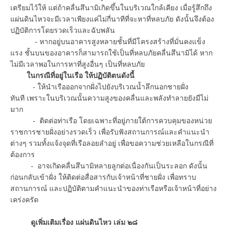
เตรียมไว้ให้ แต่ถ้าคลื่นสึนามิเกิดขึ้นในบริเวณใกล้เคียง เมื่อรู้สึกถึง
แผ่นดินไหวจะมีเวลาเพียงแค่ไม่กี่นาทีที่จะหาที่หลบภัย ดังนั้นจึงต้อง
ปฏิบัติการโดยรวดเร็วและฉับพลัน
- หากอยู่บนอาคารสูงหลายชั้นที่มีโครงสร้างที่มั่นคงแข็ง
แรง ชั้นบนของอาคารก็สามารถใช้เป็นที่หลบภัยคลื่นสึนามิได้ หาก
ไม่มีเวลาพอในการหาที่สูงอื่นๆ เป็นที่หลบภัย
ในกรณีที่อยู่ในเรือ ให้ปฏิบัติตนดังนี้
- ให้นำเรือออกจากฝั่งไปยังบริเวณน้ำลึกนอกชายฝั่ง
ทันที เพราะในบริเวณนั้นความสูงของคลื่นและพลังทำลายยังมีไม่
มาก
- ติดต่อท่าเรือ โดยเฉพาะที่อยู่ภายใต้การควบคุมของหน่วย
ราชการชายฝั่งอย่างรวดเร็ว เพื่อรับฟังสถานการณ์และคำแนะนำ
ต่างๆ รวมทั้งแจ้งจุดที่เรือลอยลำอยู่ เพื่อขอความช่วยเหลือในกรณีที่
ต้องการ
- อาจเกิดคลื่นสึนามิหลายลูกต่อเนื่องกันเป็นระลอก ดังนั้น
ก่อนกลับเข้าฝั่ง ให้ติดต่อสื่อสารกับเจ้าหน้าที่ชายฝั่ง เพื่อทราบ
สถานการณ์ และปฏิบัติตามคำแนะนำของท่าเรือหรือเจ้าหน้าที่อย่าง
เคร่งครัด
ดูเพิ่มเติมเรื่อง แผ่นดินไหว เล่ม ๒๘