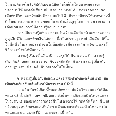
ในข่ายที่อาจได้รับพิบัติภัยเช่นนี้อีกเมื่อใดก็ได้ในอนาคตการจะ
ป้องกันมิให้เกิดคลื่นสึนามินั้นคงจะกระทำมิได้ แต่การลดความสูญ
เสียต่อชีวิตและทรัพย์สินมีทางเป็นไปได้ ถ้าหากมีการใช้มาตรการที่
ดี โดยอาจแยกมาตรการออกเป็น ๒ ส่วนใหญ่ๆ ได้แก่ การสร้างระบบ
เตือนภัย และการให้ความรู้แก่ประชาชน
การให้ความรู้แก่ประชาชนในเรื่องคลื่นสึนามิ จะช่วยลดการ
สูญเสียชีวิตและทรัพย์สินได้มาก เมื่อเกิดปรากฏการณ์คลื่นสึนามิขึ้น
ในพื้นที่ เนื่องจากประชาชนในท้องถิ่นจะมีการระมัดระวังตน และรู้
วิธีการหนีภัยได้ทันการณ์
ความรู้เรื่องคลื่นสึนามิอาจสรุปได้เป็น ๒ ส่วน คือ ความรู้
เกี่ยวกับลักษณะและธรรมชาติของคลื่นสึนามิ และความรู้เกี่ยวกับ
การปฏิบัติตนเมื่อมีคลื่นสึนามิเกิดขึ้นในพื้นที่
ก. ความรู้เกี่ยวกับลักษณะและธรรมชาติของคลื่นสึนามิ ข้อ
เท็จจริงเกี่ยวกับคลื่นสึนามิที่ควรทราบ มีดังนี้
- คลื่นสึนามิเกือบทั้งหมดเกิดจากแผ่นดินไหวรุนแรงใต้ท้อง
ทะเล หรือใกล้บริเวณชายฝั่งทะเล ดังนั้นหากเกิดแผ่นดินไหวรุนแรง
ในระดับ ๘ ของมาตราริกเตอร์ขึ้นไป อาจก่อให้เกิดคลื่นสึนามิขึ้น ณ
บริเวณจุดศูนย์กลางแผ่นดินไหว แล้วแผ่ขยายตัวออกไปโดยรอบใน
ทะเลและมหาสมุทรที่มีอาณาเขตต่อเนื่องกัน