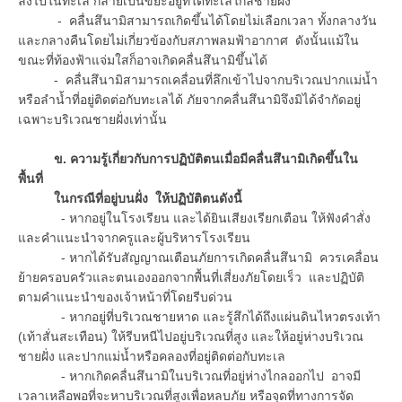
ลงไปในทะเล กลายเป็นขยะอยู่ที่ใต้ทะเลใกล้ชายฝั่ง
- คลื่นสึนามิสามารถเกิดขึ้นได้โดยไม่เลือกเวลา ทั้งกลางวัน
และกลางคืนโดยไม่เกี่ยวข้องกับสภาพลมฟ้าอากาศ ดังนั้นแม้ใน
ขณะที่ท้องฟ้าแจ่มใสก็อาจเกิดคลื่นสึนามิขึ้นได้
- คลื่นสึนามิสามารถเคลื่อนที่ลึกเข้าไปจากบริเวณปากแม่น้ำ
หรือลำน้ำที่อยู่ติดต่อกับทะเลได้ ภัยจากคลื่นสึนามิจึงมิได้จำกัดอยู่
เฉพาะบริเวณชายฝั่งเท่านั้น
ข. ความรู้เกี่ยวกับการปฏิบัติตนเมื่อมีคลื่นสึนามิเกิดขึ้นใน
พื้นที่
ในกรณีที่อยู่บนฝั่ง ให้ปฏิบัติตนดังนี้
- หากอยู่ในโรงเรียน และได้ยินเสียงเรียกเตือน ให้ฟังคำสั่ง
และคำแนะนำจากครูและผู้บริหารโรงเรียน
- หากได้รับสัญญาณเตือนภัยการเกิดคลื่นสึนามิ ควรเคลื่อน
ย้ายครอบครัวและตนเองออกจากพื้นที่เสี่ยงภัยโดยเร็ว และปฏิบัติ
ตามคำแนะนำของเจ้าหน้าที่โดยรีบด่วน
- หากอยู่ที่บริเวณชายหาด และรู้สึกได้ถึงแผ่นดินไหวตรงเท้า
(เท้าสั่นสะเทือน) ให้รีบหนีไปอยู่บริเวณที่สูง และให้อยู่ห่างบริเวณ
ชายฝั่ง และปากแม่น้ำหรือคลองที่อยู่ติดต่อกับทะเล
- หากเกิดคลื่นสึนามิในบริเวณที่อยู่ห่างไกลออกไป อาจมี
เวลาเหลือพอที่จะหาบริเวณที่สูงเพื่อหลบภัย หรือจุดที่ทางการจัด