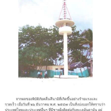
จากผลของพิบัติภัยคลื่นสึนามิที่เกิดขึ้นอย่างร้ายแรงและ
รวดเร็ว เมื่อวันที่ ๒๖ ธันวาคม พ.ศ. ๒๕๔๗ เป็นสิ่งบ่งบอกให้ทราบว่า
ประเทศไทยและประเทศอื่นๆ ที่มีชายฝั่งติดต่อกับทะเลอันดามัน อยู่