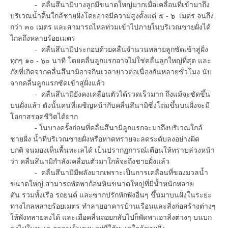
- คลื่นสึนามิบางลูกมีขนาดใหญ่มากเมื่อเคลื่อนที่เข้ามาถึง
บริเวณน้ำตื้นใกล้ชายฝั่งโดยอาจมีความสูงตั้งแต่ ๕ - ๖ เมตร จนถึง
กว่า ๓๐ เมตร และสามารถไหลท่วมเข้าไปภายในบริเวณชายฝั่งได้
ไกลถึงหลายร้อยเมตร
- คลื่นสึนามิประกอบด้วยคลื่นจำนวนหลายลูกซัดเข้าสู่ฝั่ง
ทุกๆ ๑๐ - ๖๐ นาที โดยคลื่นลูกแรกอาจไม่ใช่คลื่นลูกใหญ่ที่สุด และ
ภัยที่เกิดจากคลื่นสึนามิอาจกินเวลายาวต่อเนื่องกันหลายชั่วโมง นับ
จากคลื่นลูกแรกซัดเข้าสู่ฝั่งแล้ว
- คลื่นสึนามิยังคงเคลื่อนตัวได้รวดเร็วมาก ถึงแม้จะซัดขึ้น
บนฝั่งแล้ว ดังนั้นคนที่เผชิญหน้ากับคลื่นสึนามิซึ่งโถมขึ้นบนฝั่งจะมี
โอกาสรอดชีวิตได้ยาก
- ในบางครั้งก่อนที่คลื่นสึนามิลูกแรกจะมาถึงบริเวณใกล้
ชายฝั่ง น้ำที่บริเวณชายฝั่งหรือหาดทรายจะลดระดับลงอย่างผิด
ปกติ จนมองเห็นพื้นทะเลได้ เป็นปรากฏการณ์เตือนให้ทราบล่วงหน้า
ว่า คลื่นสึนามิกำลังเคลื่อนตัวมาใกล้จะถึงชายฝั่งแล้ว
- คลื่นสึนามิมีพลังมากเพราะเป็นการเคลื่อนที่ของมวลน้ำ
ขนาดใหญ่ สามารถพัดพาก้อนหินขนาดใหญ่ที่มีน้ำหนักหลาย
ตัน รวมทั้งเรือ รถยนต์ และซากปรักหักพังอื่นๆ ขึ้นมาบนฝั่งในระยะ
ทางไกลหลายร้อยเมตร ทำลายอาคารบ้านเรือนและสิ่งก่อสร้างต่างๆ
ให้พังทลายลงได้ และเมื่อคลื่นถอยกลับไปก็พัดพาเอาสิ่งต่างๆ บนบก