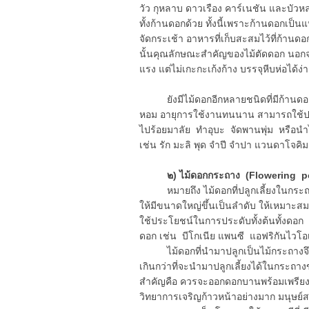
วัว กุหลาบ ดาวเรือง คาร์เนชัน และบัวห
ทั้งก้านดอกด้วย ทั้งนี้เพราะก้านดอกเป็
จัดกระเช้า อาหารที่เก็บสะสมไว้ที่ก้านด
นั้นคุณลักษณะสำคัญของไม้ตัดดอก นอก
แรง แต่ไม่เกะกะเก้งก้าง บรรจุหีบห่อได้
ยังมีไม้ดอกอีกหลายชนิดที่มีก้านดอกส
หอม อายุการใช้งานทนนาน สามารถใช้ปร
ไปร้อยมาลัย ทำอุบะ จัดพานพุ่ม หรือน
เช่น รัก มะลิ พุด จำปี จำปา แวนดาโจคิม
๒) ไม้ดอกกระถาง (Flowering p
หมายถึง ไม้ดอกที่ปลูกเลี้ยงในกระถางต
ให้มีขนาดใหญ่ขึ้นเป็นลำดับ ให้เหมาะ
ใช้ประโยชน์ในการประดับทั้งต้นทั้งดอก
ดอก เช่น บีโกเนีย แพนซี แอฟริกันไวโอเล
ไม้ดอกที่นำมาปลูกเป็นไม้กระถางจึงต้อง
เกินกว่าที่จะนำมาปลูกเลี้ยงได้ในกระถา
สำคัญคือ ควรจะออกดอกบานพร้อมเพรียงกั
วิทยาการเจริญก้าวหน้าอย่างมาก มนุษย์