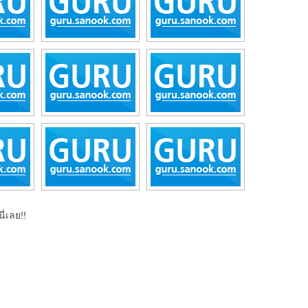
ี่เลย!!