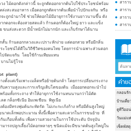
สาราน
ลวง ไม้ดอกดังกล่าวนี้ จะถูกตัดออกจากต้นไปใช้ประโยชน์พร้อม
สาราน
นแหล่งสะสมอาหาร เมื่อดอกถูกตัดจากต้นเพื่อนำไปปักแจกัน หรือ
อกจะถูกนำมาใช้ ช่วยให้ดอกไม้มีอายุการใช้งานยาวนานขึ้น ดัง
สาราน
จากดอกจะต้องสวยสดแล้ว ก้านดอกก็ต้องใหญ่ ยาว และแข็ง
สาราน
ง่าย ขนส่งสะดวก มีน้ำหนักไม่มากนัก และเก็บรักษาได้นาน
ั้น ก้านดอกกลวงและเปราะหักง่าย แต่ดอกสวย หรือมีกลิ่น
ะโยชน์ได้ดีในวิถีชีวิตของคนไทย โดยการนำเฉพาะส่วนดอก
ำไปจัดแจกัน โดยใช้ก้านเทียมแทน
 บานไม่รู้โรย
ot plant)
คำยอ
ั้งแต่เริ่มเพาะเมล็ดหรือย้ายต้นกล้า โดยการเปลี่ยนกระถาง
สมกับความสูงและการเจริญเติบโตของต้น เมื่อออกดอกจะนำไป
กลอนรัก
 พร้อมทั้งกระถาง ทำให้อายุการใช้งานทนนานกว่าไม้ตัด
ต กล็อกซิเนีย อิมเพเชียน พิทูเนีย
บ้านเดี่ย
มีทรงพุ่มต้นกะทัดรัด ไม่เกะกะเก้งก้าง หรือมีต้นสูงใหญ่
ดูทีวีออ
งขนาดเล็กพอประมาณ ทั้งนี้เพื่อความสะดวกในการขนย้าย ที่
วันแม่แห
นเกือบทั้งต้น เพื่อความสวยงามในการใช้ประดับ ปัจจุบัน
สามารถปลูกเลี้ยงไม้ดอกหลายๆ ชนิดแม้จะมีขนาดต้นสูงใหญ่ใน
เช็คพัสดุ