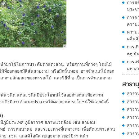
การสร
ประช
การช่
ความเ
ความเส
คลื่นส
การเกิ
๒๖ ธั
การสร
ี่นำมาใช้ในการประดับตกแต่งสวน หรือสถานที่ต่างๆ โดยไม้
มหาสม
ม้ที่ออกดอกมีสีสันสวยงาม หรือมีกลิ่นหอม อาจจำแนกไม้ดอก
จำแนกตามลักษณะของพรรณไม้ และวิธีที่ ๒ เป็นการจำแนกตาม
สารานุ
สาราน
ชนิด แต่ละชนิดมีประโยชน์ใช้สอยต่างกัน เพื่อความ
สาราน
ง จึงมีการจำแนกประเภทไม้ดอกตามประโยชน์ใช้สอยดังนี้
สาราน
t)
สาราน
มีภูมิประเทศ ภูมิอากาศ สภาพแวดล้อม เช่น สายลม
สาราน
พัทธ์ การคมนาคม และระยะทางที่เหมาะสม เพื่อตัดเฉพาะส่วน
สาราน
่าย เช่น แกลดิโอลัส เบญจมาศ เยอร์บีรา หน้า