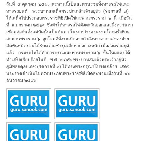
วันที่ ๕ ตุลาคม ๒๔๖๓ สะพานนี้เป็นสะพานรวมทั้งทางรถไฟและ
ทางรถยนต์ พระบาทสมเด็จพระปกเกล้าเจ้าอยู่หัว (รัชกาลที่ ๗)
ได้เสด็จไปประกอบพระราชพิธีเปิดใช้สะพานพระราม ๖ นี้ เมื่อวัน
ที่ ๑ มกราคม ๒๔๖๙ ซึ่งทำให้ทางรถไฟฝั่งตะวันออกและฝั่งตะวันตก
เชื่อมต่อกันตั้งแต่บัดนั้นเป็นต้นมา ในระหว่างสงครามโลกครั้งที่ ๒
สะพานพระราม ๖ ถูกโจมตีทิ้งระเบิดจากกำลังทางอากาศของฝ่าย
สัมพันธมิตรจนได้รับความชำรุดเสียหายอย่างหนัก เมื่อสงครามยุติ
แล้ว กรมรถไฟได้ทำการบูรณะสะพานพระราม ๖ ขึ้นใหม่และได้
ทำเสร็จเรียบร้อยในปี พ.ศ. ๒๔๙๖ พระบาทสมเด็จพระเจ้าอยู่หัว
ภูมิพลอดุลยเดช (รัชกาลที่ ๙) ได้ทรงพระกรุณาโปรดเกล้าฯ เสด็จ
พระราชดำเนินไปทรงประกอบพระราชพิธีเปิดสะพานเมื่อวันที่ ๑๒
ธันวาคม ๒๔๙๖