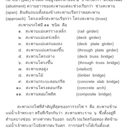
(abutment) ความยาวของสะพานแต่ละช่วงเรียกว่า ช่วงสะพาน
(span) ดินคันถนนทั้งสองข้างสะพานเรียกว่าคอสะพาน
(approach) โครงเหล็กสะพานเรียกว่า โครงสะพาน (truss)
สะพานรถไฟมี ๑๑ ชนิด คือ
๑. สะพานแม่แคร่รางเหล็ก (rail girder)
๒. สะพานแม่แคร่เหล็ก (deck girder)
๓. สะพานแม่แคร่แผงลง (deck plate girder)
๔. สะพานแม่แคร่แผงขึ้น (through plate girder)
๕. สะพานโครงล่าง (deck truss bridge)
๖. สะพานโครงขึ้น (through truss bridge)
๗. สะพานหอสูง (viaduct)
๘. สะพานไม้ (timber bridge)
๙. สะพานกระบะคอนกรีต (concrete slab bridge)
๑๐. สะพานโครงคอนกรีต (concrete arch)
๑๑. สะพานคอมโพสิต (composite bridge)
สะพานรถไฟที่สำคัญที่สุดของการรถไฟ ฯ คือ สะพานข้าม
แม่น้ำเจ้าพระยา หรือที่เรียกกันว่า สะพานพระราม ๖ ซึ่งตั้งอยู่ที่
ตำบลบางซ่อน ทางฟากตะวันออก ณบริเวณวัดสร้อยทอง ตัดข้าม
แม่น้ำเจ้าพระยาไปยังฟากตะวันตก การก่อสร้างได้เริ่มตั้งแต่