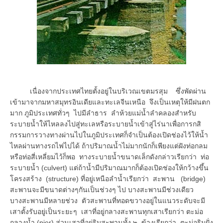
เนื่องจากประเทศไทยตั้งอยู่ในบริเวณเขตมรสุม ซึ่งพัดผ่าน
เข้ามาจากมหาสมุทรอินเดียและทะเลจีนเหนือ จึงเป็นเหตุให้มีฝนตก
มาก ภูมิประเทศทั่วๆ ไปมีลำธาร ลำห้วยแม่น้ำลำคลองสำหรับ
ระบายน้ำให้ไหลลงไปสู่ทะเลหรือระบายน้ำเข้าสู่ไร่นาเพื่อการกสิ
กรรมการวางทางผ่านไปในภูมิประเทศก็จำเป็นต้องเปิดช่องไว้ให้น้ำ
ไหลผ่านทางรถไฟไปได้ ถ้าปริมาณน้ำไม่มากนักก็เพียงแต่ฝังท่อกลม
หรือท่อสี่เหลี่ยมไว้ก็พอ ทางระบายน้ำขนาดเล็กดังกล่าวเรียกว่า ท่อ
ระบายน้ำ (culvert) แต่ถ้าน้ำมีปริมาณมากก็ต้องเปิดช่องให้กว้างขึ้น
โครงสร้าง (structure) ที่อยู่เหนือลำน้ำเรียกว่า สะพาน (bridge)
สะพานจะมีขนาดต่างๆกันเป็นช่วงๆ ไป บางสะพานมีช่วงเดียว
บางสะพานมีหลายช่วง ตัวสะพานที่ทอดขวางอยู่ในแนวระดับจะมี
เสาตั้งรับอยู่เป็นระยะๆ เสาที่อยู่กลางสะพานทุกเสาเรียกว่า ตะม่อ
กลางน้ำ (pier) ส่วนเสาที่อยู่ริมสะพานทั้ง ๒ ข้างเรียกว่า ตะม่อริมฝั่ง