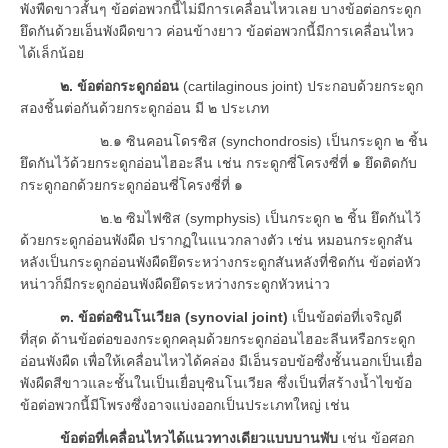
พังพืดขาวสั้นๆ ข้อต่อพวกนี้ไม่มีการเคลื่อนไหวเลย บางข้อต่อกระดูก
ยึดกันด้วยเอ็นพังผืดขาว ค่อนข้างยาว ข้อต่อพวกนี้มีการเคลื่อนไหว
ได้เล็กน้อย
๒. ข้อต่อกระดูกอ่อน
(cartilaginous joint) ประกอบด้วยกระดูก
สองชิ้นต่อกันด้วยกระดูกอ่อน มี ๒ ประเภท
๒.๑ ซินคอนโดรซิส (synchondrosis) เป็นกระดูก ๒ ชิ้น
ยึดกันไว้ด้วยกระดูกอ่อนไฮอะลีน เช่น กระดูกซี่โครงซี่ที่ ๑ ยึดติดกับ
กระดูกอกด้วยกระดูกอ่อนซี่โครงซี่ที่ ๑
๒.๒ ซิมไฟซิส (symphysis) เป็นกระดูก ๒ ชิ้น ยึดกันไว้
ด้วยกระดูกอ่อนพังผืด ปรากฏในแนวกลางตัว เช่น หมอนกระดูกสัน
หลังเป็นกระดูกอ่อนพังผืดยึดระหว่างกระดูกสันหลังที่ชิดกัน ข้อต่อหัว
หน่าวก็มีกระดูกอ่อนพังผืดยึดระหว่างกระดูกหัวหน่าว
๓. ข้อต่อซินโนเวียล (synovial joint)
เป็นข้อต่อที่เจริญดี
ที่สุด ด้านข้อต่อของกระดูกคลุมด้วยกระดูกอ่อนไฮอะลีนหรือกระดูก
อ่อนพังผืด เพื่อให้เคลื่อนไหวได้คล่อง มีเอ็นรอบข้อซึ่งชั้นนอกเป็นเยื่อ
พังผืดสีขาวและชั้นในเป็นเยื่อบุซินโนเวียล ซึ่งเป็นที่สร้างน้ำไขข้อ
ข้อต่อพวกนี้มีโพรงซึ่งอาจแบ่งออกเป็นประเภทใหญ่ เช่น
ข้อต่อที่เคลื่อนไหวได้แนวทางเดียวแบบบานพับ
เช่น ข้อศอก