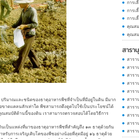
การเลี
การเลี
การเลี
คุณสม
คุณสม
สารานุ
สาราน
สาราน
สาราน
สาราน
สาราน
สาราน
าณและชนิดของธาตุอาหารพืชที่จำเป็นที่มีอยู่ในดิน มีมาก
ือขาดแคลนสักเท่าใด พืชสามารถดึงดูดไปใช้เป็นประโยชน์ได้
สาราน
ณสมบัติด้านนี้ของดิน เราสามารถตรวจสอบได้โดยวิธีการ
สาราน
สาราน
เป็นแหล่งที่มาของธาตุอาหารพืชที่สำคัญถึง ๑๓ ธาตุด้วยกัน
สาราน
ำหรับการเจริญเติบโตของพืชอย่างน้อยที่สุดมีอยู่ ๑๖ ธาตุด้วย