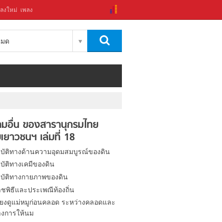
ลงใหม่
เพลง
งหมด
มอื่น ของสารานุกรมไทย
เยาวชนฯ เล่มที่ 18
บัติทางด้านความอุดมสมบูรณ์ของดิน
บัติทางเคมีของดิน
บัติทางกายภาพของดิน
ชพิธีและประเพณีท้องถิ่น
ี้ยงดูแม่หมูก่อนคลอด ระหว่างคลอดและ
างการให้นม