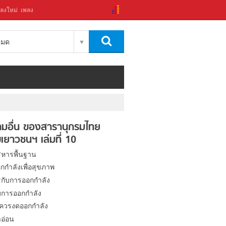
ลงใหม่
เพลง
งหมด
มอื่น ของสารานุกรมไทย
เยาวชนฯ เล่มที่ 10
ิหารพื้นฐาน
กกำลังเพื่อสุขภาพ
กับการออกกำลัง
ับการออกกำลัง
ไรควรงดออกกำลัง
อ่อน