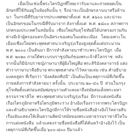
เมื่อเป็นเช่นนี้พระไตรปิฎกที่ไทยเรารับมาและถ่ายทอดเป็น
อักษรที่ใช้กันอยู่ในท้องถิ่นนั้น ๆ จึงน่าจะเป็นอักษรลานนาหรือล้าน
นา ในกรณีที่รับมาจากประเทศพม่าตั้งแต่ พ.ศ. ๑๖๐๐ และน่าจะ
เป็นอักษรขอมในกรณีที่รับมาจาก ลังกาตั้งแต่ พ.ศ. ๑๘๐๐ สภาพการ
ปกครองประเทศในสมัยนั้น เชียงใหม่กับสุโขทัยมิได้ปกครองรวมกัน
ต่างมีเจ้าผู้ครองนครเป็นอิสระของตนในแต่ละเมือง โดยเฉพาะใน
เมืองเชียงใหม่พระพุทธศาสนาเจริญรุ่งเรืองสูงสุดตั้งแต่ประมาณ
พ.ศ. ๒๐๐๐ เป็นต้นมา มีการทำสังคายนาชำระพระไตรปิฎก เมื่อ
พ.ศ. ๒๐๒๐ ภายใต้พระบรมราชูปถัมภ์ของพระเจ้าติโลกราช หลัง
จากนั้นก็มีนักปราชญ์ภาษาบาลีผู้ยิ่งใหญ่คือ พระสิริมังคลาจารย์ แต่ง
ตำราภาษาบาลีอธิบาย พระพุทธศาสนาไว้หลายเล่ม เช่น คำอธิบาย
มงคลสูตร ที่เรียกว่า "มังคลัตถทีปนี" เป็นต้นเป็นเหตุการณ์ที่เกิดขึ้น
ภายหลังการทำสังคายนา ครั้งนั้น ประมาณ ๒๐-๔๐ ปี ส่วนในกรุง
สุโขทัยตั้งแต่ก่อนสมัยพ่อขุนรามคำแหงมาถึงสมัยสมเด็จพระมหา
ธรรมราชาลิไท พระพุทธศาสนาเจริญรุ่งเรือง มีการแต่งหนังสือ
เรื่องไตรภูมิกถาหรือไตรภูมิพระร่วง อ้างอิงเรื่องราวจากพระไตรปิฎก
และคำอธิบายพระไตรปิฎกมีการให้รายชื่อหนังสืออ้างอิงไว้หลายสิบ
เรื่องอันแสดงให้เห็นความคิดนำสมัยของพระมหาธรรมราชาลิไทใน
การแต่งหนังสือ แล้วแสดงรายชื่อหนังสือที่ได้ค้นคว้าอ้างอิงไว้ เป็น
เหตุการณ์ที่เกิดขึ้นเมื่อ ๖๐๐-๘๐๐ ปีมาแล้ว