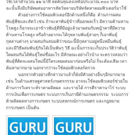
ใช้เวลาคำนวณ ๑๒ นาที ลดต้นทุนลงเหลือประมาณ ๓๐๐ บาท
ฉะนั้นจึงมีบริษัทผสมอาหารสัตว์หลายบริษัทจัดหาคอมพิวเตอร์มาใช้
ตัวอย่างการใช้คอมพิวเตอร์อีกด้านหนึ่งก็คือ ด้านการผสม
พันธุ์พืชและสัตว์ เช่น ถ้าจะหาพันธุ์ข้าวที่ออกผลเร็ว มีความต้านทาน
โรคสูง ก็อาจจะเอาข้าวพันธุ์ดีที่มีอยู่แล้วมาผสมกับหญ้าคาที่มีความ
ต้านทานโรคสูง หรือถ้าอยากจะได้กุหลาบพันธุ์สวยๆ ก็เอาพันธุ์
กุหลาบต่างๆ มาผสมกันสมมติว่าขณะนี้มีกุหลาบอยู่หนึ่งหมื่นพันธุ์
และมีวิธีผสมพันธุ์กันได้เป็นพันๆ วิธี ฉะนั้นการจะเก็บประวัติว่าพันธุ์
ใดผสมกันได้พันธุ์ใหม่ชื่ออะไร มีลักษณะอย่างไรบ้าง จะตรวจสอบว่า
พันธุ์ที่คิดจะผสมใหม่นี้มีใครเคยผสมมาก่อนหรือไม่ ก็จะต้องเสียเวลา
ค้นหามากมาย นอกจากว่าจะใช้คอมพิวเตอร์ตรวจ
นอกจากตัวอย่างที่กล่าวมาแล้วก็ยังมีตัวอย่างอื่นๆอีกมากมาย
เช่น ในด้านเศรษฐศาสตร์เกษตรกรรม อาจจะใช้คอมพิวเตอร์ช่วยใน
ด้านการวิเคราะห์ราคาผลิตผล และรายได้ การตีราคานาไร่ ระบบ
การเงินเพื่อการเกษตร ระบบการเก็บภาษีด้านเกษตรกรรม ระบบการ
ค้าผลิตผลทางการเกษตร ระบบสหกรณ์การเกษตร และกฎหมาย
การเกษตร เป็นต้น