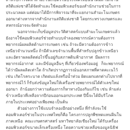
สถิติแห่งชาติได้จัดทำและใช้คอมพิวเตอร์ของสำนักงานช่วยในการ
ประมวลผล แต่ต่อมาได้มีการพิจารณาที่จะแยกงานสำมะโนเกษตร
ออกมาต่างหากจากสำนักงานสถิติแห่งชาติ โดยกระทรวงเกษตรและ
สหกรณ์อาจจะจัดทำเอง
นอกจากจะเก็บข้อมูลประวัติศาสตร์แบบสำมะโนเกษตรแล้ว
ยังอาจใช้คอมพิวเตอร์ช่วยทำแบบจำลองพยากรณ์ความต้องการ
พยากรณ์ผลผลิตด้านการเกษตร เช่น ถ้าจะมีความต้องการข้าว
เหนียวจำนวนหนึ่ง ถ้ามีตัวเลขจำนวนพื้นที่สำหรับปลูกข้าวเหนียว
และอัตราผลผลิตต่อไร่ขึ้นอยู่กับสภาพดินฟ้าอากาศ มีผลการ
พยากรณ์อากาศ และมีข้อมูลอื่นๆ ที่เกี่ยวข้องพร้อมอยู่ ก็จะพยากรณ์
ได้ว่ามีผลผลิตเท่าใด ถ้าเกิดปรากฏการณ์นอกสภาพที่คาดคะเนไว้
เช่น เกิดโรคระบาด เกิดฝนแล้งหรือน้ำท่วม ผิดแผกแตกต่างไปจากที่
พยากรณ์ไว้ ก็รับส่งข้อมูลใหม่ให้เครื่องช่วยพยากรณ์ได้ตัวเลขใหม่
ออกมา ถ้าน้อยกว่าความต้องการก็หาทางป้องกันแก้ไข เช่น ห้ามส่ง
ข้าวเหนียวที่เหลือจากปีก่อนออกนอกประเทศ ปีนี้จะได้มีบริโภค
ภายในประเทศอย่างเพียงพอ เป็นต้น
ตัวอย่างการใช้แบบจำลองอีกอย่างหนึ่ง ที่กำลังจะใช้
คอมพิวเตอร์ช่วยในประเทศไทยก็คือ โครงการปลูกพืชทดแทนฝิ่นใน
ภาคเหนือ คณะเกษตรศาสตร์ มหาวิทยาลัยเชียงใหม่ ได้รับเครื่อง
คอมพิวเตอร์ขนาดเล็กเครื่องหนึ่ง โดยความช่วยเหลือของมูลนิธิฟ