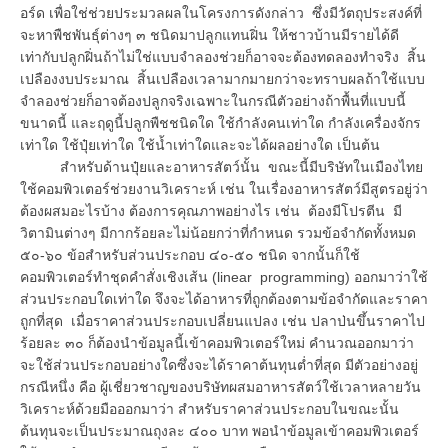
อร์ด เพื่อใช่ช่วยประมวลผลในโครงการดังกล่าว ซึ่งมีวัตถุประสงค์ที่
จะหาพืชพันธุ์ต่างๆ ๓ ชนิดมาปลูกแทนฝิ่น ให้ชาวบ้านมีรายได้ดี
เท่ากับปลูกฝิ่นถ้าไม่ใช่แบบจำลองช่วยก็อาจจะต้องทดลองทำจริง สิ้น
เปลืองงบประมาณ สิ้นเปลืองเวลามากมายกว่าจะทราบผลถ้าใช้แบบ
จำลองช่วยก็อาจต้องปลูกจริงเฉพาะในกรณีตัวอย่างถ้าพื้นที่แบบนี้
ขนาดนี้ และฤดูนี้ปลูกพืชชนิดใด ใช้กำลังคนเท่าใด กำลังเครื่องจักร
เท่าใด ใช้ปุ๋ยเท่าใด ใช้น้ำเท่าใดและจะได้ผลอย่างใด เป็นต้น
สำหรับด้านปุ๋ยและอาหารสัตว์นั้น ขณะนี้มีบริษัทในเมืองไทย
ใช้คอมพิวเตอร์ช่วยงานวิเคราะห์ เช่น ในเรื่องอาหารสัตว์มีสูตรอยู่ว่า
ต้องผสมอะไรบ้าง ต้องการคุณภาพอย่างไร เช่น ต้องมีโปรตีน มี
วิตามินต่างๆ มีกากร้อยละไม่น้อยกว่าที่กำหนด รวมข้อจำกัดทั้งหมด
๕๐-๖๐ ข้อสำหรับส่วนประกอบ ๔๐-๕๐ ชนิด จากนั้นก็ใช้
คอมพิวเตอร์ทำชุดคำสั่งเชิงเส้น (linear programming) ออกมาว่าใช้
ส่วนประกอบใดเท่าใด จึงจะได้อาหารที่ถูกต้องตามข้อจำกัดและราคา
ถูกที่สุด เมื่อราคาส่วนประกอบเปลี่ยนแปลง เช่น ปลาป่นขึ้นราคาไป
ร้อยละ ๓๐ ก็ต้องนำข้อมูลนี้เข้าคอมพิวเตอร์ใหม่ คำนวณออกมาว่า
จะใช้ส่วนประกอบอย่างใดซึ่งจะได้ราคาต้นทุนต่ำที่สุด มีตัวอย่างอยู่
กรณีหนึ่ง คือ ผู้เชี่ยวชาญของบริษัทผสมอาหารสัตว์ใช้เวลาหลายวัน
วิเคราะห์ด้วยมือออกมาว่า สำหรับราคาส่วนประกอบในขณะนั้น
ต้นทุนจะเป็นประมาณถุงละ ๔๐๐ บาท พอนำข้อมูลเข้าคอมพิวเตอร์