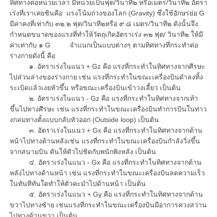
ทิศทางต่อหน่วยเวลา มีหน่วยเป็นฟุต/วินาที๒ หรือเมตร/วินาที๒ อัตรา
เร่งที่เราเคยชินคือ แรงโน้มถ่วงของโลก (Gravity) ซึ่งใช้อักษรย่อ G
มีค่าคงที่เท่ากับ ๓๒.๒ ฟุต/วินาที๒หรือ ๙.๘ เมตร/วินาที๒ ดังนั้นจึง
กำหนดขนาดของแรงที่ทำให้วัตถุเกิดอัตราเร่ง ๓๒ ฟุต/ วินาที๒ ให้มี
ค่าเท่ากับ ๑ G จำแนกเป็นแบบต่างๆ ตามทิศทางที่กระทำต่อ
ร่างกายดังนี้ คือ
๑. อัตราเร่งในแนว + Gz คือ แรงที่กระทำในทิศทางจากศีรษะ
ไปส่วนล่างของร่างกาย เช่น แรงที่กระทำในขณะเครื่องบินดำลงทิ้ง
ระเบิดแล้วเงยหัวขึ้น หรือขณะเครื่องบินเข้าวงเลี้ยว เป็นต้น
๒. อัตราเร่งในแนว - Gz คือ แรงที่กระทำในทิศทางจากเท้า
ขึ้นไปทางศีรษะ เช่น แรงที่กระทำในขณะเครื่องบินทำการบินในท่าว
งกลมทางตั้งแบบกลับหัวออก (Outside loop) เป็นต้น
๓. อัตราเร่งในแนว + Gx คือ แรงที่กระทำในทิศทางจากด้าน
หน้าไปทางด้านหลังเช่น แรงที่กระทำในขณะเครื่องบินกำลังวิ่งขึ้น
จากสนามบิน ดันให้ตัวไปชิดกับพนักพิงหลัง เป็นต้น
๔. อัตราเร่งในแนว - Gx คือ แรงที่กระทำในทิศทางจากด้าน
หลังไปทางด้านหน้า เช่น แรงที่กระทำในขณะเครื่องบินลดความเร็ว
ในทันทีทันใดทำให้ตัวคะมำไปด้านหน้า เป็นต้น
๕. อัตราเร่งในแนว + Gy คือ แรงที่กระทำในทิศทางจากด้าน
ขวาไปทางซ้าย เช่นแรงที่กระทำในขณะเครื่องบินมีอาการควงสว่าน
ไปทางด้านขวา เป็นต้น