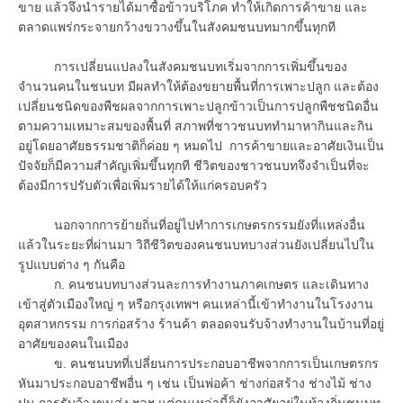
ขาย แล้วจึงนำรายได้มาซื้อข้าวบริโภค ทำให้เกิดการค้าขาย และ
ตลาดแพร่กระจายกว้างขวางขึ้นในสังคมชนบทมากขึ้นทุกที
การเปลี่ยนแปลงในสังคมชนบทเริ่มจากการเพิ่มขึ้นของ
จำนวนคนในชนบท มีผลทำให้ต้องขยายพื้นที่การเพาะปลูก และต้อง
เปลี่ยนชนิดของพืชผลจากการเพาะปลูกข้าวเป็นการปลูกพืชชนิดอื่น
ตามความเหมาะสมของพื้นที่ สภาพที่ชาวชนบททำมาหากินและกิน
อยู่โดยอาศัยธรรมชาติก็ค่อย ๆ หมดไป การค้าขายและอาศัยเงินเป็น
ปัจจัยก็มีความสำคัญเพิ่มขึ้นทุกที ชีวิตของชาวชนบทจึงจำเป็นที่จะ
ต้องมีการปรับตัวเพื่อเพิ่มรายได้ให้แก่ครอบครัว
นอกจากการย้ายถิ่นที่อยู่ไปทำการเกษตรกรรมยังที่แหล่งอื่น
แล้วในระยะที่ผ่านมา วิถีชีวิตของคนชนบทบางส่วนยังเปลี่ยนไปใน
รูปแบบต่าง ๆ กันคือ
ก. คนชนบทบางส่วนละการทำงานภาคเกษตร และเดินทาง
เข้าสู่ตัวเมืองใหญ่ ๆ หรือกรุงเทพฯ คนเหล่านี้เข้าทำงานในโรงงาน
อุตสาหกรรม การก่อสร้าง ร้านค้า ตลอดจนรับจ้างทำงานในบ้านที่อยู่
อาศัยของคนในเมือง
ข. คนชนบทที่เปลี่ยนการประกอบอาชีพจากการเป็นเกษตรกร
หันมาประกอบอาชีพอื่น ๆ เช่น เป็นพ่อค้า ช่างก่อสร้าง ช่างไม้ ช่าง
ปูน การรับจ้างขนส่ง ฯลฯ แต่คนเหล่านี้ก็ยังอาศัยอยู่ในท้องถิ่นชนบท