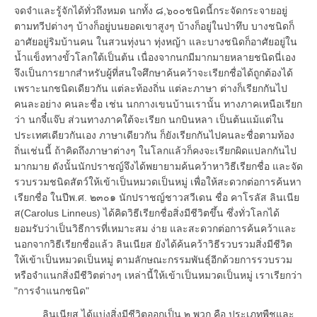
จดจำและรู้จักได้ทั่วถึงหมด นกทั้ง ๘,๖๐๐ชนิดนี้กระจัดกระจายอยู่
ตามทวีปต่างๆ บ้างก็อยู่บนยอดเขาสูงๆ บ้างก็อยู่ในป่าทึบ บางชนิดก็
อาศัยอยู่ริมบ้านคน ในสวนทุ่งนา ทุ่งหญ้า และบางชนิดก็อาศัยอยู่ใน
น้ำแข็งทางขั้วโลกใต้เป็นต้น เนื่องจากนกมีมากมายหลายชนิดนี่เอง
จึงเป็นการยากสำหรับผู้ที่สนใจศึกษาค้นคว้าจะเรียกชื่อได้ถูกต้องได้
เพราะนกชนิดเดียวกัน แต่ละท้องถิ่น แต่ละภาษา ต่างก็เรียกกันไป
คนละอย่าง คนละชื่อ เช่น นกกางเขนบ้านเรานั้น ทางภาคเหนือเรียก
ว่า นกจี๋แจ๊บ ส่วนทางภาคใต้จะเรียก นกบินหลา เป็นต้นแม้แต่ใน
ประเทศเดียวกันเอง ภาษาเดียวกัน ก็ยังเรียกกันไปคนละชื่อตามท้อง
ถิ่นเช่นนี้ ถ้าคิดถึงภาษาต่างๆ ในโลกแล้วก็คงจะเรียกผิดแปลกกันไป
มากมาย ดังนั้นนักปราชญ์จึงได้พยายามค้นคว้าหาวิธีเรียกชื่อ และจัด
รวบรวมชนิดสัตว์ให้เข้าเป็นหมวดเป็นหมู่ เพื่อให้สะดวกต่อการค้นหา
เรียกชื่อ ในปีพ.ศ. ๒๓๐๑ นักปราชญ์ชาวสวีเดน ชื่อ คาโรลัส ลินเนีย
ส(Carolus Linneus) ได้คิดวิธีเรียกชื่อสิ่งมีชีวิตขึ้น ซึ่งทั่วโลกได้
ยอมรับว่าเป็นวิธีการที่เหมาะสม ง่าย และสะดวกต่อการค้นคว้าและ
นอกจากวิธีเรียกชื่อแล้ว ลินเนียส ยังได้ค้นคว้าวิธีรวบรวมสิ่งมีชีวิต
ให้เข้าเป็นหมวดเป็นหมู่ ตามลักษณะกรรมพันธุ์อีกด้วยการรวบรวม
หรือจำแนกสิ่งมีชีวิตต่างๆ เหล่านี้ให้เข้าเป็นหมวดเป็นหมู่ เราเรียกว่า
"การจำแนกชนิด"
ลินเนียส ได้แบ่งสิ่งมีชีวิตออกเป็น ๒ พวก คือ ประเภทพืชและ