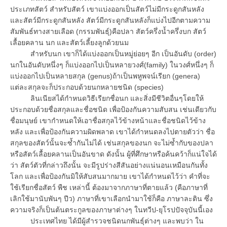
ประเภทสัตว์ สำหรับสัตว์ เขาแบ่งออกเป็นสัตว์ไม่มีกระดูกสันหลัง
และสัตว์มีกระดูกสันหลัง สัตว์มีกระดูกสันหลังก็แบ่งไปอีกตามความ
สัมพันธ์ทางสายเลือด (กรรมพันธุ์)คือปลา สัตว์ครึ่งน้ำครึ่งบก สัตว์
เลื้อยคลาน นก และสัตว์เลี้ยงลูกด้วยนม
สำหรับนก เขาก็ได้แบ่งออกเป็นหมู่ย่อยๆ อีก เป็นอันดับ (order)
นกในอันดับหนึ่งๆ ก็แบ่งออกไปเป็นหลายวงศ์(family) ในวงศ์หนึ่งๆ ก็
แบ่งออกไปเป็นหลายสกุล (genus)ถ้าเป็นพหูพจน์เรียก (genera)
แต่ละสกุลจะก็ประกอบด้วยนกหลายชนิด (species)
ลินเนียสได้กำหนดวิธีเรียกชื่อนก และสิ่งมีชีวิตอื่นๆโดยให้
ประกอบด้วยชื่อสกุลและชื่อชนิด เพื่อป้องกันความสับสน เช่นเดียวกับ
ชื่อมนุษย์ เขากำหนดให้เอาชื่อสกุลไว้ข้างหน้าและชื่อชนิดไว้ข้าง
หลัง และเพื่อป้องกันความผิดพลาด เขาได้กำหนดลงไปตายตัวว่า ชื่อ
สกุลของสัตว์นั้นจะซ้ำกันไม่ได้ เช่นสกุลของนก จะไม่ซ้ำกับของปลา
หรือสัตว์เลื้อยคลานเป็นอันขาด ดังนั้น ผู้ที่ศึกษาหรือค้นคว้าก็แน่ใจได้
ว่า สัตว์ตัวที่กล่าวถึงนั้น จะมีรูปร่างสีสันอย่างแน่นอนเหมือนกันทั้ง
โลก และเพื่อป้องกันมิให้สับสนมากมาย เขาได้กำหนดไว้ว่า คำที่จะ
ใช้เรียกชื่อสัตว์ พืช เหล่านี้ ต้องมาจากภาษาที่ตายแล้ว (คือภาษาที่
เลิกใช้มานับพันๆ ปีว) ภาษาที่เขาเลือกนำมาใช้ก็คือ ภาษาละติน ซึ่ง
ความจริงก็เป็นต้นตระกูลของภาษาต่างๆ ในทวีป-ยุโรปปัจจุบันนี้เอง
ประเทศไทย ได้มีผู้สำรวจชนิดนกพันธุ์ต่างๆ และพบว่า ใน