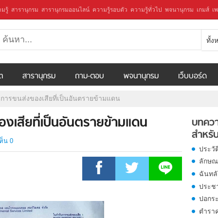
มรู้
สารานุกรม
สารานุกรมออนไลน์
ความรู้รอบตัว
ความรู้ทั่วไป
พจนานุกรม
เกมส์
เพ
ทั้
ีต
สารานุกรม
ถาม-ตอบ
พจนานุกรม
เว็บบอร์ด
การขนส่งของเสียที่เป็นอันตรายข้ามแดน
เสียที่เป็นอันตรายข้ามแดน
บทควา
สำหรับ
ห็น 0
ประวั
ลักษณ
ฉันทล
ประช
ปอกระ
ตำรา