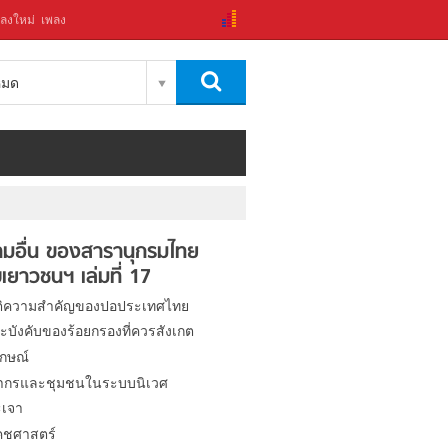
ลงใหม่
เพลง
งหมด
มอื่น ของสารานุกรมไทย
เยาวชนฯ เล่มที่ 17
ติความสำคัญของปอประเทศไทย
ะบังคับของร้อยกรองที่ควรสังเกต
ักษณ์
ากรและชุมชนในระบบนิเวศ
เจา
คชศาสตร์