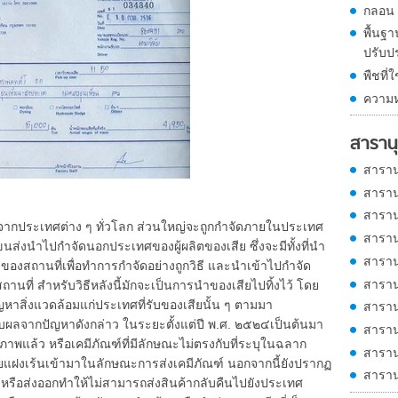
กลอน
พื้นฐา
ปรับปรุ
พืชที่
ความห
สารานุ
สาราน
สาราน
สาราน
จากประเทศต่าง ๆ ทั่วโลก ส่วนใหญ่จะถูกกำจัดภายในประเทศ
สาราน
ขนส่งนำไปกำจัดนอกประเทศของผู้ผลิตของเสีย ซึ่งจะมีทั้งที่นำ
สาราน
องสถานที่เพื่อทำการกำจัดอย่างถูกวิธี และนำเข้าไปกำจัด
สาราน
ที่ สำหรับวิธีหลังนี้มักจะเป็นการนำของเสียไปทิ้งไว้ โดย
ปัญหาสิ่งแวดล้อมแก่ประเทศที่รับของเสียนั้น ๆ ตามมา
สาราน
ลจากปัญหาดังกล่าว ในระยะตั้งแต่ปี พ.ศ. ๒๕๒๔เป็นต้นมา
สาราน
คุณภาพแล้ว หรือเคมีภัณฑ์ที่มีลักษณะไม่ตรงกับที่ระบุในฉลาก
สาราน
ียแฝงเร้นเข้ามาในลักษณะการส่งเคมีภัณฑ์ นอกจากนี้ยังปรากฏ
สาราน
้าหรือส่งออกทำให้ไม่สามารถส่งสินค้ากลับคืนไปยังประเทศ