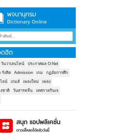
พจนานุกรม
Dictionary Online
ดฮิต
 วันวาเลนไทน์
ประกาศผล O-Net
ว รังสิต
Admission
เกม
กฏอัยการศึก
นไลน์
เกมส์
เพลงใหม่
เพลง
่งชาติ
วันสารทจีน
เทศกาลกินเจ
สนุก แอปพลิเคชั่น
ดาวน์โหลดได้แล้ววันนี้