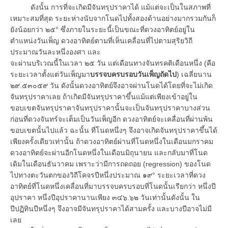
ดังนั้น การที่จะเกิดมีจันทรุปราคาได้ แม้แต่จะเป็นในสภาพที่
เหมาะสมที่สุด ระยะห่างนับจากโนดไปทั้งสองด้านอย่างมากรวมกันก็
ยังน้อยกว่า ๒๕° ซึ่งภายในระยะนี้เป็นขณะที่ดวงอาทิตย์อยู่ใน
ตำแหน่งวันเพ็ญ ดวงอาทิตย์ตามที่เห็นเคลื่อนที่ไปตามสุริยวิถี
ประมาณวันละหนึ่งองศา และ
จะผ่านบริเวณนี้ในเวลา ๒๕ วัน แต่เดือนทางจันทรคติเดือนหนึ่ง (คือ
ระยะเวลาตั้งแต่วันเพ็ญมา
บรรจบครบรอบวันเพ็ญถัดไป
) เฉลี่ยนาน
๒๙.๕๓๐๕๙ วัน ดังนั้นดวงอาทิตย์จึงอาจผ่านโนดได้โดยที่จะไม่เกิด
จันทรุปราคาเลย ถ้าเกิดมีจันทรุปราคาขึ้นแม้แต่เพียงเข้าอยู่ใน
ขอบเขตจันทรุปราคาจันทรุปราคานั้นจะเป็นจันทรุปราคาบางส่วน
ก่อนที่ดวงจันทร์จะเต็มเป็นวันเพ็ญอีก ดวงอาทิตย์จะเคลื่อนที่ผ่านพ้น
ขอบเขตนั้นไปแล้ว ฉะนั้น ที่โนดหนึ่งๆ จึงอาจเกิดจันทรุปราคาขึ้นได้
เพียงครั้งเดียวเท่านั้น ถ้าดวงอาทิตย์ผ่านที่โนดหนึ่งในเดือนมกราคม
ดวงอาทิตย์จะผ่านอีกโนดหนึ่งในเดือนมิถุนายน และกลับมาที่โนด
เดิมในเดือนธันวาคม เพราะว่ามีการถดถอย (regression) ของโนด
ไปทางตะวันตกของวิถีโคจรปีหนึ่งประมาณ ๑๙° ระยะเวลาที่ดวง
อาทิตย์ที่โนดหนึ่งเคลื่อนที่มาบรรจบครบรอบที่โนดนั้นเรียกว่า หนึ่งปี
อุปราคา หนึ่งปีอุปราคานานเพียง ๓๔๖.๖๒ วันเท่านั้นดังนั้น ใน
ปีปฏิทินปีหนึ่งๆ จึงอาจมีจันทรุปราคาได้สามครั้ง และบางปีอาจไม่มี
เลย