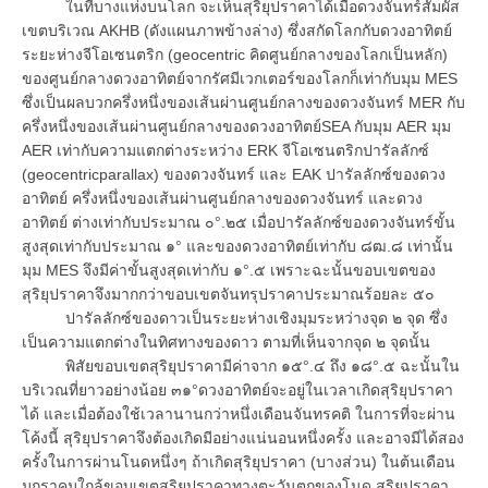
ในที่บางแห่งบนโลก จะเห็นสุริยุปราคาได้เมื่อดวงจันทร์สัมผัส
เขตบริเวณ AKHB (ดังแผนภาพข้างล่าง) ซึ่งสกัดโลกกับดวงอาทิตย์
ระยะห่างจีโอเซนตริก (geocentric คิดศูนย์กลางของโลกเป็นหลัก)
ของศูนย์กลางดวงอาทิตย์จากรัศมีเวกเตอร์ของโลกก็เท่ากับมุม MES
ซึ่งเป็นผลบวกครึ่งหนึ่งของเส้นผ่านศูนย์กลางของดวงจันทร์ MER กับ
ครึ่งหนึ่งของเส้นผ่านศูนย์กลางของดวงอาทิตย์SEA กับมุม AER มุม
AER เท่ากับความแตกต่างระหว่าง ERK จีโอเซนตริกปารัลลักซ์
(geocentricparallax) ของดวงจันทร์ และ EAK ปารัลลักซ์ของดวง
อาทิตย์ ครึ่งหนึ่งของเส้นผ่านศูนย์กลางของดวงจันทร์ และดวง
อาทิตย์ ต่างเท่ากับประมาณ ๐°.๒๕ เมื่อปารัลลักซ์ของดวงจันทร์ขั้น
สูงสุดเท่ากับประมาณ ๑° และของดวงอาทิตย์เท่ากับ ๘ฒ.๘ เท่านั้น
มุม MES จึงมีค่าขั้นสูงสุดเท่ากับ ๑°.๕ เพราะฉะนั้นขอบเขตของ
สุริยุปราคาจึงมากกว่าขอบเขตจันทรุปราคาประมาณร้อยละ ๕๐
ปารัลลักซ์ของดาวเป็นระยะห่างเชิงมุมระหว่างจุด ๒ จุด ซึ่ง
เป็นความแตกต่างในทิศทางของดาว ตามที่เห็นจากจุด ๒ จุดนั้น
พิสัยขอบเขตสุริยุปราคามีค่าจาก ๑๕°.๔ ถึง ๑๘°.๕ ฉะนั้นใน
บริเวณที่ยาวอย่างน้อย ๓๑°ดวงอาทิตย์จะอยู่ในเวลาเกิดสุริยุปราคา
ได้ และเมื่อต้องใช้เวลานานกว่าหนึ่งเดือนจันทรคติ ในการที่จะผ่าน
โค้งนี้ สุริยุปราคาจึงต้องเกิดมีอย่างแน่นอนหนึ่งครั้ง และอาจมีได้สอง
ครั้งในการผ่านโนดหนึ่งๆ ถ้าเกิดสุริยุปราคา (บางส่วน) ในต้นเดือน
มกราคมใกล้ขอบเขตสุริยุปราคาทางตะวันตกของโนด สุริยุปราคา