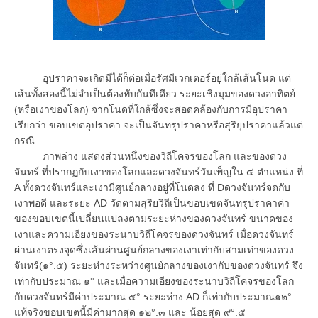
อุปราคาจะเกิดมีได้ก็ต่อเมื่อรัศมีเวกเตอร์อยู่ใกล้เส้นโนด แต่
เส้นทั้งสองนี้ไม่จำเป็นต้องทับกันทีเดียว ระยะเชิงมุมของดวงอาทิตย์
(หรือเงาของโลก) จากโนดที่ใกล้ซึ่งจะสอดคล้องกับการมีอุปราคา
เรียกว่า ขอบเขตอุปราคา จะเป็นจันทรุปราคาหรือสุริยุปราคาแล้วแต่
กรณี
ภาพล่าง แสดงส่วนหนึ่งของวิถีโคจรของโลก และของดวง
จันทร์ ที่ปรากฏกับเงาของโลกและดวงจันทร์วันเพ็ญใน ๔ ตำแหน่ง ที่
A ทั้งดวงจันทร์และเงามีศูนย์กลางอยู่ที่โนดลง ที่ Dดวงจันทร์จดกับ
เงาพอดี และระยะ AD วัดตามสุริยวิถีเป็นขอบเขตจันทรุปราคาค่า
ของขอบเขตนี้เปลี่ยนแปลงตามระยะห่างของดวงจันทร์ ขนาดของ
เงาและความเอียงของระนาบวิถีโคจรของดวงจันทร์ เมื่อดวงจันทร์
ผ่านเงาตรงจุดซึ่งเส้นผ่านศูนย์กลางของเงาเท่ากับสามเท่าของดวง
จันทร์(๑°.๕) ระยะห่างระหว่างศูนย์กลางของเงากับของดวงจันทร์ จึง
เท่ากับประมาณ ๑° และเมื่อความเอียงของระนาบวิถีโคจรของโลก
กับดวงจันทร์มีค่าประมาณ ๕° ระยะห่าง AD ก็เท่ากับประมาณ๑๒°
แท้จริงขอบเขตนี้มีค่ามากสุด ๑๒°.๓ และ น้อยสุด ๙°.๕