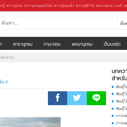
มรู้
สารานุกรม
สารานุกรมออนไลน์
ความรู้รอบตัว
ความรู้ทั่วไป
พจนานุกรม
เกมส์
เพ
ทั้
ีต
สารานุกรม
ถาม-ตอบ
พจนานุกรม
เว็บบอร์ด
นผังสวน
บทควา
สำหรับ
ห็น 0
พันธุ์
พันธุ์
พันธุ์ไ
พันธุ์
การเพ
การเพ