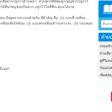
ตี้ยควรปลูกไว้ด้านหน้า ส่วนพวกที่มีพุ่มสูงใหญ่ควรปลูกไว้
ลไม้ที่นกหนูชอบกินควร ปลูกไว้ในที่ที่จะดุแลได้ง่าย
ล มีอยู่หลายระบบด้วยกัน ที่สำคัญ คือ (ก) แบบสี่-เหลี่ยม
สี่เหลี่ยมจัตุรัสซ้อน (ง) แบบหกเหลี่ยมด้านเท่าและ (จ) แบบคอน
คำยอ
กลอนรัก
บ้านเดี่ย
ดูทีวีออ
วันแม่แห
ี่เลย!!
เช็คพัสดุ