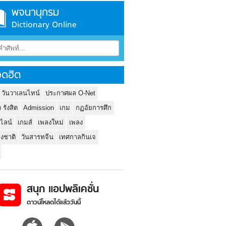
พจนานุกรม
Dictionary Online
ดฮิต
 วันวาเลนไทน์
ประกาศผล O-Net
ว รังสิต
Admission
เกม
กฏอัยการศึก
นไลน์
เกมส์
เพลงใหม่
เพลง
่งชาติ
วันสารทจีน
เทศกาลกินเจ
สนุก แอปพลิเคชั่น
ดาวน์โหลดได้แล้ววันนี้