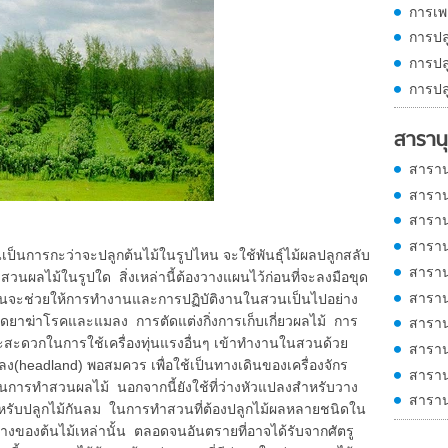
การเพ
การปล
การปล
การปล
สารานุ
สาราน
สาราน
สาราน
สาราน
็นการกะว่าจะปลูกต้นไม้ในรูปไหน จะใช้พันธุ์ไม้ผลปลูกสลับ
สาราน
วนผลไม้ในรูปใด สิ่งเหล่านี้ต้องวางแผนไว้ก่อนที่จะลงมือขุด
สาราน
นั้นจะช่วยให้การทำงานและการปฏิบัติงานในสวนเป็นไปอย่าง
าฆ่าโรคและแมลง การตัดแต่งกิ่งการเก็บเกี่ยวผลไม้ การ
สาราน
ะดวกในการใช้เครื่องทุ่นแรงอื่นๆ เข้าทำงานในสวนด้วย
สาราน
headland) พอสมควร เพื่อใช้เป็นทางเดินของเครื่องจักร
สาราน
้ในการทำสวนผลไม้ นอกจากนี้ยังใช้ที่ว่างหัวแปลงสำหรับวาง
สาราน
ำหรับปลูกไม้กันลม ในการทำสวนที่ต้องปลูกไม้ผลหลายชนิดใน
างของต้นไม้เหล่านั้น ตลอดจนอันตรายที่อาจได้รับจากศัตรู