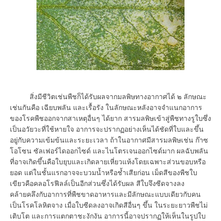
สิ่งมีชีวิตเช่นพืชก็ได้รับผลจากมลพิษทางอากาศได้ ๒ ลักษณะ
เช่นกันคือ เฉียบพลัน และเรื้อรัง ในลักษณะหลังอาจจำแนกอาการ
ของโรคพืชออกจากสาเหตุอื่นๆ ได้ยาก สารมลพิษเข้าสู่พืชทางรูใบซึ่ง
เป็นอวัยวะที่ใช้หายใจ อาการจะปรากฏอย่างเห็นได้ชัดที่ใบและขึ้น
อยู่กับความเข้มข้นและระยะเวลา ถ้าในอากาศมีสารมลพิษเช่น ก๊าซ
โอโซน ซัลเฟอร์ไดออกไซด์ และไนโตรเจนออกไซด์มาก ผลฉับพลัน
ที่อาจเกิดขึ้นคือใบยุบและเกิดลายเหี่ยวแห้งโดยเฉพาะส่วนขอบหรือ
ยอด แต่ในชั้นแรกอาจจะบวมน้ำหรือช้ำเสียก่อน เม็ดสีของพืชใบ
เขียวคือคลอโรฟีลล์เป็นอีกส่วนซึ่งได้รับผล สีใบจึงซีดจางลง
คล้ายคลึงกับอาการที่พืชขาดอาหารและมีลักษณะแบบเดียวกับคน
เป็นโรคโลหิตจาง เมื่อใบซีดลงอาจเกิดสีอื่นๆ ขึ้น ในระยะยาวพืชไม่
เติบโต และการแตกตาชะงักงัน อาการนี้อาจปรากฏให้เห็นในรูปใบ