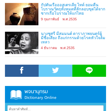
กัปตันเรือออสเตรเลีย ไทด์ ยอมคืน
โบราณวัตถุทั้งหมดที่ลักลอบขุดได้จาก
ซากเรือโบราณให้แก่ไทย
9 กุมภาพันธ์
พ.ศ.2535
นางชูศรี มีสมมนต์ ดาราภาพยนตร์ผู้
มีชื่อเสียง ถึงแก่กรรมด้วยโรคหัวใจล้ม
เหลว
4 ธันวาคม
พ.ศ.2535
พจนานุกรม
Dictionary Online