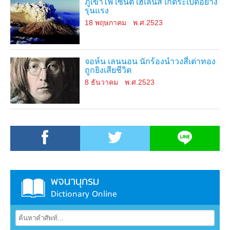
ภูเขาไฟ เซนต์ เฮเลนส์ เกิดระเบิดอย่าง
รุนแรง
18 พฤษภาคม
พ.ศ.2523
จอห์น เลนนอน นักร้องนำวงสี่เต่าทอง
ถูกยิงเสียชีวิต
8 ธันวาคม
พ.ศ.2523
พจนานุกรม
Dictionary Online