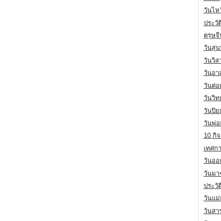
วันไห
ประวัต
ตรุษจ
วันสุน
วันวิ
วันอา
วันต่
วันวิ
วันปิ
วันพ่
10 กิจ
เทศกา
วันออก
วันมา
ประวั
วันแม
วันสา