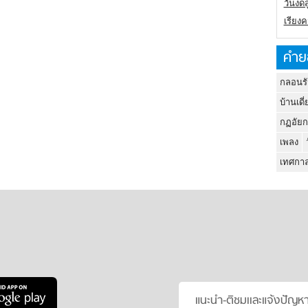
วันงดส
เรียง
คำย
กลอนรั
บ้านเดี่
กฏอัยก
เพลง
เทศกาล
แนะนำ-ติชมเเละแจ้งปัญห