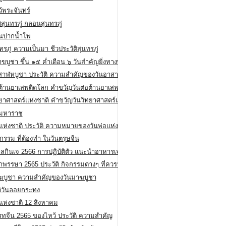
ว้พระจันทร์
ิสุนทรภู่ กลอนสุนทรภู่
ีนปากน้ำโพ
ทรภู่ ความเป็นมา ชีวประวัติสุนทรภู่
สาขบูชา ขึ้น ๑๕ ค่ำเดือน ๖ วันสำคัญยิ่งทางพระพุทธศาสนา
สาฬหบูชา ประวัติ ความสําคัญของวันอาสาฬหบูชา
อต้านยาเสพติดโลก คำขวัญวันต่อต้านยาเสพติดสากล
ทยาศาสตร์แห่งชาติ คำขวัญวันวิทยาศาสตร์แห่งชาติ
ยมหาราช
อแห่งชาติ ประวัติ ความหมายของวันพ่อแห่งชาติ
กรรม ที่ต้องทำ ในวันตรุษจีน
ลกินเจ 2566 การปฏิบัติตัว แนะนำอาหารเจ
พรรษา 2565 ประวัติ กิจกรรมต่างๆ ที่ควรปฏิบัติ
ฆบูชา ความสำคัญของวันมาฆบูชา
ติวันลอยกระทง
่แห่งชาติ 12 สิงหาคม
รทจีน 2565 ของไหว้ ประวัติ ความสำคัญ