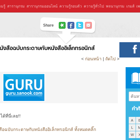
มรู้
สารานุกรม
สารานุกรมออนไลน์
ความรู้รอบตัว
ความรู้ทั่วไป
พจนานุกรม
เกมส์
เพ
Share
นังสือฉบับกระดาษกับหนังสืออิเล็กทรอนิกส์
<
ก่อนหน้า
|
ถัดไป
>
คำศ
ที่นี่เลย!!
A
L
ือฉบับกระดาษกับหนังสืออิเล็กทรอนิกส์ ทั้งหมดคลิ๊ก
W