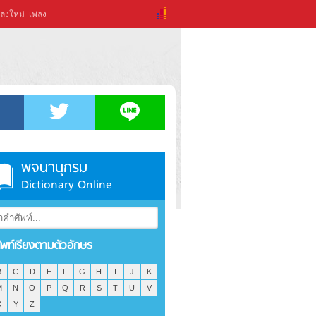
ลงใหม่
เพลง
พจนานุกรม
Dictionary Online
ัพท์เรียงตามตัวอักษร
B
C
D
E
F
G
H
I
J
K
M
N
O
P
Q
R
S
T
U
V
X
Y
Z