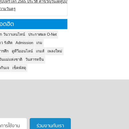
ูบบุหรี่โลก 2565 ประวัติ คำขวัญวันงดสูบบุหรี่โลก
ความวันครู
อดฮิต
ก วันวาเลนไทน์
ประกาศผล O-Net
ยว รังสิต
Admission
เกม
ารศึก
ดูทีวีออนไลน์
เกมส์
เพลงใหม่
วันแม่แห่งชาติ
วันสารทจีน
กินเจ
เช็คพัสดุ
าการใช้งาน
ร่วมงานกับเรา