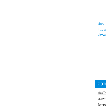
ที่มา :
http:
sk=wa
ความ
ประโย
ของขว
นิราศ