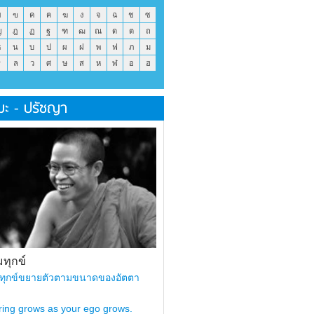
ข
ฃ
ค
ฅ
ฆ
ง
จ
ฉ
ช
ซ
ญ
ฎ
ฏ
ฐ
ฑ
ฒ
ณ
ด
ต
ถ
ธ
น
บ
ป
ผ
ฝ
พ
ฟ
ภ
ม
ร
ล
ว
ศ
ษ
ส
ห
ฬ
อ
ฮ
มะ - ปรัชญา
ทุกข์
ทุกข์ขยายตัวตามขนาดของอัตตา
ring grows as your ego grows.