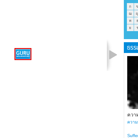
ก
ฌ
ท
ย
ธรร
รูปที่ 1 จาก 1
ความ
ความ
Suffe