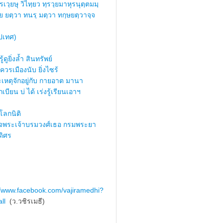
รเวฺยษุ วิไทฺยว ทฺรวฺยมาหุรนุตฺตมมฺ
ย ยตฺวา ทนรฺ มตฺวา ทกฺษยตฺวาจฺจ
ปเทศ)
้ดูยิ่งล้ำ สินทรัพย์
ควรเมืองนับ ยิ่งไซร้
เหตุจักอยู่กับ กายอาต มานา
เบียน บ่ ได้ เร่งรู้เรียนเอาฯ
ลกนิติ
็จพระเจ้าบรมวงศ์เธอ กรมพระยา
ดิศร
//www.facebook.com/vajiramedhi?
ll
(ว.วชิรเมธี)