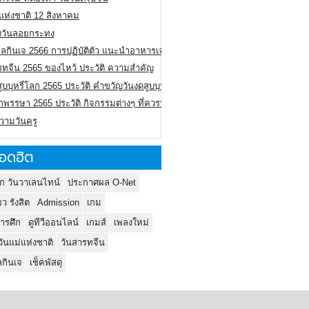
่แห่งชาติ 12 สิงหาคม
ติวันลอยกระทง
ลกินเจ 2566 การปฏิบัติตัว แนะนำอาหารเจ
รทจีน 2565 ของไหว้ ประวัติ ความสำคัญ
ูบบุหรี่โลก 2565 ประวัติ คำขวัญวันงดสูบบุหรี่โลก
พรรษา 2565 ประวัติ กิจกรรมต่างๆ ที่ควรปฏิบัติ
ความวันครู
อดฮิต
ก วันวาเลนไทน์
ประกาศผล O-Net
ยว รังสิต
Admission
เกม
ารศึก
ดูทีวีออนไลน์
เกมส์
เพลงใหม่
วันแม่แห่งชาติ
วันสารทจีน
กินเจ
เช็คพัสดุ