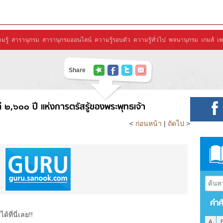
มรู้
สารานุกรม
สารานุกรมออนไลน์
ความรู้รอบตัว
ความรู้ทั่วไป
พจนานุกรม
เกมส์
เพ
Share
๒,๖๐๐ ปี แห่งการตรัสรู้ของพระพุทธเจ้า
<
ก่อนหน้า
|
ถัดไป
>
คำศ
ที่นี่เลย!!
A