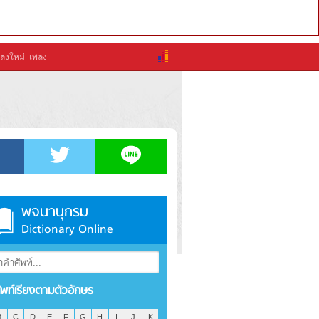
ลงใหม่
เพลง
พจนานุกรม
Dictionary Online
ัพท์เรียงตามตัวอักษร
B
C
D
E
F
G
H
I
J
K