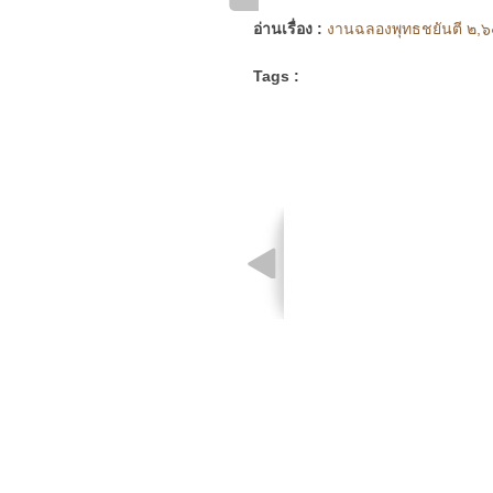
อ่านเรื่อง :
งานฉลองพุทธชยันตี ๒,๖๐๐
Tags :