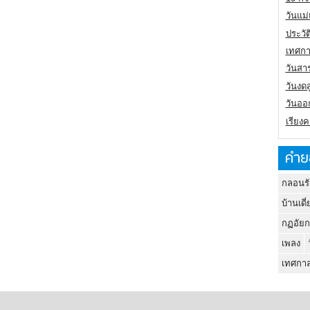
วันแม
ประวั
เทศกา
วันสา
วันงดส
วันออก
เรียง
คำย
กลอนรั
บ้านเดี่
กฏอัยก
เพลง
เทศกาล