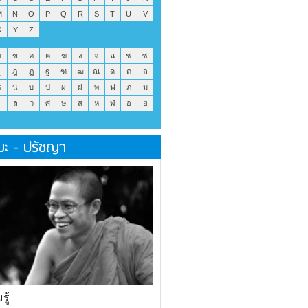
M
N
O
P
Q
R
S
T
U
V
X
Y
Z
ข
ฃ
ค
ฅ
ฆ
ง
จ
ฉ
ช
ซ
ญ
ฎ
ฏ
ฐ
ฑ
ฒ
ณ
ด
ต
ถ
ธ
น
บ
ป
ผ
ฝ
พ
ฟ
ภ
ม
ร
ล
ว
ศ
ษ
ส
ห
ฬ
อ
ฮ
มะ - ปรัชญา
ู้