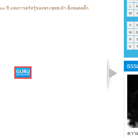
L
 ปี แห่งการตรัสรู้ของพระพุทธเจ้า ทั้งหมดคลิ๊ก
W
ก
ฌ
ท
ย
ธรร
รูปที่ 1 จาก 1
ความร