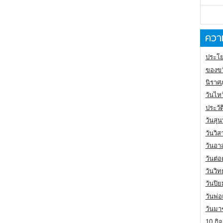
ความ
ประโย
ของขว
นิราศ
วันไห
ประวัต
วันสุน
วันวิ
วันอา
วันต่
วันวิ
วันปิ
วันพ่
วันมา
10 กิจ