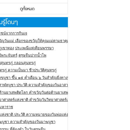
ดูทั้งหมด
รู้โดนๆ
ชน์จากการกินเจ
ัญวันแม่ เลือกของขวัญให้คุณแม่ตามธาตุเกิด
ภูเขาทอง
ประเพณีแห่เทียนพรรษา
ว้พระจันทร์
ตรุษจีนปากน้ำโพ
ิสุนทรภู่ กลอนสุนทรภู่
ทรภู่ ความเป็นมา ชีวประวัติสุนทรภู่
สาขบูชา ขึ้น ๑๕ ค่ำเดือน ๖ วันสำคัญยิ่งทางพระพุทธศาสนา
สาฬหบูชา ประวัติ ความสําคัญของวันอาสาฬหบูชา
อต้านยาเสพติดโลก คำขวัญวันต่อต้านยาเสพติดสากล
ทยาศาสตร์แห่งชาติ คำขวัญวันวิทยาศาสตร์แห่งชาติ
ยมหาราช
อแห่งชาติ ประวัติ ความหมายของวันพ่อแห่งชาติ
ฆบูชา ความสำคัญของวันมาฆบูชา
กรรม ที่ต้องทำ ในวันตรุษจีน