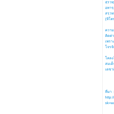
สฺรวทฺ
อหารฺ
สรฺวท
(หิโต
ความรู
คิดค่า
เพราะ
โจรจัก
โคลงโ
สมเด
เดชา
ที่มา :
http:
sk=wa