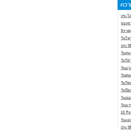
ความ
ประโย
ของขว
นิราศ
วันไห
ประวัต
วันสุน
วันวิ
วันอา
วันต่
วันวิ
วันปิ
วันพ่
วันมา
10 กิจ
วันแม
ประวั