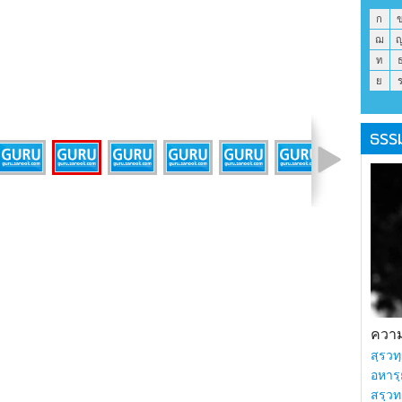
ก
ฌ
ท
ย
ธรร
รูปที่ 2 จาก 17
ความร
สฺรวทฺ
อหารฺ
สรฺวท