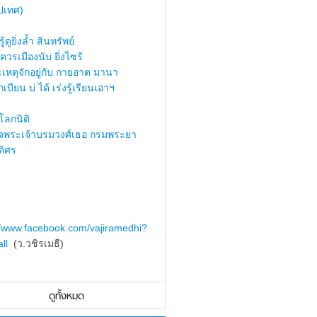
ปเทศ)
้ดูยิ่งล้ำ สินทรัพย์
ควรเมืองนับ ยิ่งไซร้
เหตุจักอยู่กับ กายอาต มานา
เบียน บ่ ได้ เร่งรู้เรียนเอาฯ
ลกนิติ
็จพระเจ้าบรมวงศ์เธอ กรมพระยา
ดิศร
//www.facebook.com/vajiramedhi?
ll
(ว.วชิรเมธี)
ดูทั้งหมด