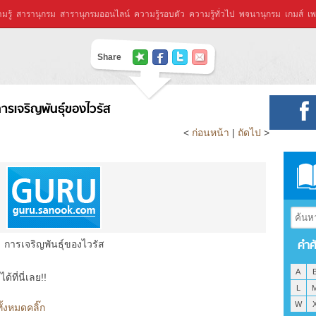
มรู้
สารานุกรม
สารานุกรมออนไลน์
ความรู้รอบตัว
ความรู้ทั่วไป
พจนานุกรม
เกมส์
เพ
Share
ารเจริญพันธุ์ของไวรัส
<
ก่อนหน้า
|
ถัดไป
>
คำศ
การเจริญพันธุ์ของไวรัส
A
ที่นี่เลย!!
L
W
ั้งหมดคลิ๊ก