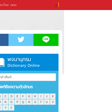
ลงใหม่
เพลง
พจนานุกรม
Dictionary Online
ัพท์เรียงตามตัวอักษร
B
C
D
E
F
G
H
I
J
K
M
N
O
P
Q
R
S
T
U
V
X
Y
Z