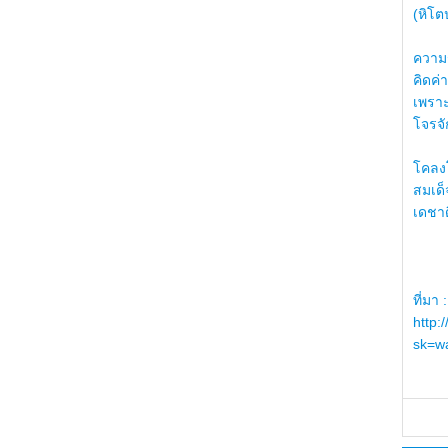
(หิโต
ความรู
คิดค่า
เพราะ
โจรจัก
โคลงโ
สมเด
เดชา
ที่มา :
http:
sk=wa