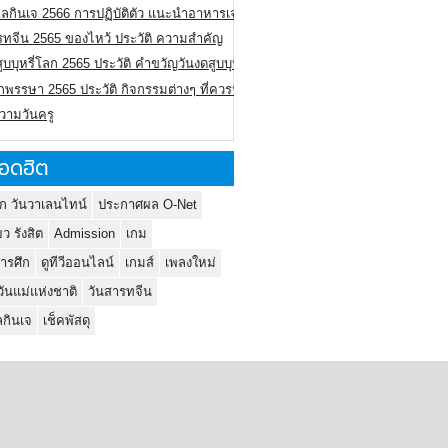
ลกินเจ 2566 การปฏิบัติตัว แนะนำอาหารเจ
รทจีน 2565 ของไหว้ ประวัติ ความสำคัญ
ูบบุหรี่โลก 2565 ประวัติ คำขวัญวันงดสูบบุหรี่โลก
พรรษา 2565 ประวัติ กิจกรรมต่างๆ ที่ควรปฏิบัติ
ความวันครู
อดฮิต
ก วันวาเลนไทน์
ประกาศผล O-Net
ยว รังสิต
Admission
เกม
ารศึก
ดูทีวีออนไลน์
เกมส์
เพลงใหม่
วันแม่แห่งชาติ
วันสารทจีน
กินเจ
เช็คพัสดุ