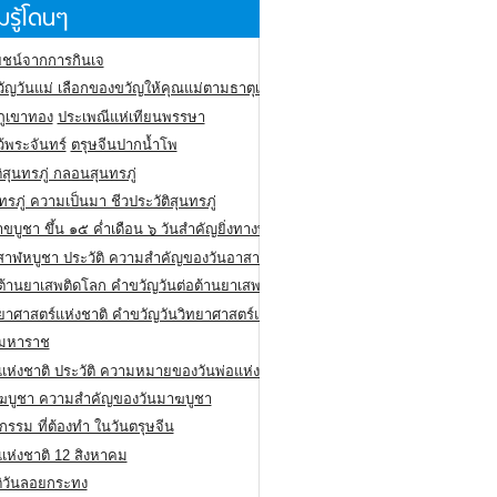
รู้โดนๆ
ชน์จากการกินเจ
ัญวันแม่ เลือกของขวัญให้คุณแม่ตามธาตุเกิด
ภูเขาทอง
ประเพณีแห่เทียนพรรษา
ว้พระจันทร์
ตรุษจีนปากน้ำโพ
ิสุนทรภู่ กลอนสุนทรภู่
ทรภู่ ความเป็นมา ชีวประวัติสุนทรภู่
สาขบูชา ขึ้น ๑๕ ค่ำเดือน ๖ วันสำคัญยิ่งทางพระพุทธศาสนา
สาฬหบูชา ประวัติ ความสําคัญของวันอาสาฬหบูชา
อต้านยาเสพติดโลก คำขวัญวันต่อต้านยาเสพติดสากล
ทยาศาสตร์แห่งชาติ คำขวัญวันวิทยาศาสตร์แห่งชาติ
ยมหาราช
อแห่งชาติ ประวัติ ความหมายของวันพ่อแห่งชาติ
ฆบูชา ความสำคัญของวันมาฆบูชา
กรรม ที่ต้องทำ ในวันตรุษจีน
่แห่งชาติ 12 สิงหาคม
ติวันลอยกระทง