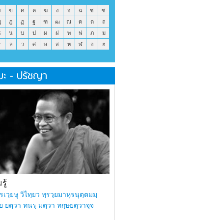
ข
ฃ
ค
ฅ
ฆ
ง
จ
ฉ
ช
ซ
ญ
ฎ
ฏ
ฐ
ฑ
ฒ
ณ
ด
ต
ถ
ธ
น
บ
ป
ผ
ฝ
พ
ฟ
ภ
ม
ร
ล
ว
ศ
ษ
ส
ห
ฬ
อ
ฮ
มะ - ปรัชญา
ู้
รเวฺยษุ วิไทฺยว ทฺรวฺยมาหุรนุตฺตมมฺ
ย ยตฺวา ทนรฺ มตฺวา ทกฺษยตฺวาจฺจ