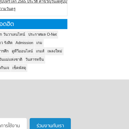
ูบบุหรี่โลก 2565 ประวัติ คำขวัญวันงดสูบบุหรี่โลก
ความวันครู
อดฮิต
ก วันวาเลนไทน์
ประกาศผล O-Net
ยว รังสิต
Admission
เกม
ารศึก
ดูทีวีออนไลน์
เกมส์
เพลงใหม่
วันแม่แห่งชาติ
วันสารทจีน
กินเจ
เช็คพัสดุ
าการใช้งาน
ร่วมงานกับเรา