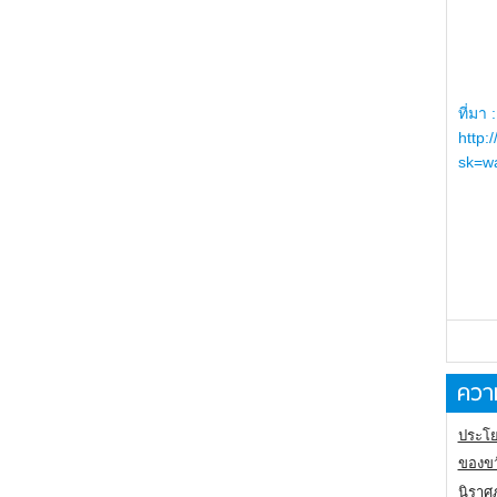
ที่มา :
http:
sk=wa
ความ
ประโย
ของขว
นิราศ