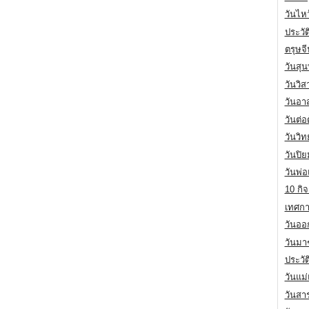
วันไห
ประวัต
ตรุษจ
วันสุน
วันวิ
วันอา
วันต่
วันวิ
วันปิ
วันพ่
10 กิจ
เทศกา
วันออก
วันมา
ประวั
วันแม
วันสา