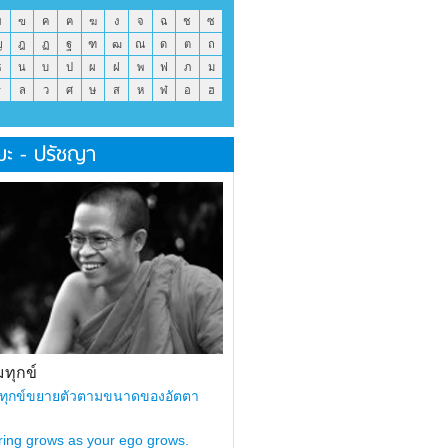
ข
ฃ
ค
ฅ
ฆ
ง
จ
ฉ
ช
ซ
ญ
ฎ
ฏ
ฐ
ฑ
ฒ
ณ
ด
ต
ถ
ธ
น
บ
ป
ผ
ฝ
พ
ฟ
ภ
ม
ร
ล
ว
ศ
ษ
ส
ห
ฬ
อ
ฮ
มะ - ปรัชญา
ทุกข์
ทุกข์ขยายตัวตามขนาดของอัตตา
ring grows as your ego grows.