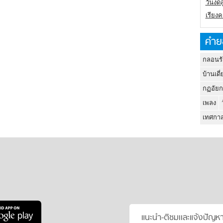
วันงดส
เรียง
คำย
กลอนรั
บ้านเดี่
กฏอัยก
เพลง
เทศกาล
แนะนำ-ติชมเเละแจ้งปัญห