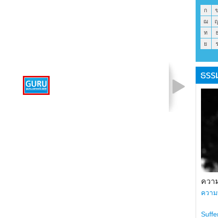
ก
ฌ
ท
ย
ธรร
รูปที่ 1 จาก 1
ความ
ความ
Suffe