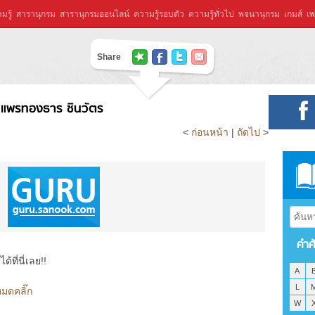
มรู้
สารานุกรม
สารานุกรมออนไลน์
ความรู้รอบตัว
ความรู้ทั่วไป
พจนานุกรม
เกมส์
เพ
Share
แพรทองธาร ชินวัตร
<
ก่อนหน้า
|
ถัดไป
>
คำศ
ที่นี่เลย!!
A
L
มดคลิ๊ก
W