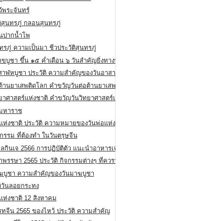
ว้พระจันทร์
ิสุนทรภู่ กลอนสุนทรภู่
ีนปากน้ำโพ
ทรภู่ ความเป็นมา ชีวประวัติสุนทรภู่
สาขบูชา ขึ้น ๑๕ ค่ำเดือน ๖ วันสำคัญยิ่งทางพระพุทธศาสนา
สาฬหบูชา ประวัติ ความสําคัญของวันอาสาฬหบูชา
อต้านยาเสพติดโลก คำขวัญวันต่อต้านยาเสพติดสากล
ทยาศาสตร์แห่งชาติ คำขวัญวันวิทยาศาสตร์แห่งชาติ
ยมหาราช
อแห่งชาติ ประวัติ ความหมายของวันพ่อแห่งชาติ
กรรม ที่ต้องทำ ในวันตรุษจีน
ลกินเจ 2566 การปฏิบัติตัว แนะนำอาหารเจ
พรรษา 2565 ประวัติ กิจกรรมต่างๆ ที่ควรปฏิบัติ
ฆบูชา ความสำคัญของวันมาฆบูชา
ติวันลอยกระทง
่แห่งชาติ 12 สิงหาคม
รทจีน 2565 ของไหว้ ประวัติ ความสำคัญ