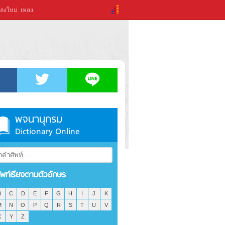
ลงใหม่
เพลง
พจนานุกรม
Dictionary Online
ัพท์เรียงตามตัวอักษร
B
C
D
E
F
G
H
I
J
K
M
N
O
P
Q
R
S
T
U
V
X
Y
Z