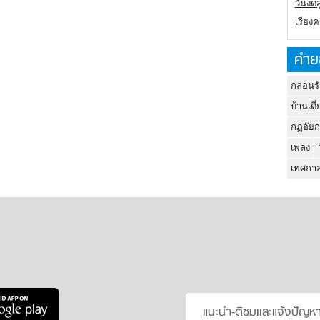
วันงดส
เรียง
คำย
กลอนรั
บ้านเดี่
กฏอัยก
เพลง
เทศกาล
แนะนำ-ติชมเเละแจ้งปัญห