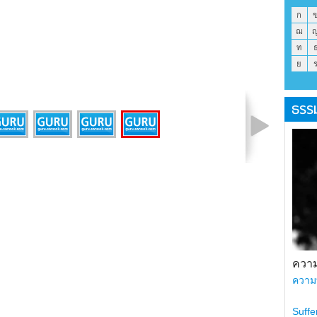
ก
ฌ
ท
ย
ธรร
รูปที่ 5 จาก 5
ความ
ความ
Suffe