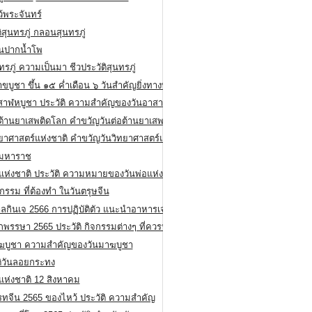
ว้พระจันทร์
ิสุนทรภู่ กลอนสุนทรภู่
ีนปากน้ำโพ
ทรภู่ ความเป็นมา ชีวประวัติสุนทรภู่
สาขบูชา ขึ้น ๑๕ ค่ำเดือน ๖ วันสำคัญยิ่งทางพระพุทธศาสนา
สาฬหบูชา ประวัติ ความสําคัญของวันอาสาฬหบูชา
อต้านยาเสพติดโลก คำขวัญวันต่อต้านยาเสพติดสากล
ทยาศาสตร์แห่งชาติ คำขวัญวันวิทยาศาสตร์แห่งชาติ
ยมหาราช
อแห่งชาติ ประวัติ ความหมายของวันพ่อแห่งชาติ
กรรม ที่ต้องทำ ในวันตรุษจีน
ลกินเจ 2566 การปฏิบัติตัว แนะนำอาหารเจ
พรรษา 2565 ประวัติ กิจกรรมต่างๆ ที่ควรปฏิบัติ
ฆบูชา ความสำคัญของวันมาฆบูชา
ติวันลอยกระทง
่แห่งชาติ 12 สิงหาคม
รทจีน 2565 ของไหว้ ประวัติ ความสำคัญ