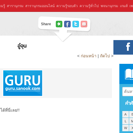
มรู้
สารานุกรม
สารานุกรมออนไลน์
ความรู้รอบตัว
ความรู้ทั่วไป
พจนานุกรม
เกมส์
เพ
Share
อู๋จุน
<
ก่อนหน้า
|
ถัดไป
>
คำศ
ที่นี่เลย!!
A
L
W