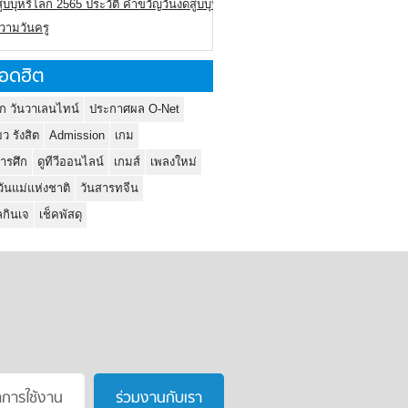
ูบบุหรี่โลก 2565 ประวัติ คำขวัญวันงดสูบบุหรี่โลก
ความวันครู
อดฮิต
ก วันวาเลนไทน์
ประกาศผล O-Net
ยว รังสิต
Admission
เกม
ารศึก
ดูทีวีออนไลน์
เกมส์
เพลงใหม่
วันแม่แห่งชาติ
วันสารทจีน
กินเจ
เช็คพัสดุ
าการใช้งาน
ร่วมงานกับเรา