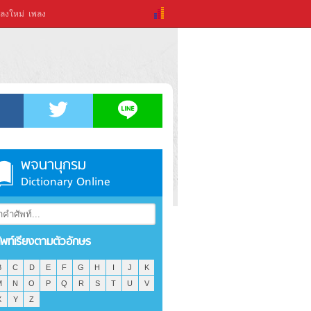
ลงใหม่
เพลง
พจนานุกรม
Dictionary Online
ัพท์เรียงตามตัวอักษร
B
C
D
E
F
G
H
I
J
K
M
N
O
P
Q
R
S
T
U
V
X
Y
Z