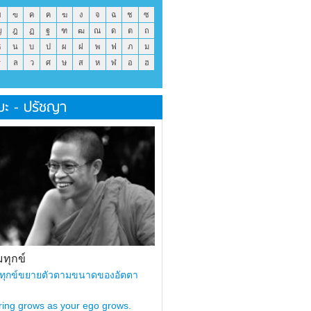
ข
ฃ
ค
ฅ
ฆ
ง
จ
ฉ
ช
ซ
ญ
ฎ
ฏ
ฐ
ฑ
ฒ
ณ
ด
ต
ถ
ธ
น
บ
ป
ผ
ฝ
พ
ฟ
ภ
ม
ร
ล
ว
ศ
ษ
ส
ห
ฬ
อ
ฮ
มะ - ปรัชญา
ทุกข์
ทุกข์ขยายตัวตามขนาดของอัตตา
ring grows as your ego grows.