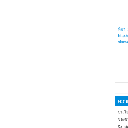
ที่มา :
http:
sk=wa
ความ
ประโย
ของขว
นิราศ