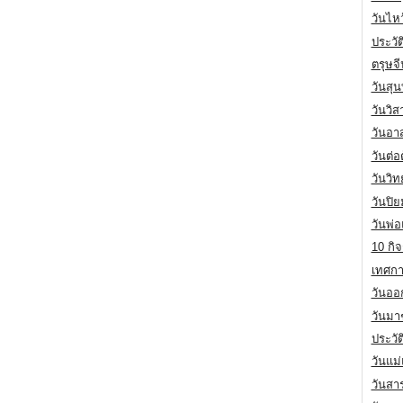
วันไห
ประวัต
ตรุษจ
วันสุน
วันวิ
วันอา
วันต่
วันวิ
วันปิ
วันพ่
10 กิจ
เทศกา
วันออก
วันมา
ประวั
วันแม
วันสา