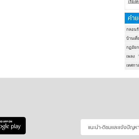
เรียง
คำย
กลอนรั
บ้านเดี่
กฏอัยก
เพลง
เทศกาล
แนะนำ-ติชมเเละแจ้งปัญห