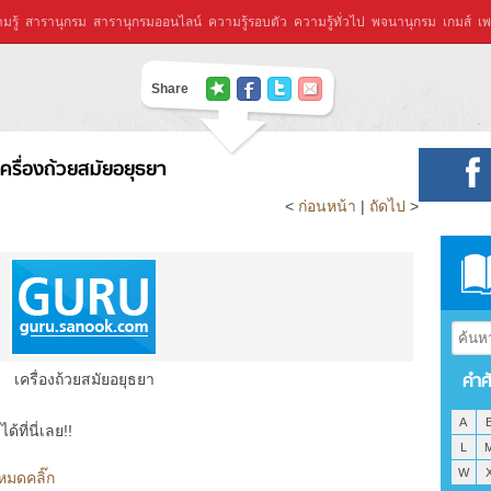
มรู้
สารานุกรม
สารานุกรมออนไลน์
ความรู้รอบตัว
ความรู้ทั่วไป
พจนานุกรม
เกมส์
เพ
Share
เครื่องถ้วยสมัยอยุธยา
<
ก่อนหน้า
|
ถัดไป
>
คำศ
เครื่องถ้วยสมัยอยุธยา
A
ที่นี่เลย!!
L
W
งหมดคลิ๊ก