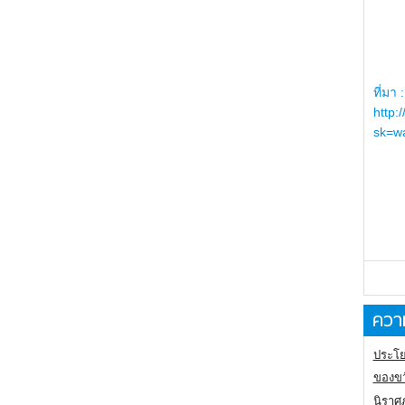
ที่มา :
http:
sk=wa
ความ
ประโย
ของขว
นิราศ