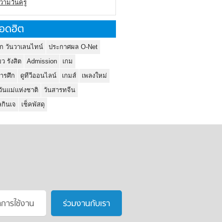
ความวันครู
อดฮิต
ก วันวาเลนไทน์
ประกาศผล O-Net
ยว รังสิต
Admission
เกม
ารศึก
ดูทีวีออนไลน์
เกมส์
เพลงใหม่
วันแม่แห่งชาติ
วันสารทจีน
กินเจ
เช็คพัสดุ
าการใช้งาน
ร่วมงานกับเรา