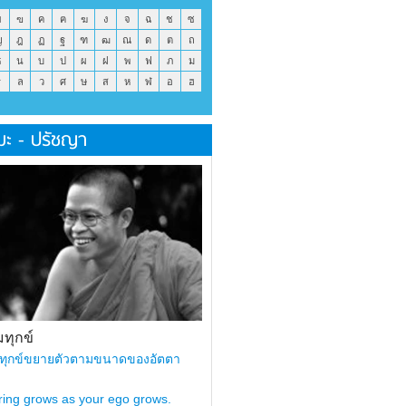
ข
ฃ
ค
ฅ
ฆ
ง
จ
ฉ
ช
ซ
ญ
ฎ
ฏ
ฐ
ฑ
ฒ
ณ
ด
ต
ถ
ธ
น
บ
ป
ผ
ฝ
พ
ฟ
ภ
ม
ร
ล
ว
ศ
ษ
ส
ห
ฬ
อ
ฮ
มะ - ปรัชญา
ทุกข์
ทุกข์ขยายตัวตามขนาดของอัตตา
ring grows as your ego grows.