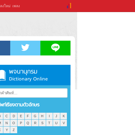
ลงใหม่
เพลง
พจนานุกรม
Dictionary Online
ัพท์เรียงตามตัวอักษร
B
C
D
E
F
G
H
I
J
K
M
N
O
P
Q
R
S
T
U
V
X
Y
Z