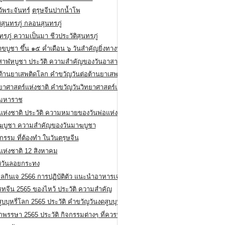
ว้พระจันทร์
ตรุษจีนปากน้ำโพ
ิสุนทรภู่ กลอนสุนทรภู่
ทรภู่ ความเป็นมา ชีวประวัติสุนทรภู่
สาขบูชา ขึ้น ๑๕ ค่ำเดือน ๖ วันสำคัญยิ่งทางพระพุทธศาสนา
สาฬหบูชา ประวัติ ความสําคัญของวันอาสาฬหบูชา
อต้านยาเสพติดโลก คำขวัญวันต่อต้านยาเสพติดสากล
ทยาศาสตร์แห่งชาติ คำขวัญวันวิทยาศาสตร์แห่งชาติ
ยมหาราช
อแห่งชาติ ประวัติ ความหมายของวันพ่อแห่งชาติ
ฆบูชา ความสำคัญของวันมาฆบูชา
กรรม ที่ต้องทำ ในวันตรุษจีน
่แห่งชาติ 12 สิงหาคม
ติวันลอยกระทง
ลกินเจ 2566 การปฏิบัติตัว แนะนำอาหารเจ
รทจีน 2565 ของไหว้ ประวัติ ความสำคัญ
ูบบุหรี่โลก 2565 ประวัติ คำขวัญวันงดสูบบุหรี่โลก
พรรษา 2565 ประวัติ กิจกรรมต่างๆ ที่ควรปฏิบัติ