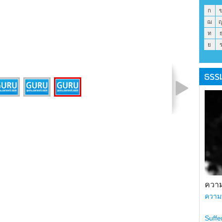
ก
ฌ
ท
ย
ธรร
รูปที่ 3 จาก 3
ความ
ความ
Suffe