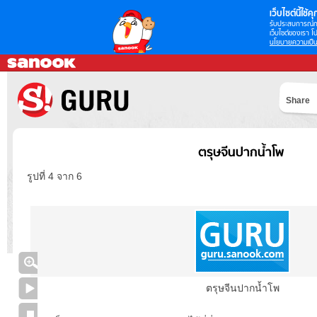
เว็บไซต์นี้ใช้คุก
รับประสบการณ์กา
เว็บไซต์ของเรา โป
นโยบายความเป็น
Share
ตรุษจีนปากน้ำโพ
รูปที่ 4 จาก 6
ตรุษจีนปากน้ำโพ