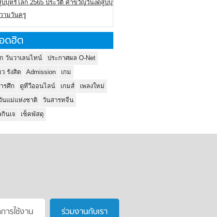
ูบบุหรี่โลก 2565 ประวัติ คำขวัญวันงดสูบบุหรี่โลก
ความวันครู
อดฮิต
ก วันวาเลนไทน์
ประกาศผล O-Net
ยว รังสิต
Admission
เกม
ารศึก
ดูทีวีออนไลน์
เกมส์
เพลงใหม่
วันแม่แห่งชาติ
วันสารทจีน
กินเจ
เช็คพัสดุ
าการใช้งาน
ร่วมงานกับเรา