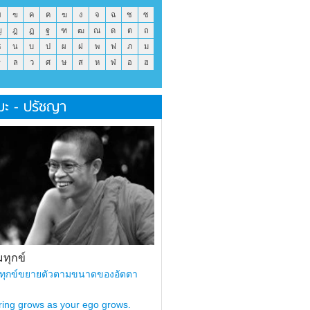
ข
ฃ
ค
ฅ
ฆ
ง
จ
ฉ
ช
ซ
ญ
ฎ
ฏ
ฐ
ฑ
ฒ
ณ
ด
ต
ถ
ธ
น
บ
ป
ผ
ฝ
พ
ฟ
ภ
ม
ร
ล
ว
ศ
ษ
ส
ห
ฬ
อ
ฮ
มะ - ปรัชญา
ทุกข์
ทุกข์ขยายตัวตามขนาดของอัตตา
ring grows as your ego grows.