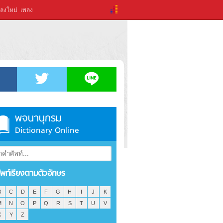
ลงใหม่
เพลง
พจนานุกรม
Dictionary Online
ัพท์เรียงตามตัวอักษร
B
C
D
E
F
G
H
I
J
K
M
N
O
P
Q
R
S
T
U
V
X
Y
Z