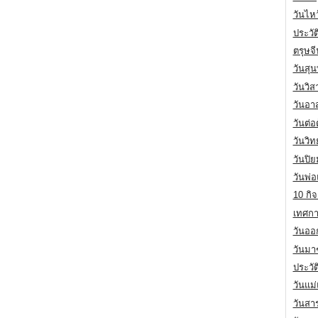
วันไห
ประวัต
ตรุษจ
วันสุน
วันวิ
วันอา
วันต่
วันวิ
วันปิ
วันพ่
10 กิจ
เทศกา
วันออก
วันมา
ประวั
วันแม
วันสา