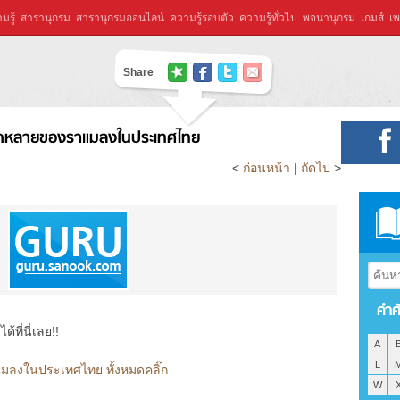
มรู้
สารานุกรม
สารานุกรมออนไลน์
ความรู้รอบตัว
ความรู้ทั่วไป
พจนานุกรม
เกมส์
เพ
Share
หลายของราแมลงในประเทศไทย
<
ก่อนหน้า
|
ถัดไป
>
คำศ
ที่นี่เลย!!
A
L
งในประเทศไทย ทั้งหมดคลิ๊ก
W