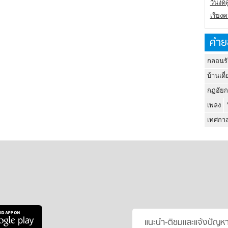
วันงดส
เรียง
คำย
กลอนรั
บ้านเดี่
กฏอัยก
เพลง
เทศกาล
แนะนำ-ติชมเเละแจ้งปัญห