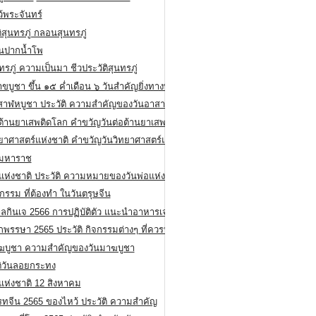
ว้พระจันทร์
ิสุนทรภู่ กลอนสุนทรภู่
ีนปากน้ำโพ
ทรภู่ ความเป็นมา ชีวประวัติสุนทรภู่
สาขบูชา ขึ้น ๑๕ ค่ำเดือน ๖ วันสำคัญยิ่งทางพระพุทธศาสนา
สาฬหบูชา ประวัติ ความสําคัญของวันอาสาฬหบูชา
อต้านยาเสพติดโลก คำขวัญวันต่อต้านยาเสพติดสากล
ทยาศาสตร์แห่งชาติ คำขวัญวันวิทยาศาสตร์แห่งชาติ
ยมหาราช
อแห่งชาติ ประวัติ ความหมายของวันพ่อแห่งชาติ
กรรม ที่ต้องทำ ในวันตรุษจีน
ลกินเจ 2566 การปฏิบัติตัว แนะนำอาหารเจ
พรรษา 2565 ประวัติ กิจกรรมต่างๆ ที่ควรปฏิบัติ
ฆบูชา ความสำคัญของวันมาฆบูชา
ติวันลอยกระทง
่แห่งชาติ 12 สิงหาคม
รทจีน 2565 ของไหว้ ประวัติ ความสำคัญ