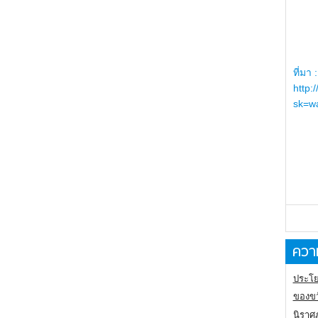
ที่มา :
http:
sk=wa
ความ
ประโย
ของขว
นิราศ