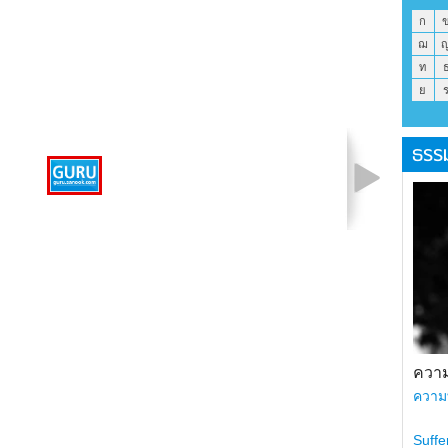
ก
ฌ
ท
ย
ธรร
รูปที่ 1 จาก 1
ความ
ความ
Suffe