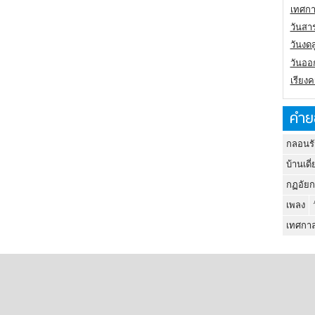
เทศกา
วันสา
วันงดส
วันออก
เรียง
คำย
กลอนรั
บ้านเดี่
กฏอัยก
เพลง
เทศกาล