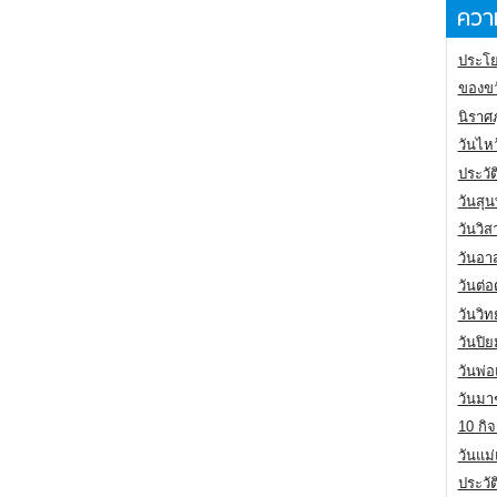
ความ
ประโย
ของขว
นิราศ
วันไห
ประวัต
วันสุน
วันวิ
วันอา
วันต่
วันวิ
วันปิ
วันพ่
วันมา
10 กิจ
วันแม
ประวั