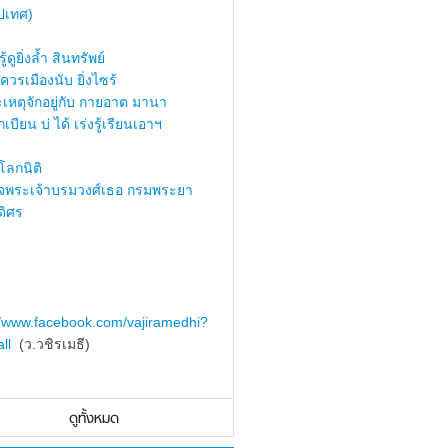
ปเทศ)
้ดูยิ่งล้ำ สินทรัพย์
ควรเมืองนับ ยิ่งไซร้
เหตุจักอยู่กับ กายอาต มานา
เบียน บ่ ได้ เร่งรู้เรียนเอาฯ
ลกนิติ
็จพระเจ้าบรมวงศ์เธอ กรมพระยา
ดิศร
//www.facebook.com/vajiramedhi?
ll
(ว.วชิรเมธี)
ดูทั้งหมด