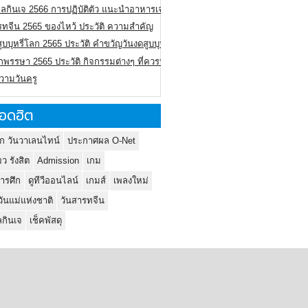
ลกินเจ 2566 การปฏิบัติตัว แนะนำอาหารเจ
รทจีน 2565 ของไหว้ ประวัติ ความสำคัญ
ูบบุหรี่โลก 2565 ประวัติ คำขวัญวันงดสูบบุหรี่โลก
พรรษา 2565 ประวัติ กิจกรรมต่างๆ ที่ควรปฏิบัติ
ความวันครู
อดฮิต
ก วันวาเลนไทน์
ประกาศผล O-Net
ยว รังสิต
Admission
เกม
ารศึก
ดูทีวีออนไลน์
เกมส์
เพลงใหม่
วันแม่แห่งชาติ
วันสารทจีน
กินเจ
เช็คพัสดุ