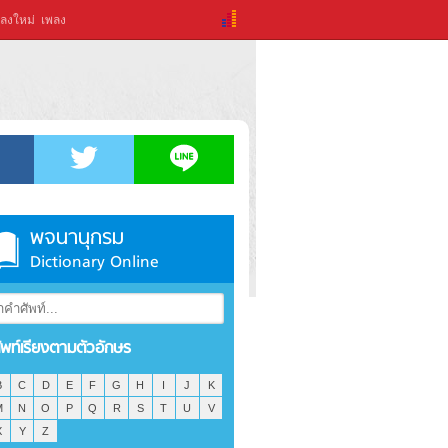
ลงใหม่
เพลง
พจนานุกรม
Dictionary Online
ัพท์เรียงตามตัวอักษร
B
C
D
E
F
G
H
I
J
K
M
N
O
P
Q
R
S
T
U
V
X
Y
Z