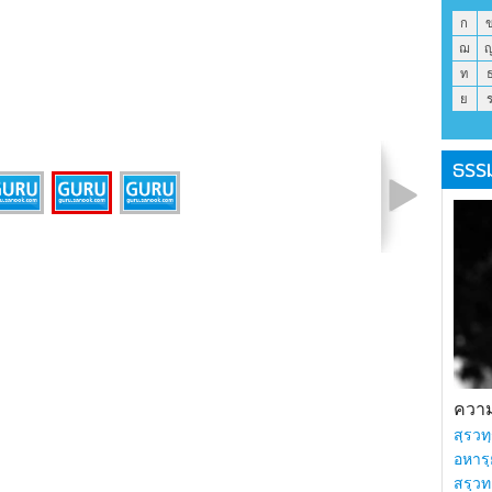
ก
ฌ
ท
ย
ธรร
รูปที่ 2 จาก 3
ความร
สฺรวทฺ
อหารฺ
สรฺวท