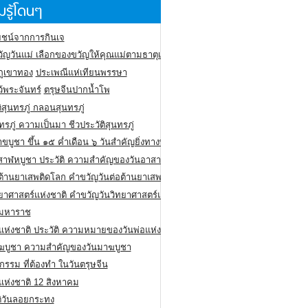
รู้โดนๆ
ชน์จากการกินเจ
ัญวันแม่ เลือกของขวัญให้คุณแม่ตามธาตุเกิด
ภูเขาทอง
ประเพณีแห่เทียนพรรษา
ว้พระจันทร์
ตรุษจีนปากน้ำโพ
ิสุนทรภู่ กลอนสุนทรภู่
ทรภู่ ความเป็นมา ชีวประวัติสุนทรภู่
สาขบูชา ขึ้น ๑๕ ค่ำเดือน ๖ วันสำคัญยิ่งทางพระพุทธศาสนา
สาฬหบูชา ประวัติ ความสําคัญของวันอาสาฬหบูชา
อต้านยาเสพติดโลก คำขวัญวันต่อต้านยาเสพติดสากล
ทยาศาสตร์แห่งชาติ คำขวัญวันวิทยาศาสตร์แห่งชาติ
ยมหาราช
อแห่งชาติ ประวัติ ความหมายของวันพ่อแห่งชาติ
ฆบูชา ความสำคัญของวันมาฆบูชา
กรรม ที่ต้องทำ ในวันตรุษจีน
่แห่งชาติ 12 สิงหาคม
ติวันลอยกระทง