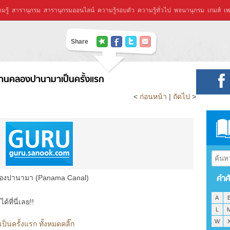
มรู้
สารานุกรม
สารานุกรมออนไลน์
ความรู้รอบตัว
ความรู้ทั่วไป
พจนานุกรม
เกมส์
เพ
Share
้งานคลองปานามาเป็นครั้งแรก
<
ก่อนหน้า
|
ถัดไป
>
คำศ
องปานามา (Panama Canal)
A
ที่นี่เลย!!
L
W
นครั้งแรก ทั้งหมดคลิ๊ก