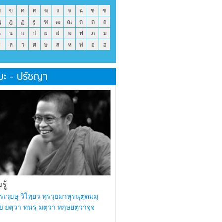
ข
ฃ
ค
ฅ
ฆ
ง
จ
ฉ
ช
ซ
ญ
ฎ
ฏ
ฐ
ฑ
ฒ
ณ
ด
ต
ถ
ธ
น
บ
ป
ผ
ฝ
พ
ฟ
ภ
ม
ร
ล
ว
ศ
ษ
ส
ห
ฬ
อ
ฮ
มะ - ปรัชญา
ู้
รเวฺยษุ วิไทฺยว ทฺรวฺยมาหุรนุตฺตมมฺ
ย ยตฺวา ทนรฺ มตฺวา ทกฺษยตฺวาจฺจ