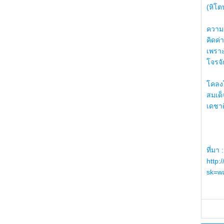
(หิโต
ความรู
คิดค่า
เพราะ
โจรจัก
โคลงโ
สมเด
เดชา
ที่มา :
http:
sk=wa