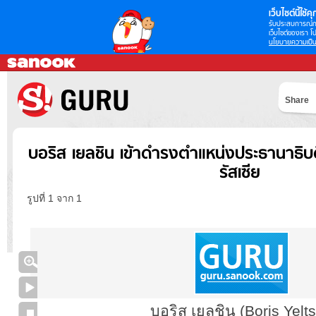
เว็บไซต์นี้ใช้คุก
รับประสบการณ์กา
เว็บไซต์ของเรา โป
นโยบายความเป็น
Share
บอริส เยลชิน เข้าดำรงตำแหน่งประธานาธิบ
รัสเซีย
รูปที่ 1 จาก 1
บอริส เยลชิน (Boris Yelts