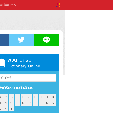
ลงใหม่
เพลง
พจนานุกรม
Dictionary Online
ัพท์เรียงตามตัวอักษร
B
C
D
E
F
G
H
I
J
K
M
N
O
P
Q
R
S
T
U
V
X
Y
Z