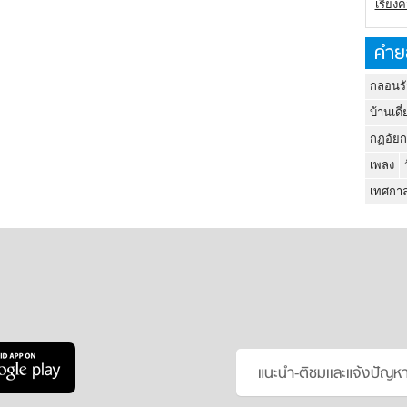
เรียง
คำย
กลอนรั
บ้านเดี่
กฏอัยก
เพลง
เทศกาล
แนะนำ-ติชมเเละแจ้งปัญห