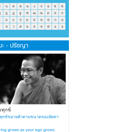
ข
ฃ
ค
ฅ
ฆ
ง
จ
ฉ
ช
ซ
ญ
ฎ
ฏ
ฐ
ฑ
ฒ
ณ
ด
ต
ถ
ธ
น
บ
ป
ผ
ฝ
พ
ฟ
ภ
ม
ร
ล
ว
ศ
ษ
ส
ห
ฬ
อ
ฮ
มะ - ปรัชญา
ทุกข์
ทุกข์ขยายตัวตามขนาดของอัตตา
ring grows as your ego grows.