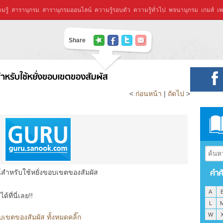
มรู้
สารานุกรม
สารานุกรมออนไลน์
ความรู้รอบตัว
ความรู้ทั่วไป
พจนานุกรม
เกมส์
เพ
Share
ำหรับใช้หยั่งขอบเขตของสัมผัส
<
ก่อนหน้า
|
ถัดไป
>
คำศ
์สำหรับใช้หยั่งขอบเขตของสัมผัส
A
ที่นี่เลย!!
L
W
บเขตของสัมผัส ทั้งหมดคลิ๊ก