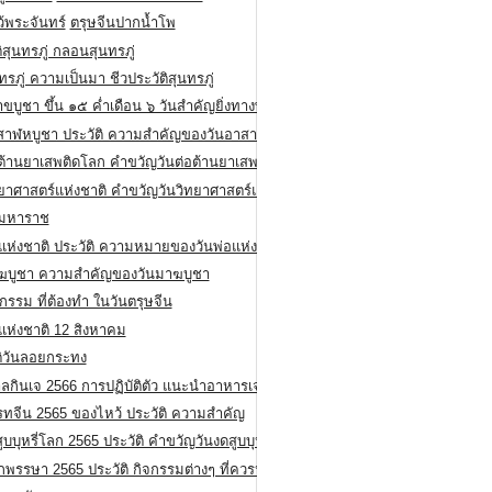
ว้พระจันทร์
ตรุษจีนปากน้ำโพ
ิสุนทรภู่ กลอนสุนทรภู่
ทรภู่ ความเป็นมา ชีวประวัติสุนทรภู่
สาขบูชา ขึ้น ๑๕ ค่ำเดือน ๖ วันสำคัญยิ่งทางพระพุทธศาสนา
สาฬหบูชา ประวัติ ความสําคัญของวันอาสาฬหบูชา
อต้านยาเสพติดโลก คำขวัญวันต่อต้านยาเสพติดสากล
ทยาศาสตร์แห่งชาติ คำขวัญวันวิทยาศาสตร์แห่งชาติ
ยมหาราช
อแห่งชาติ ประวัติ ความหมายของวันพ่อแห่งชาติ
ฆบูชา ความสำคัญของวันมาฆบูชา
กรรม ที่ต้องทำ ในวันตรุษจีน
่แห่งชาติ 12 สิงหาคม
ติวันลอยกระทง
ลกินเจ 2566 การปฏิบัติตัว แนะนำอาหารเจ
รทจีน 2565 ของไหว้ ประวัติ ความสำคัญ
ูบบุหรี่โลก 2565 ประวัติ คำขวัญวันงดสูบบุหรี่โลก
พรรษา 2565 ประวัติ กิจกรรมต่างๆ ที่ควรปฏิบัติ