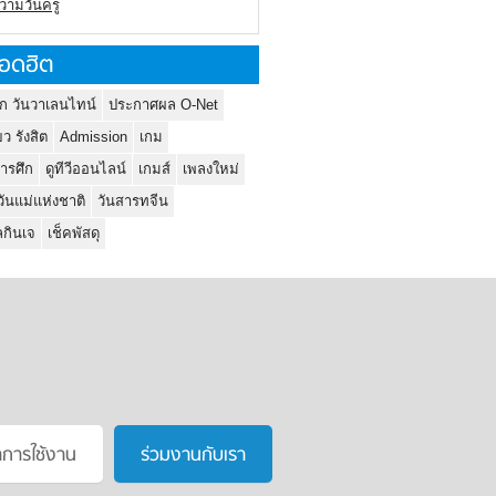
ความวันครู
อดฮิต
ก วันวาเลนไทน์
ประกาศผล O-Net
ยว รังสิต
Admission
เกม
ารศึก
ดูทีวีออนไลน์
เกมส์
เพลงใหม่
วันแม่แห่งชาติ
วันสารทจีน
กินเจ
เช็คพัสดุ
าการใช้งาน
ร่วมงานกับเรา