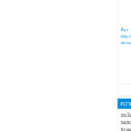
ที่มา :
http:
sk=wa
ความ
ประโย
ของขว
นิราศ