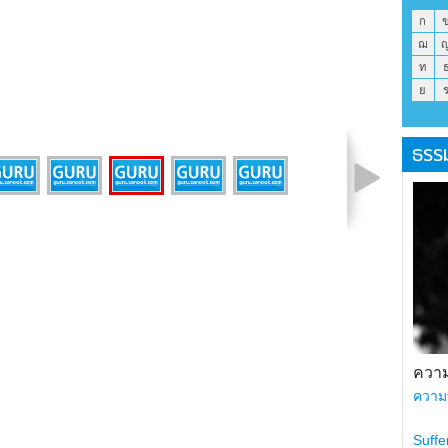
ก
ฌ
ท
ย
ธรร
รูปที่ 4 จาก 7
ความ
ความ
Suffe