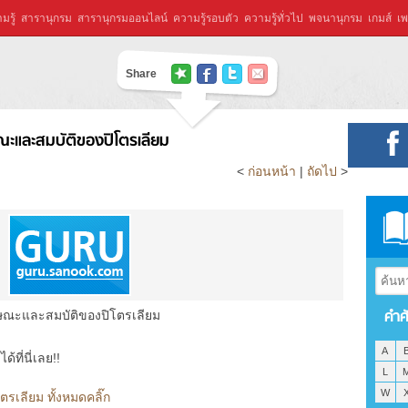
มรู้
สารานุกรม
สารานุกรมออนไลน์
ความรู้รอบตัว
ความรู้ทั่วไป
พจนานุกรม
เกมส์
เพ
Share
ณะและสมบัติของปิโตรเลียม
<
ก่อนหน้า
|
ถัดไป
>
คำศ
ษณะและสมบัติของปิโตรเลียม
A
ที่นี่เลย!!
L
W
รเลียม ทั้งหมดคลิ๊ก