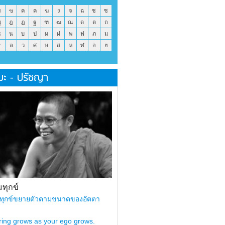
ข
ฃ
ค
ฅ
ฆ
ง
จ
ฉ
ช
ซ
ญ
ฎ
ฏ
ฐ
ฑ
ฒ
ณ
ด
ต
ถ
ธ
น
บ
ป
ผ
ฝ
พ
ฟ
ภ
ม
ร
ล
ว
ศ
ษ
ส
ห
ฬ
อ
ฮ
มะ - ปรัชญา
ทุกข์
ทุกข์ขยายตัวตามขนาดของอัตตา
ring grows as your ego grows.