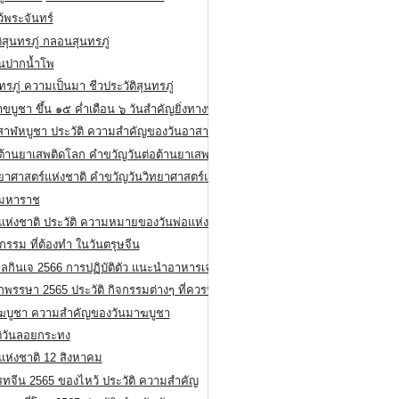
ว้พระจันทร์
ิสุนทรภู่ กลอนสุนทรภู่
ีนปากน้ำโพ
ทรภู่ ความเป็นมา ชีวประวัติสุนทรภู่
สาขบูชา ขึ้น ๑๕ ค่ำเดือน ๖ วันสำคัญยิ่งทางพระพุทธศาสนา
สาฬหบูชา ประวัติ ความสําคัญของวันอาสาฬหบูชา
อต้านยาเสพติดโลก คำขวัญวันต่อต้านยาเสพติดสากล
ทยาศาสตร์แห่งชาติ คำขวัญวันวิทยาศาสตร์แห่งชาติ
ยมหาราช
อแห่งชาติ ประวัติ ความหมายของวันพ่อแห่งชาติ
กรรม ที่ต้องทำ ในวันตรุษจีน
ลกินเจ 2566 การปฏิบัติตัว แนะนำอาหารเจ
พรรษา 2565 ประวัติ กิจกรรมต่างๆ ที่ควรปฏิบัติ
ฆบูชา ความสำคัญของวันมาฆบูชา
ติวันลอยกระทง
่แห่งชาติ 12 สิงหาคม
รทจีน 2565 ของไหว้ ประวัติ ความสำคัญ