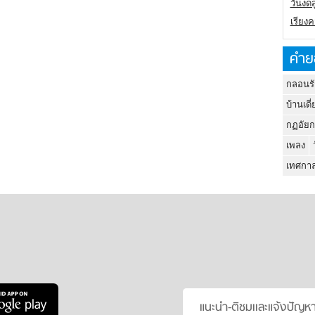
วันงดส
เรียง
คำย
กลอนรั
บ้านเดี่
กฏอัยก
เพลง
เทศกาล
แนะนำ-ติชมเเละแจ้งปัญห