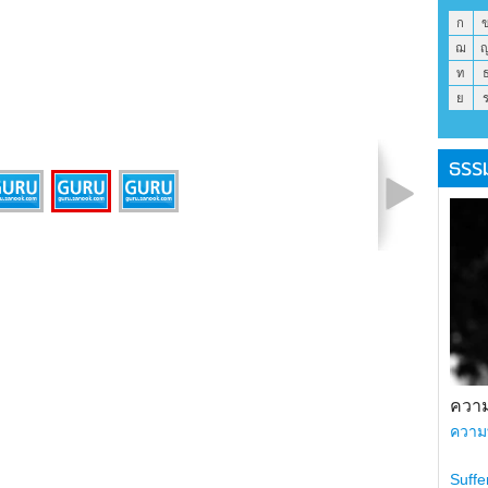
ก
ฌ
ท
ย
ธรร
รูปที่ 2 จาก 3
ความ
ความ
Suffe