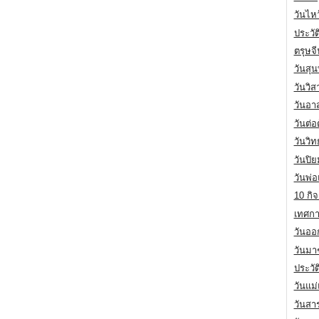
วันไห
ประวัต
ตรุษจ
วันสุน
วันวิ
วันอา
วันต่
วันวิ
วันปิ
วันพ่
10 กิจ
เทศกา
วันออก
วันมา
ประวั
วันแม
วันสา