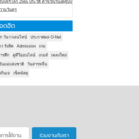
ูบบุหรี่โลก 2565 ประวัติ คำขวัญวันงดสูบบุหรี่โลก
ความวันครู
อดฮิต
ก วันวาเลนไทน์
ประกาศผล O-Net
ยว รังสิต
Admission
เกม
ารศึก
ดูทีวีออนไลน์
เกมส์
เพลงใหม่
วันแม่แห่งชาติ
วันสารทจีน
กินเจ
เช็คพัสดุ
าการใช้งาน
ร่วมงานกับเรา