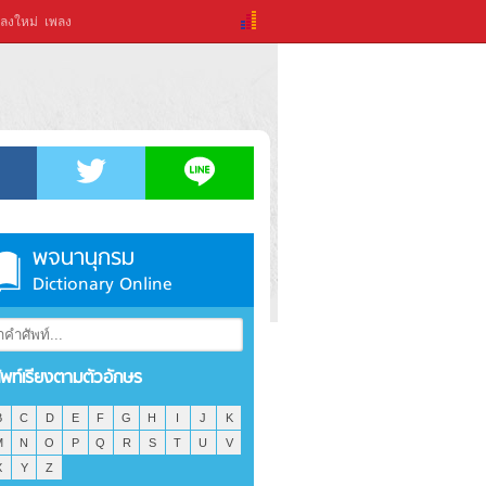
ลงใหม่
เพลง
พจนานุกรม
Dictionary Online
ัพท์เรียงตามตัวอักษร
B
C
D
E
F
G
H
I
J
K
M
N
O
P
Q
R
S
T
U
V
X
Y
Z