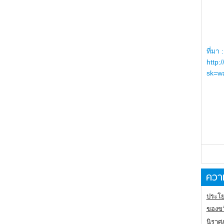
ที่มา :
http:
sk=wa
ความ
ประโย
ของขว
นิราศ