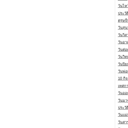
วันไห
ประวัต
ตรุษจ
วันสุน
วันวิ
วันอา
วันต่
วันวิ
วันปิ
วันพ่
10 กิจ
เทศกา
วันออก
วันมา
ประวั
วันแม
วันสา