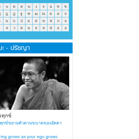
ข
ฃ
ค
ฅ
ฆ
ง
จ
ฉ
ช
ซ
ญ
ฎ
ฏ
ฐ
ฑ
ฒ
ณ
ด
ต
ถ
ธ
น
บ
ป
ผ
ฝ
พ
ฟ
ภ
ม
ร
ล
ว
ศ
ษ
ส
ห
ฬ
อ
ฮ
มะ - ปรัชญา
ทุกข์
ทุกข์ขยายตัวตามขนาดของอัตตา
ring grows as your ego grows.