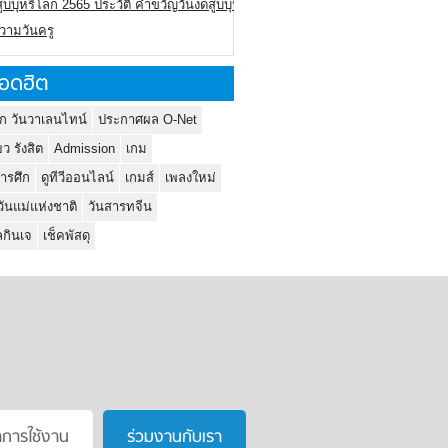
ูบบุหรี่โลก 2565 ประวัติ คำขวัญวันงดสูบบุหรี่โลก
ความวันครู
อดฮิต
ก วันวาเลนไทน์
ประกาศผล O-Net
ยว รังสิต
Admission
เกม
ารศึก
ดูทีวีออนไลน์
เกมส์
เพลงใหม่
วันแม่แห่งชาติ
วันสารทจีน
กินเจ
เช็คพัสดุ
าการใช้งาน
ร่วมงานกับเรา