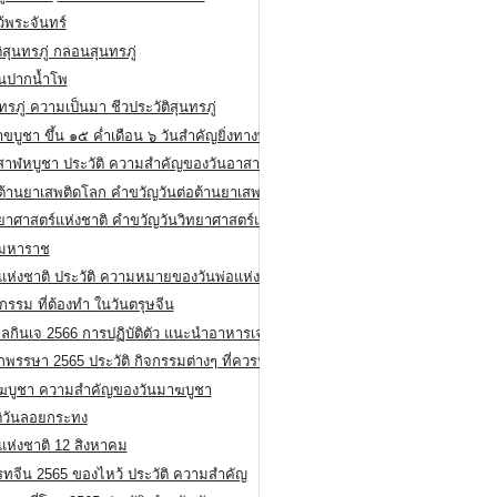
ว้พระจันทร์
ิสุนทรภู่ กลอนสุนทรภู่
ีนปากน้ำโพ
ทรภู่ ความเป็นมา ชีวประวัติสุนทรภู่
สาขบูชา ขึ้น ๑๕ ค่ำเดือน ๖ วันสำคัญยิ่งทางพระพุทธศาสนา
สาฬหบูชา ประวัติ ความสําคัญของวันอาสาฬหบูชา
อต้านยาเสพติดโลก คำขวัญวันต่อต้านยาเสพติดสากล
ทยาศาสตร์แห่งชาติ คำขวัญวันวิทยาศาสตร์แห่งชาติ
ยมหาราช
อแห่งชาติ ประวัติ ความหมายของวันพ่อแห่งชาติ
กรรม ที่ต้องทำ ในวันตรุษจีน
ลกินเจ 2566 การปฏิบัติตัว แนะนำอาหารเจ
พรรษา 2565 ประวัติ กิจกรรมต่างๆ ที่ควรปฏิบัติ
ฆบูชา ความสำคัญของวันมาฆบูชา
ติวันลอยกระทง
่แห่งชาติ 12 สิงหาคม
รทจีน 2565 ของไหว้ ประวัติ ความสำคัญ