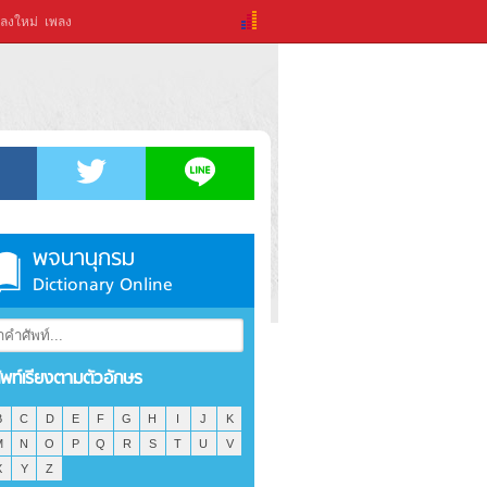
ลงใหม่
เพลง
พจนานุกรม
Dictionary Online
ัพท์เรียงตามตัวอักษร
B
C
D
E
F
G
H
I
J
K
M
N
O
P
Q
R
S
T
U
V
X
Y
Z