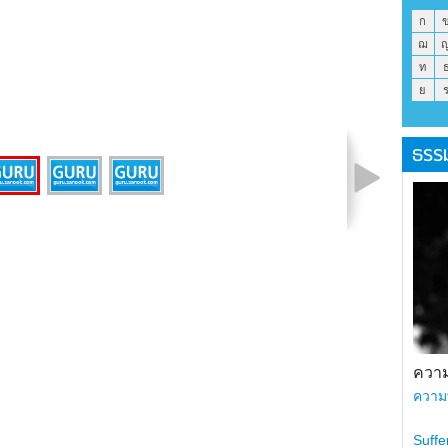
ก
ฌ
ท
ย
ธรร
รูปที่ 1 จาก 3
ความ
ความ
Suffe