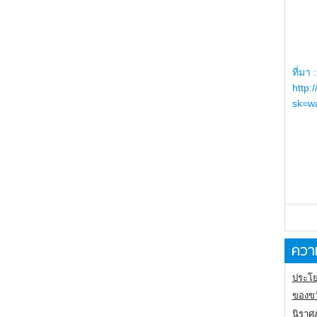
ที่มา :
http:
sk=wa
ความ
ประโย
ของขว
นิราศ