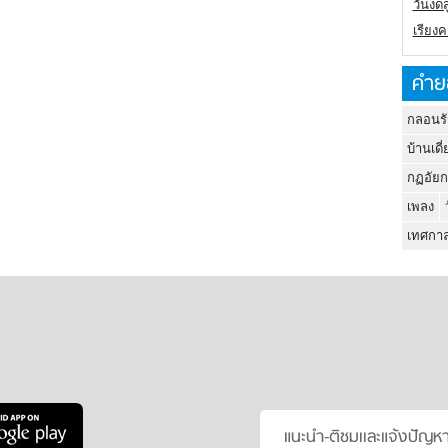
วันงดส
เรียง
คำย
กลอนรั
บ้านเดี่
กฏอัยก
เพลง
เทศกาล
แนะนำ-ติชมเเละแจ้งปัญห