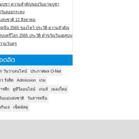
ฆบูชา ความสำคัญของวันมาฆบูชา
ติวันลอยกระทง
่แห่งชาติ 12 สิงหาคม
รทจีน 2565 ของไหว้ ประวัติ ความสำคัญ
ูบบุหรี่โลก 2565 ประวัติ คำขวัญวันงดสูบบุหรี่โลก
ความวันครู
อดฮิต
ก วันวาเลนไทน์
ประกาศผล O-Net
ยว รังสิต
Admission
เกม
ารศึก
ดูทีวีออนไลน์
เกมส์
เพลงใหม่
วันแม่แห่งชาติ
วันสารทจีน
กินเจ
เช็คพัสดุ