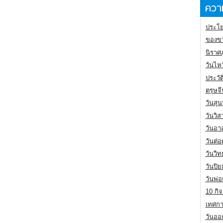
ความ
ประโย
ของขว
นิราศ
วันไห
ประวัต
ตรุษจ
วันสุน
วันวิ
วันอา
วันต่
วันวิ
วันปิ
วันพ่
10 กิจ
เทศกา
วันออก