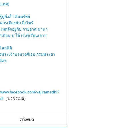
ปเทศ)
้ดูยิ่งล้ำ สินทรัพย์
ควรเมืองนับ ยิ่งไซร้
เหตุจักอยู่กับ กายอาต มานา
เบียน บ่ ได้ เร่งรู้เรียนเอาฯ
ลกนิติ
็จพระเจ้าบรมวงศ์เธอ กรมพระยา
ดิศร
//www.facebook.com/vajiramedhi?
ll
(ว.วชิรเมธี)
ดูทั้งหมด