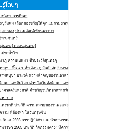
รู้โดนๆ
ชน์จากการกินเจ
ัญวันแม่ เลือกของขวัญให้คุณแม่ตามธาตุเกิด
ภูเขาทอง
ประเพณีแห่เทียนพรรษา
ว้พระจันทร์
ิสุนทรภู่ กลอนสุนทรภู่
ีนปากน้ำโพ
ทรภู่ ความเป็นมา ชีวประวัติสุนทรภู่
สาขบูชา ขึ้น ๑๕ ค่ำเดือน ๖ วันสำคัญยิ่งทางพระพุทธศาสนา
สาฬหบูชา ประวัติ ความสําคัญของวันอาสาฬหบูชา
อต้านยาเสพติดโลก คำขวัญวันต่อต้านยาเสพติดสากล
ทยาศาสตร์แห่งชาติ คำขวัญวันวิทยาศาสตร์แห่งชาติ
ยมหาราช
อแห่งชาติ ประวัติ ความหมายของวันพ่อแห่งชาติ
กรรม ที่ต้องทำ ในวันตรุษจีน
ลกินเจ 2566 การปฏิบัติตัว แนะนำอาหารเจ
พรรษา 2565 ประวัติ กิจกรรมต่างๆ ที่ควรปฏิบัติ