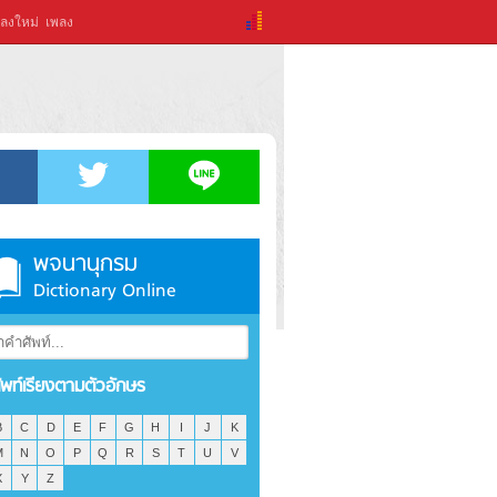
ลงใหม่
เพลง
พจนานุกรม
Dictionary Online
ัพท์เรียงตามตัวอักษร
B
C
D
E
F
G
H
I
J
K
M
N
O
P
Q
R
S
T
U
V
X
Y
Z