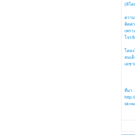
(หิโต
ความรู
คิดค่า
เพราะ
โจรจัก
โคลงโ
สมเด
เดชา
ที่มา :
http:
sk=wa