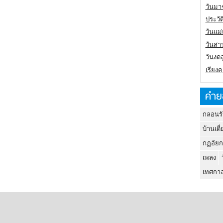
วันมา
ประวั
วันแม
วันสา
วันงดส
เรียง
คำย
กลอนรั
บ้านเดี่
กฏอัยก
เพลง
เทศกาล