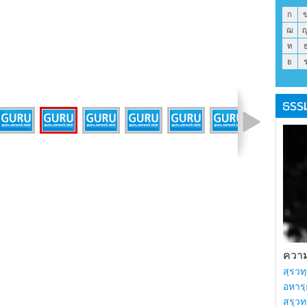
ก
ฌ
ท
ย
ธรร
รูปที่ 8 จาก 13
ความร
สฺรวทฺ
อหารฺ
สรฺวท