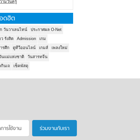
ความวันครู
อดฮิต
ก วันวาเลนไทน์
ประกาศผล O-Net
ยว รังสิต
Admission
เกม
ารศึก
ดูทีวีออนไลน์
เกมส์
เพลงใหม่
วันแม่แห่งชาติ
วันสารทจีน
กินเจ
เช็คพัสดุ
าการใช้งาน
ร่วมงานกับเรา