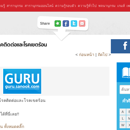
มรู้
สารานุกรม
สารานุกรมออนไลน์
ความรู้รอบตัว
ความรู้ทั่วไป
พจนานุกรม
เกมส์
เพ
Share
รคติดต่อและโรคเขตร้อน
<
ก่อนหน้า
|
ถัดไป
>
คำศ
โรคติดต่อและโรคเขตร้อน
A
ที่นี่เลย!!
L
W
 ทั้งหมดคลิ๊ก