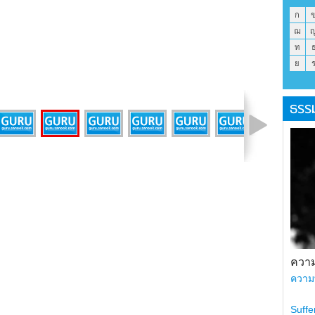
ก
ฌ
ท
ย
ธรร
รูปที่ 3 จาก 9
ความ
ความ
Suffe