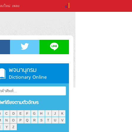
ลงใหม่
เพลง
พจนานุกรม
Dictionary Online
ัพท์เรียงตามตัวอักษร
B
C
D
E
F
G
H
I
J
K
M
N
O
P
Q
R
S
T
U
V
X
Y
Z