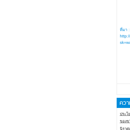
ที่มา :
http:
sk=wa
ความ
ประโย
ของขว
นิราศ