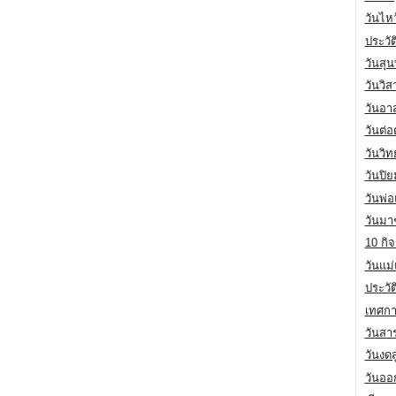
วันไห
ประวัต
วันสุน
วันวิ
วันอา
วันต่
วันวิ
วันปิ
วันพ่
วันมา
10 กิจ
วันแม
ประวั
เทศกา
วันสา
วันงดส
วันออก