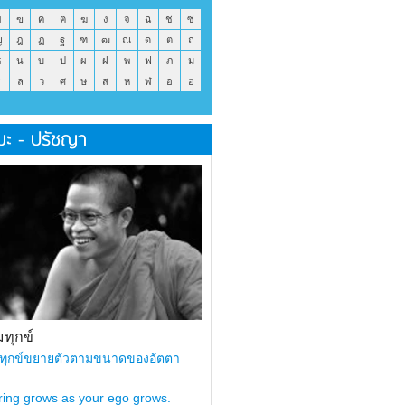
ข
ฃ
ค
ฅ
ฆ
ง
จ
ฉ
ช
ซ
ญ
ฎ
ฏ
ฐ
ฑ
ฒ
ณ
ด
ต
ถ
ธ
น
บ
ป
ผ
ฝ
พ
ฟ
ภ
ม
ร
ล
ว
ศ
ษ
ส
ห
ฬ
อ
ฮ
มะ - ปรัชญา
ทุกข์
ทุกข์ขยายตัวตามขนาดของอัตตา
ring grows as your ego grows.