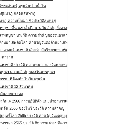
ว้พระจันทร์
ตรุษจีนปากน้ำโพ
ิสุนทรภู่ กลอนสุนทรภู่
ทรภู่ ความเป็นมา ชีวประวัติสุนทรภู่
สาขบูชา ขึ้น ๑๕ ค่ำเดือน ๖ วันสำคัญยิ่งทางพระพุทธศาสนา
สาฬหบูชา ประวัติ ความสําคัญของวันอาสาฬหบูชา
อต้านยาเสพติดโลก คำขวัญวันต่อต้านยาเสพติดสากล
ทยาศาสตร์แห่งชาติ คำขวัญวันวิทยาศาสตร์แห่งชาติ
ยมหาราช
อแห่งชาติ ประวัติ ความหมายของวันพ่อแห่งชาติ
ฆบูชา ความสำคัญของวันมาฆบูชา
กรรม ที่ต้องทำ ในวันตรุษจีน
่แห่งชาติ 12 สิงหาคม
ติวันลอยกระทง
ลกินเจ 2566 การปฏิบัติตัว แนะนำอาหารเจ
รทจีน 2565 ของไหว้ ประวัติ ความสำคัญ
ูบบุหรี่โลก 2565 ประวัติ คำขวัญวันงดสูบบุหรี่โลก
พรรษา 2565 ประวัติ กิจกรรมต่างๆ ที่ควรปฏิบัติ