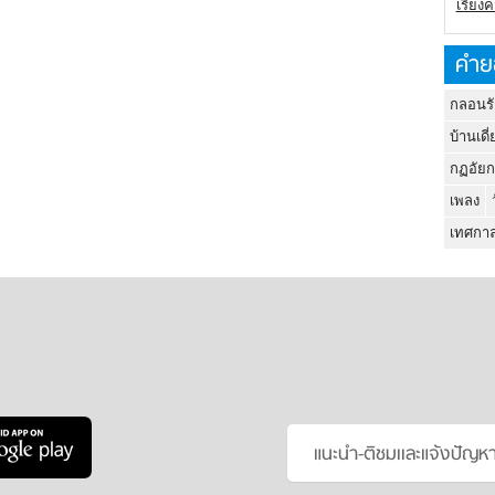
เรียง
คำย
กลอนรั
บ้านเดี่
กฏอัยก
เพลง
เทศกาล
แนะนำ-ติชมเเละแจ้งปัญห