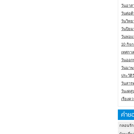
วันอาส
วันต่อ
วันวิทย
วันปิย
วันพ่อแ
10 กิจก
เทศกาล
วันออกพ
วันมาฆ
ประวัต
วันสาร
วันงดสู
เรียงคว
คำยอ
กลอนรัก