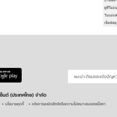
บ้านเดี่ย
ดูทีวีออ
วันแม่แห
เช็คพัสดุ
แนะนำ-ติชมเเละแจ้งปัญห
ซ็นต์ (ประเทศไทย) จำกัด
นโยบายคุกกี้
แจ้งการละเมิดสิทธิหรือความไม่เหมาะสมของเนื้อหา