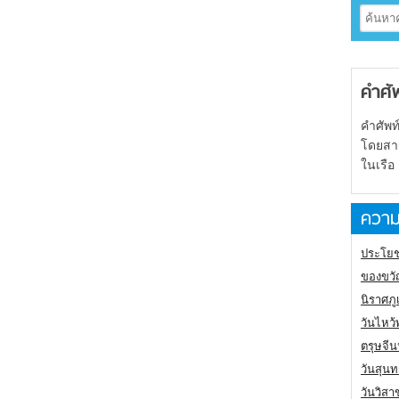
คำศั
คำศัพท
โดยสารเ
ในเรือ
ความ
ประโยช
ของขวั
นิราศภ
วันไหว้
ตรุษจี
วันสุนท
วันวิสา