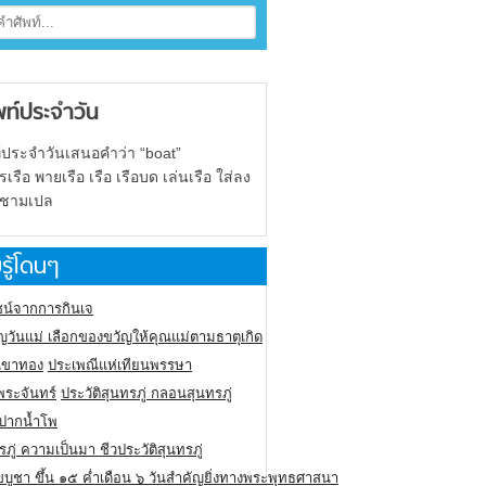
พท์ประจำวัน
์ประจำวันเสนอคำว่า “boat”
รือ พายเรือ เรือ เรือบด เล่นเรือ ใส่ลง
 ชามเปล
รู้โดนๆ
น์จากการกินเจ
ญวันแม่ เลือกของขวัญให้คุณแม่ตามธาตุเกิด
ูเขาทอง
ประเพณีแห่เทียนพรรษา
พระจันทร์
ประวัติสุนทรภู่ กลอนสุนทรภู่
นปากน้ำโพ
รภู่ ความเป็นมา ชีวประวัติสุนทรภู่
ขบูชา ขึ้น ๑๕ ค่ำเดือน ๖ วันสำคัญยิ่งทางพระพุทธศาสนา