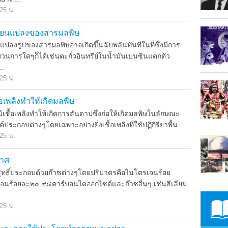
.25 น.
ี่ยนแปลงของสารมลพิษ
รูปของสารมลพิษอาจเกิดขึ้นฉับพลันทันทีในที่ซึ่งมีการ
นการใดๆก็ได้เช่นตะกั่วอินทรีย์ในน้ำมันเบนซินแตกตัว
.
.25 น.
้อเพลิงทำให้เกิดมลพิษ
อเพลิงทำให้เกิดการสันดาปซึ่งก่อให้เกิดมลพิษในลักษณะ
งค์ประกอบต่างๆโดยเฉพาะอย่างยิ่งเชื้อเพลิงที่ใช้ปฏิกิริยาพื้น ...
.25 น.
าศ
์ประกอบด้วยก๊าซต่างๆโดยปริมาตรคือไนโตรเจนร้อย
นร้อยละ๒๐.๙๔คาร์บอนไดออกไซด์และก๊าซอื่นๆ เช่นฮีเลียม
.25 น.