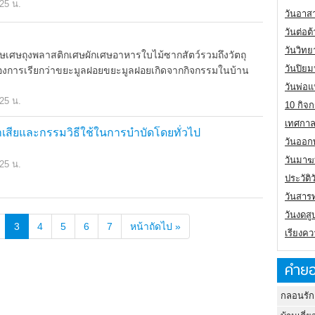
.25 น.
วันอาส
วันต่อ
วันวิทย
ุงพลาสติกเศษผักเศษอาหารใบไม้ซากสัตว์รวมถึงวัตถุ
วันปิย
ม่ต้องการเรียกว่าขยะมูลฝอยขยะมูลฝอยเกิดจากกิจกรรมในบ้าน
วันพ่อแ
.25 น.
10 กิจก
เทศกาล
เสียและกรรมวิธีใช้ในการบำบัดโดยทั่วไป
วันออกพ
วันมาฆ
.25 น.
ประวัต
วันสาร
วันงดสู
3
4
5
6
7
หน้าถัดไป »
เรียงคว
คำยอ
กลอนรัก