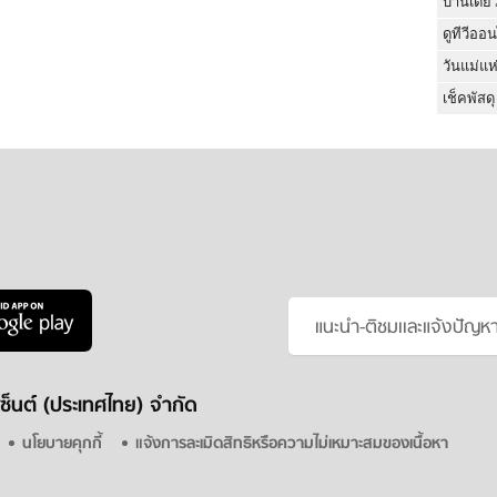
บ้านเดี่ย
ดูทีวีออ
วันแม่แห
เช็คพัสดุ
แนะนำ-ติชมเเละแจ้งปัญห
ซ็นต์ (ประเทศไทย) จำกัด
นโยบายคุกกี้
แจ้งการละเมิดสิทธิหรือความไม่เหมาะสมของเนื้อหา