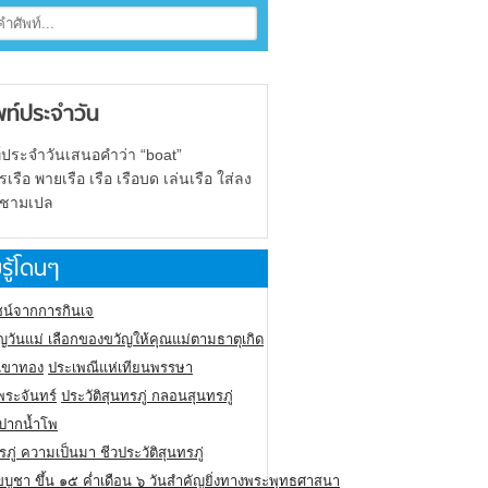
พท์ประจำวัน
์ประจำวันเสนอคำว่า “boat”
รือ พายเรือ เรือ เรือบด เล่นเรือ ใส่ลง
 ชามเปล
รู้โดนๆ
น์จากการกินเจ
ญวันแม่ เลือกของขวัญให้คุณแม่ตามธาตุเกิด
ูเขาทอง
ประเพณีแห่เทียนพรรษา
พระจันทร์
ประวัติสุนทรภู่ กลอนสุนทรภู่
นปากน้ำโพ
รภู่ ความเป็นมา ชีวประวัติสุนทรภู่
ขบูชา ขึ้น ๑๕ ค่ำเดือน ๖ วันสำคัญยิ่งทางพระพุทธศาสนา