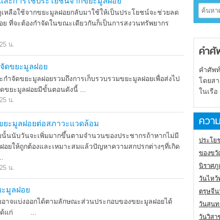
ละการใช้ประโยชน์จากขยะมูลฝอย
ือใช้จากขยะมูลฝอยกลับมาใช้ให้เป็นประโยชน์จะช่วยลด
ย ที่จะต้องกำจัดในขณะเดียวกันก็เป็นการสงวนทรัพยากร
.25 น.
คำศั
จัดขยะมูลฝอย
คำศัพท
ัดขยะมูลฝอยรวมถึงการเก็บรวบรวมขยะมูลฝอยเพื่อส่งไป
โดยสารเ
ดขยะมูลฝอยมีขั้นตอนดังนี้ ...
ในเรือ
.25 น.
ความ
ยะมูลฝอยต่อสภาวะแวดล้อม
นับวันจะเพิ่มมากขึ้นตามจำนวนของประชากรถ้าหากไม่มี
ประโยช
ฝอยให้ถูกต้องและเหมาะสมแล้วปัญหาความสกปรกต่างๆที่เกิด
ของขวั
..
นิราศภ
.25 น.
วันไหว้
ะมูลฝอย
ตรุษจี
แบ่งออกได้ตามลักษณะส่วนประกอบของขยะมูลฝอยได้
วันสุนท
ได้แก่ ...
วันวิสา