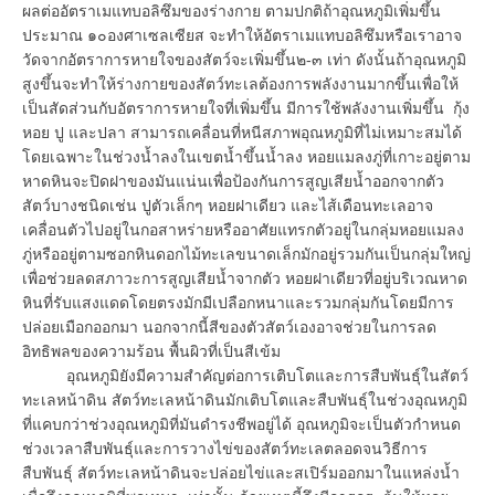
ผลต่ออัตราเมแทบอลิซึมของร่างกาย ตามปกติถ้าอุณหภูมิเพิ่มขึ้น
ประมาณ ๑๐องศาเซลเซียส จะทำให้อัตราเมแทบอลิซึมหรือเราอาจ
วัดจากอัตราการหายใจของสัตว์จะเพิ่มขึ้น๒-๓ เท่า ดังนั้นถ้าอุณหภูมิ
สูงขึ้นจะทำให้ร่างกายของสัตว์ทะเลต้องการพลังงานมากขึ้นเพื่อให้
เป็นสัดส่วนกับอัตราการหายใจที่เพิ่มขึ้น มีการใช้พลังงานเพิ่มขึ้น กุ้ง
หอย ปู และปลา สามารถเคลื่อนที่หนีสภาพอุณหภูมิที่ไม่เหมาะสมได้
โดยเฉพาะในช่วงน้ำลงในเขตน้ำขึ้นน้ำลง หอยแมลงภู่ที่เกาะอยู่ตาม
หาดหินจะปิดฝาของมันแน่นเพื่อป้องกันการสูญเสียน้ำออกจากตัว
สัตว์บางชนิดเช่น ปูตัวเล็กๆ หอยฝาเดียว และไส้เดือนทะเลอาจ
เคลื่อนตัวไปอยู่ในกอสาหร่ายหรืออาศัยแทรกตัวอยู่ในกลุ่มหอยแมลง
ภู่หรืออยู่ตามซอกหินดอกไม้ทะเลขนาดเล็กมักอยู่รวมกันเป็นกลุ่มใหญ่
เพื่อช่วยลดสภาวะการสูญเสียน้ำจากตัว หอยฝาเดียวที่อยู่บริเวณหาด
หินที่รับแสงแดดโดยตรงมักมีเปลือกหนาและรวมกลุ่มกันโดยมีการ
ปล่อยเมือกออกมา นอกจากนี้สีของตัวสัตว์เองอาจช่วยในการลด
อิทธิพลของความร้อน พื้นผิวที่เป็นสีเข้ม
อุณหภูมิยังมีความสำคัญต่อการเติบโตและการสืบพันธุ์ในสัตว์
ทะเลหน้าดิน สัตว์ทะเลหน้าดินมักเติบโตและสืบพันธุ์ในช่วงอุณหภูมิ
ที่แคบกว่าช่วงอุณหภูมิที่มันดำรงชีพอยู่ได้ อุณหภูมิจะเป็นตัวกำหนด
ช่วงเวลาสืบพันธุ์และการวางไข่ของสัตว์ทะเลตลอดจนวิธีการ
สืบพันธุ์ สัตว์ทะเลหน้าดินจะปล่อยไข่และสเปิร์มออกมาในแหล่งน้ำ