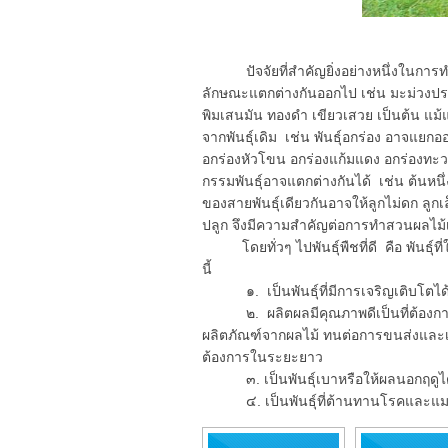
ปัจจัยที่สำคัญยิ่งอย่างหนึ่งในการทำสวน
ลักษณะแตกต่างกันออกไป เช่น มะม่วงประก
พิมเสนมัน ทองดำ เขียวเสวย เป็นต้น แม้แ
จากพันธุ์เดิม เช่น พันธุ์อกร่อง อาจแยก
อกร่องหัวโขน อกร่องแก้มแดง อกร่องทะวา
กรรมพันธุ์อาจแตกต่างกันได้ เช่น ต้นหนึ่
ของสายพันธุ์เดียวกันอาจให้ลูกไม่ดก ลูกเล
ปลูก จึงมีความสำคัญต่อการทำสวนผลไม้
โดยทั่วๆ ไปพันธุ์พืชที่ดี คือ พันธุ์ที
นี้
๑. เป็นพันธุ์ที่มีการเจริญเติบโตได้ด
๒. ผลิตผลมีคุณภาพดีเป็นที่ต้องกา
ผลิตภัณฑ์จากผลไม้ ทนต่อการขนส่งและเ
ต้องการในระยะยาว
๓. เป็นพันธุ์เบาหรือให้ผลนอกฤดูได้ 
๔. เป็นพันธุ์ที่ต้านทานโรคและแ