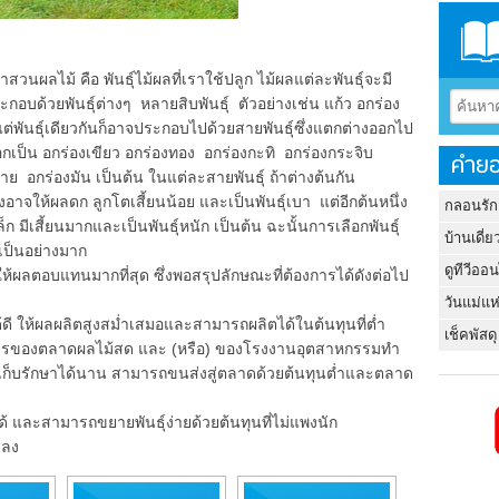
ผลไม้ คือ พันธุ์ไม้ผลที่เราใช้ปลูก ไม้ผลแต่ละพันธุ์จะมี
อบด้วยพันธุ์ต่างๆ หลายสิบพันธุ์ ตัวอย่างเช่น แก้ว อกร่อง
ต่พันธุ์เดียวกันก็อาจประกอบไปด้วยสายพันธุ์ซึ่งแตกต่างออกไป
ออกเป็น อกร่องเขียว อกร่องทอง อกร่องกะทิ อกร่องกระจิบ
คำยอ
ย อกร่องมัน เป็นต้น ในแต่ละสายพันธุ์ ถ้าต่างต้นกัน
งอาจให้ผลดก ลูกโตเสี้ยนน้อย และเป็นพันธุ์เบา แต่อีกต้นหนึ่ง
กลอนรัก
็ก มีเสี้ยนมากและเป็นพันธุ์หนัก เป็นต้น ฉะนั้นการเลือกพันธุ์
บ้านเดี่ย
เป็นอย่างมาก
ดูทีวีออ
่ให้ผลตอบแทนมากที่สุด ซึ่งพอสรุปลักษณะที่ต้องการได้ดังต่อไป
วันแม่แห
ี ให้ผลผลิตสูงสม่ำเสมอและสามารถผลิตได้ในต้นทุนที่ต่ำ
เช็คพัสดุ
รของตลาดผลไม้สด และ (หรือ) ของโรงงานอุตสาหกรรมทำ
ก็บรักษาได้นาน สามารถขนส่งสู่ตลาดด้วยต้นทุนต่ำและตลาด
และสามารถขยายพันธุ์ง่ายด้วยต้นทุนที่ไม่แพงนัก
มลง