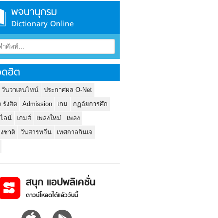
พจนานุกรม
Dictionary Online
ดฮิต
 วันวาเลนไทน์
ประกาศผล O-Net
ว รังสิต
Admission
เกม
กฏอัยการศึก
นไลน์
เกมส์
เพลงใหม่
เพลง
่งชาติ
วันสารทจีน
เทศกาลกินเจ
สนุก แอปพลิเคชั่น
ดาวน์โหลดได้แล้ววันนี้