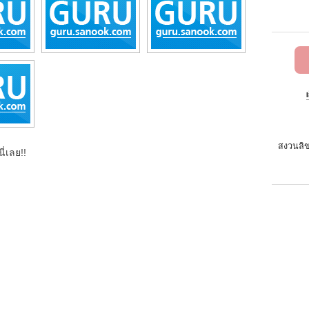
สงวนลิข
ี่เลย!!